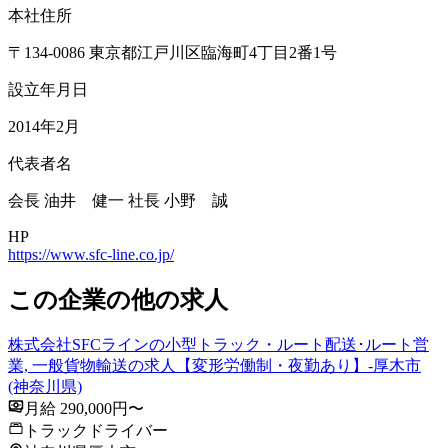
本社住所
​〒134-0086 東京都江戸川区臨海町4丁目2番1号
設立年月日
2014年2月
代表者名
会長 油井 健一 社長 小野 誠
HP
https://www.sfc-line.co.jp/
この企業の他の求人
株式会社SFCラインの小型トラック・ルート配送･ルート営
業, 一般貨物輸送の求人【変形労働制・夜勤あり】-厚木市
(神奈川県)
月給 290,000円〜
トラックドライバー