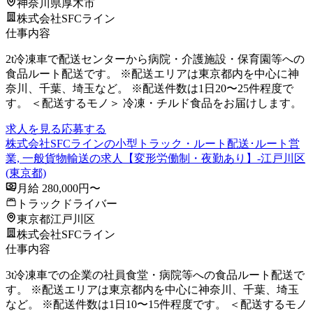
神奈川県厚木市
株式会社SFCライン
仕事内容
2t冷凍車で配送センターから病院・介護施設・保育園等への
食品ルート配送です。 ※配送エリアは東京都内を中心に神
奈川、千葉、埼玉など。 ※配送件数は1日20〜25件程度で
す。 ＜配送するモノ＞ 冷凍・チルド食品をお届けします。
求人を見る
応募する
株式会社SFCラインの小型トラック・ルート配送･ルート営
業, 一般貨物輸送の求人【変形労働制・夜勤あり】-江戸川区
(東京都)
月給 280,000円〜
トラックドライバー
東京都江戸川区
株式会社SFCライン
仕事内容
3t冷凍車での企業の社員食堂・病院等への食品ルート配送で
す。 ※配送エリアは東京都内を中心に神奈川、千葉、埼玉
など。 ※配送件数は1日10〜15件程度です。 ＜配送するモノ