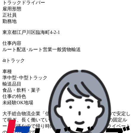
トラックドライバー
雇用形態
正社員
勤務地
東京都江戸川区臨海町4-2-1
仕事内容
ルート配送･ルート営業
一般貨物輸送
4tトラック
車種
準中型･中型トラック
輸送品目
食品・飲料・菓子
仕事の特色
未経験OK
地場
大手総合物流企業「信濃運輸」のグループ企業なので安定し
て稼ぎ、長く働いていただけます。 担当配送先への固定ル
ート配送なので帰り時間が読みやすく、仕事とプライベート
の両立が可能です。