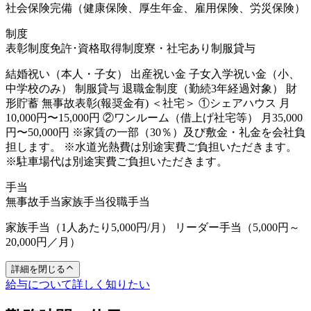
​社会保険完備（健康保険、厚生年金、雇用保険、労災保険）
制度
表彰制度
免許･資格取得制度
寮・社宅あり
制服貸与
結婚祝い（本人・子女） 出産祝い金 子女入学祝い金（小、
中学校のみ） 制服貸与 退職金制度（勤続3年経過対象） 財
形貯蓄 無事故表彰(報奨金有) ＜社宅＞ ①シェアハウス 月
10,000円〜15,000円 ②ワンルーム（借上げ社宅等） 月35,000
円〜50,000円 ※家賃の一部（30％）及び敷金・礼金を会社負
担します。 ※水道光熱費は別途実費ご負担いただきます。
※駐車場代は別途実費ご負担いただきます。
手当
無事故手当
家族手当
役職手当
家族手当（1人あたり5,000円/月） リーダー手当（5,000円～
20,000円／月）
詳細を閉じる
給与について詳しく知りたい