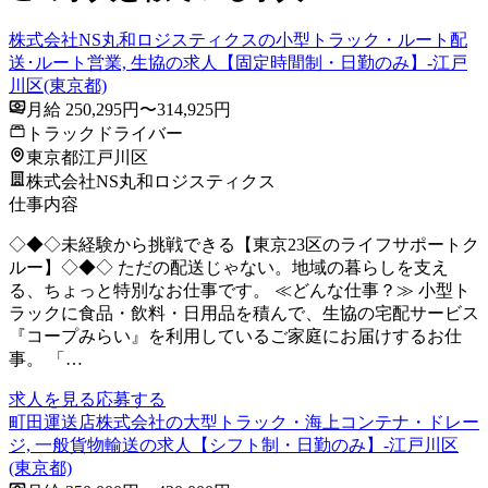
株式会社NS丸和ロジスティクスの小型トラック・ルート配
送･ルート営業, 生協の求人【固定時間制・日勤のみ】-江戸
川区(東京都)
月給 250,295円〜314,925円
トラックドライバー
東京都江戸川区
株式会社NS丸和ロジスティクス
仕事内容
◇◆◇未経験から挑戦できる【東京23区のライフサポートク
ルー】◇◆◇ ただの配送じゃない。地域の暮らしを支え
る、ちょっと特別なお仕事です。 ≪どんな仕事？≫ 小型ト
ラックに食品・飲料・日用品を積んで、生協の宅配サービス
『コープみらい』を利用しているご家庭にお届けするお仕
事。 「…
求人を見る
応募する
町田運送店株式会社の大型トラック・海上コンテナ・ドレー
ジ, 一般貨物輸送の求人【シフト制・日勤のみ】-江戸川区
(東京都)