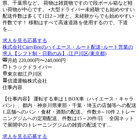
県、千葉県など。 荷物は雑貨物ですので段ボール箱など軽
い荷物が中心です。 •大型ドライバー未経験でも始めやすい
配送件数は多くて1日2～3便と、未経験からでも始めやすい
件数です！ 移動はすべて高速道路を使用するので、下道
を…
求人を見る
応募する
株式会社CarryBeeのハイエース・ルート配送･ルート営業の
求人【シフト制・日勤のみ】-江戸川区(東京都)
月給 220,000円〜240,000円
トラックドライバー
東京都江戸川区
信濃運輸株式会社
仕事内容
【仕事内容】 運転する車は１BOX車（ハイエース・キャラ
バン）、都内・神奈川県東部・千葉・埼玉の店舗等への配送
1.店舗へのパン・食材・酒類の配送、 件数:8～10件 2.トレー
ニングジムへの定期配送、件数は15～20件/日 全国ネット
で展開中のトレーニングジムの雑貨の配送です…
求人を見る
応募する