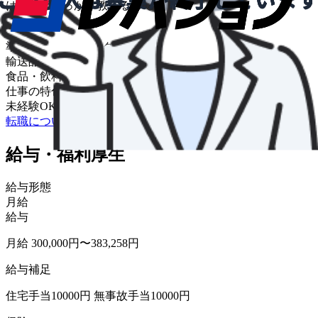
は先輩がしっかり教えるので安心ですよ！
車種
準中型･中型トラック
輸送品目
食品・飲料・菓子
仕事の特色
未経験OK
車通勤OK
バイク通勤OK
転職について相談する
給与・福利厚生
給与形態
月給
給与
月給 300,000円〜383,258円
給与補足
住宅手当10000円 無事故手当10000円