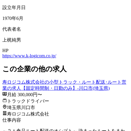
設立年月日
1970年6月
代表者名
上梶純男
HP
https://www.k-logicom.co.jp/
この企業の他の求人
寿ロジコム株式会社の小型トラック・ルート配送･ルート営
業の求人【固定時間制・日勤のみ】-川口市(埼玉県)
月給 300,000円〜
トラックドライバー
埼玉県川口市
寿ロジコム株式会社
仕事内容
～２ｔ食品ルート配送のオシゴト～ 決まったルートをまわ