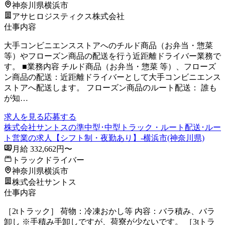
神奈川県横浜市
アサヒロジスティクス株式会社
仕事内容
大手コンビニエンスストアへのチルド商品（お弁当・惣菜
等）やフローズン商品の配送を行う近距離ドライバー業務で
す。 ■業務内容 チルド商品（お弁当・惣菜 等）、フローズ
ン商品の配送：近距離ドライバーとして大手コンビニエンス
ストアへ配送します。 フローズン商品のルート配送： 誰も
が知…
求人を見る
応募する
株式会社サントスの準中型･中型トラック・ルート配送･ルー
ト営業の求人【シフト制・夜勤あり】-横浜市(神奈川県)
月給 332,662円〜
トラックドライバー
神奈川県横浜市
株式会社サントス
仕事内容
［2tトラック］ 荷物：冷凍おかし等 内容：バラ積み、バラ
卸し ※手積み手卸しですが、荷寮が少ないです。 ［3tトラ