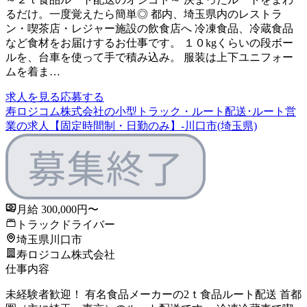
るだけ。一度覚えたら簡単◎ 都内、埼玉県内のレストラ
ン・喫茶店・レジャー施設の飲食店へ 冷凍食品、冷蔵食品
など食材をお届けするお仕事です。 １０kgくらいの段ボー
ルを、台車を使って手で積み込み。 服装は上下ユニフォー
ムを着ま…
求人を見る
応募する
寿ロジコム株式会社の小型トラック・ルート配送･ルート営
業の求人【固定時間制・日勤のみ】-川口市(埼玉県)
月給 300,000円〜
トラックドライバー
埼玉県川口市
寿ロジコム株式会社
仕事内容
未経験者歓迎！ 有名食品メーカーの2ｔ食品ルート配送 首都