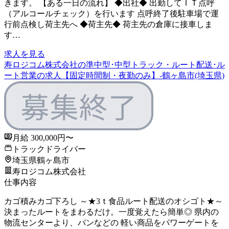
きます。 【ある一日の流れ】 ◆出社◆ 出勤してＩＴ点呼
（アルコールチェック）を行います 点呼終了後駐車場で運
行前点検し荷主先へ ◆荷主先◆ 荷主先の倉庫に接車しま
す…
求人を見る
寿ロジコム株式会社の準中型･中型トラック・ルート配送･ル
ート営業の求人【固定時間制・夜勤のみ】-鶴ヶ島市(埼玉県)
月給 300,000円〜
トラックドライバー
埼玉県鶴ヶ島市
寿ロジコム株式会社
仕事内容
カゴ積みカゴ下ろし ～★3ｔ食品ルート配送のオシゴト★～
決まったルートをまわるだけ。一度覚えたら簡単◎ 県内の
物流センターより、パンなどの 軽い商品をパワーゲートを