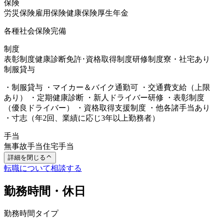
保険
労災保険
雇用保険
健康保険
厚生年金
各種社会保険完備
制度
表彰制度
健康診断
免許･資格取得制度
研修制度
寮・社宅あり
制服貸与
・制服貸与 ・マイカー＆バイク通勤可 ・交通費支給（上限
あり） ・定期健康診断 ・新人ドライバー研修 ・表彰制度
（優良ドライバー） ・資格取得支援制度 ・他各諸手当あり
・寸志（年2回、業績に応じ3年以上勤務者）
手当
無事故手当
住宅手当
詳細を閉じる
転職について相談する
勤務時間・休日
勤務時間タイプ