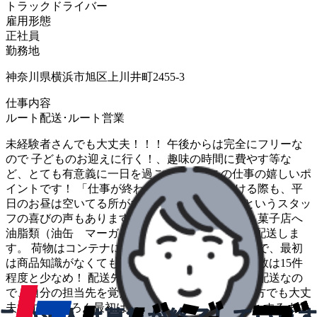
トラックドライバー
雇用形態
正社員
勤務地
神奈川県横浜市旭区上川井町2455-3
仕事内容
ルート配送･ルート営業
未経験者さんでも大丈夫！！！ 午後からは完全にフリーな
ので 子どものお迎えに行く！、趣味の時間に費やす等な
ど、とても有意義に一日を過ごせるのがこの仕事の嬉しいポ
イントです！ 「仕事が終わって買い物に出かける際も、平
日のお昼は空いてる所が多いので快適です！」というスタッ
フの喜びの声もあります！ 神奈川県内の製パン 菓子店へ
油脂類（油缶 マーガリン）や小麦粉等の食材を配送しま
す。 荷物はコンテナに仕分け済みとなっているので、最初
は商品知識がなくても大丈夫です！ 一日の配送件数は15件
程度と少なめ！ 配送先は決まった所を回るルート配送なの
で、自分の担当先を覚えてしまえば、道が苦手な方でも大丈
夫です♪ もちろん最初は同乗研修があり、独り立ちするまで