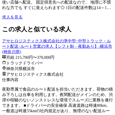
使い店舗へ配送。 固定得意先への配送なので、 地理に不慣
れな方でも すぐに覚えられます◎ 1日の配送件数は14～1…
求人を見る
この求人と似ている求人
アサヒロジスティクス株式会社の準中型･中型トラック・ル
ート配送･ルート営業の求人【シフト制・夜勤あり】-横浜市
(神奈川県)
月給 215,700円〜370,000円
トラックドライバー
神奈川県横浜市
アサヒロジスティクス株式会社
仕事内容
夜勤専属で食品のルート配送を担当いただきます。荷物の積
み下ろしは台車を利用します。夜間配送がメインのため、渋
滞や喧騒のないノンストレスな環境でスムーズに業務を遂行
できます。 ■ドライバーの安全確保 高速道路は時速80km、
一般道は時速55kmの社内規定があり、無理のない配送ルー