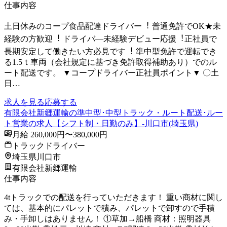
仕事内容
⼟⽇休みのコープ⾷品配達ドライバー︕ 普通免許でOK★未
経験の⽅歓迎︕ ドライバ―未経験デビュー応援︕正社員で
⻑期安定して働きたい⽅必⾒です︕ 準中型免許で運転でき
る1.5ｔ⾞両（会社規定に基づき免許取得補助あり）でのル
ート配送です。 ▼コープドライバー正社員ポイント▼ 〇⼟
⽇…
求人を見る
応募する
有限会社新郷運輸の準中型･中型トラック・ルート配送･ルー
ト営業の求人【シフト制・日勤のみ】-川口市(埼玉県)
月給 260,000円〜380,000円
トラックドライバー
埼玉県川口市
有限会社新郷運輸
仕事内容
4tトラックでの配送を行っていただきます！ 重い商材に関し
ては、基本的にパレットで積み、パレットで卸すので手積
み・手卸しはありません！ ①草加→船橋 商材：照明器具