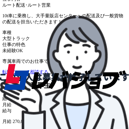
ルート配送･ルート営業
10t車に乗務し、大手量販店センターへの配送及び一般貨物
の配送を担当いただきます！
車種
大型トラック
仕事の特色
未経験OK
専属車両でのお仕事です！
転職について相談する
給与・福利厚生
給与形態
月給
給与
月給 270,000円〜