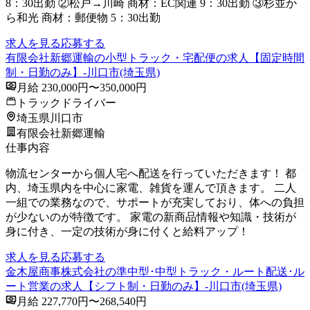
8：30出勤 ②松戸→川崎 商材：EC関連 9：30出勤 ③杉並か
ら和光 商材：郵便物 5：30出勤
求人を見る
応募する
有限会社新郷運輸の小型トラック・宅配便の求人【固定時間
制・日勤のみ】-川口市(埼玉県)
月給 230,000円〜350,000円
トラックドライバー
埼玉県川口市
有限会社新郷運輸
仕事内容
物流センターから個人宅へ配送を行っていただきます！ 都
内、埼玉県内を中心に家電、雑貨を運んで頂きます。 二人
一組での業務なので、サポートが充実しており、体への負担
が少ないのが特徴です。 家電の新商品情報や知識・技術が
身に付き、一定の技術が身に付くと給料アップ！
求人を見る
応募する
金木屋商事株式会社の準中型･中型トラック・ルート配送･ル
ート営業の求人【シフト制・日勤のみ】-川口市(埼玉県)
月給 227,770円〜268,540円