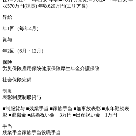
収570万円(課長) 年収620万円(エリア長)
昇給
年1回（毎年4月）
賞与
年2回（6月・12月）
保険
労災保険
雇用保険
健康保険
厚生年金
介護保険
社会保険完備
制度
表彰制度
制服貸与
■制服貸与 ■残業手当 ■家族手当 ■無事故表彰 ■永年勤続表
彰 ■退職金 ■結婚祝い金 3万円 ■出産祝い金 1万円
手当
残業手当
家族手当
役職手当