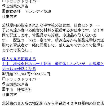
トラックドライバー
茨城県水戸市
株式会社 トレンディ茨城
仕事内容
茨城県内の指定された小中学校の給食室、給食センターへ
子ども達が食べる給食の材料を配送するお仕事です。２ｔ車
両で配送します。常温品から冷蔵、冷凍品を取り扱いま
す。 配送コースは一定です。積み込みから納品先学校の道
順など育成者が一緒に同乗して、独り立ちできるまで指導し
ますので安心し…
求人を見る
応募する
中山 株式会社のルート配送 最初体しんどいが、お客様と
めっちゃ仲良くなる
月給 271,841円〜320,567円
トラックドライバー
茨城県水戸市
中山 株式会社
仕事内容
北関東の６カ所の物流拠点から半径約４０キロ圏内の飲食店