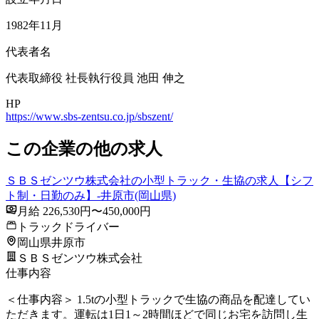
1982年11月
代表者名
代表取締役 社長執行役員 池田 伸之
HP
https://www.sbs-zentsu.co.jp/sbszent/
この企業の他の求人
ＳＢＳゼンツウ株式会社の小型トラック・生協の求人【シフ
ト制・日勤のみ】-井原市(岡山県)
月給 226,530円〜450,000円
トラックドライバー
岡山県井原市
ＳＢＳゼンツウ株式会社
仕事内容
＜仕事内容＞ 1.5tの小型トラックで生協の商品を配達してい
ただきます。運転は1日1～2時間ほどで同じお宅を訪問し生