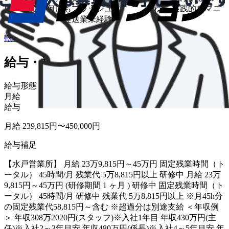
ウハウなど 何度もブラッシュアップを重ねた 実践的なマニ
ュアルを完備。 運送業未経験の方も安心です
転職について相談する
給与・福利厚生
給与形態
月給
給与
月給 239,815円〜450,000円
給与補足
【水戸営業所】 月給 23万9,815円～45万円 固定残業時間（ト
ータル） 45時間/月 残業代 5万8,815円以上 研修中 月給 23万
9,815円～45万円 (研修期間 1 ヶ月 ) 研修中 固定残業時間（ト
ータル） 45時間/月 研修中 残業代 5万8,815円以上 ※月45h分
の固定残業代58,815円～含む ※超過分は別途支給 ＜年収例
＞ 年収308万2020円(スタッフ)※入社1年目 年収430万円(主
任)※入社2～3年目安 年収480万円(係長)※入社4～5年目安 年