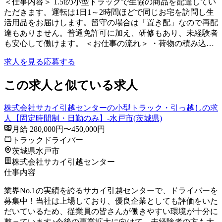
＜仕事内容＞ 1.5tの小型トラックで生協の商品を配達してい
ただきます。運転は1日1～2時間ほどで同じお宅を訪問し生
活用品をお届けします。留守の場合は「置き配」なので再配
達もありません。普通免許可に加え、研修もあり、未経験者
も安心して働けます。 ＜お仕事の流れ＞ ・荷物の積み込…
求人を見る
応募する
この求人と似ている求人
株式会社サカイ引越センターの小型トラック・引っ越しの求
人【固定時間制・日勤のみ】-水戸市(茨城県)
月給 280,000円〜450,000円
トラックドライバー
茨城県水戸市
株式会社サカイ引越センター
仕事内容
業界No.1の実績を誇るサカイ引越センターで、ドライバーを
募集中！当社は上場しており、優良企業としても評価をいた
だいているため、従業員の皆さんが働きやすい環境が十分に
整っています♪今後の事業拡大に向けて、未経験者の方も大