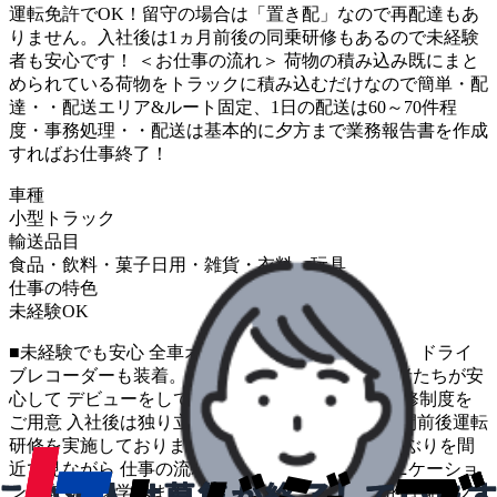
運転免許でOK！留守の場合は「置き配」なので再配達もあ
りません。入社後は1ヵ月前後の同乗研修もあるので未経験
者も安心です！ ＜お仕事の流れ＞ 荷物の積み込み既にまと
められている荷物をトラックに積み込むだけなので簡単・配
達・・配送エリア&ルート固定、1日の配送は60～70件程
度・事務処理・・配送は基本的に夕方まで業務報告書を作成
すればお仕事終了！
車種
小型トラック
輸送品目
食品・飲料・菓子
日用・雑貨・衣料・玩具
仕事の特色
未経験OK
■未経験でも安心 全車オートマ、バックモニター、 ドライ
ブレコーダーも装着。 約9割以上の多くの未経験者たちが安
心して デビューをしてくれています ■充実した研修制度を
ご用意 入社後は独り立ちまで指導者がつき 1か月間前後運転
研修を実施しております。 先輩ドライバーの働きぶりを間
近で見ながら 仕事の流れやお客さまとの コミュニケーショ
ンの取り方を学べます。 運転のポイントや効率的な配送ノ