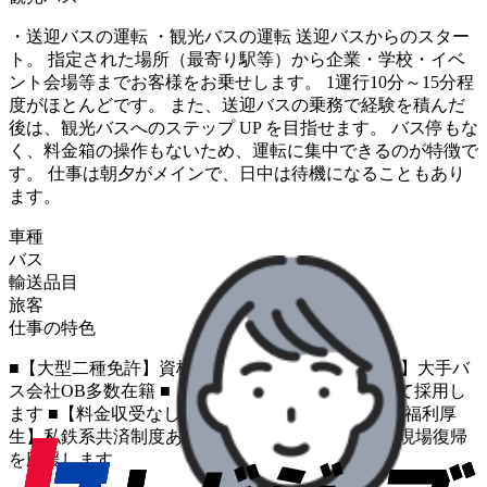
・送迎バスの運転 ・観光バスの運転 送迎バスからのスター
ト。 指定された場所（最寄り駅等）から企業・学校・イベ
ント会場等までお客様をお乗せします。 1運行10分～15分程
度がほとんどです。 また、送迎バスの乗務で経験を積んだ
後は、観光バスへのステップ UP を目指せます。 バス停もな
く、料金箱の操作もないため、運転に集中できるのが特徴で
す。 仕事は朝夕がメインで、日中は待機になることもあり
ます。
車種
バス
輸送品目
旅客
仕事の特色
■【大型二種免許】資格が活かせる ■【経験者歓迎】大手バ
ス会社OB多数在籍 ■【学歴不問】お人柄を重視して採用し
ます ■【料金収受なし】送迎のみのお仕事です ■【福利厚
生】私鉄系共済制度あり ■【ブランクOK・歓迎】現場復帰
を応援します