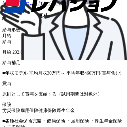
仕事内容について詳しく知りたい
給与・福利厚生
給与形態
月給
給与
月給 232,600円〜
給与補足
■年収モデル 平均月収30万円～ 平均年収460万円(賞与含む)
賞与
原則として賞与を支給する（試用期間は対象外）
保険
労災保険
雇用保険
健康保険
厚生年金
■各種社会保険完備 ・健康保険 ・雇用保険 ・厚生年金保険
・労災保険