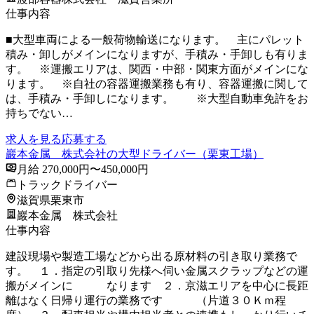
仕事内容
■大型車両による一般荷物輸送になります。 主にパレット
積み・卸しがメインになりますが、手積み・手卸しも有りま
す。 ※運搬エリアは、関西・中部・関東方面がメインにな
ります。 ※自社の容器運搬業務も有り、容器運搬に関して
は、手積み・手卸しになります。 ※大型自動車免許をお
持ちでない…
求人を見る
応募する
巖本金属 株式会社の大型ドライバー（栗東工場）
月給 270,000円〜450,000円
トラックドライバー
滋賀県栗東市
巖本金属 株式会社
仕事内容
建設現場や製造工場などから出る原材料の引き取り業務で
す。 １．指定の引取り先様へ伺い金属スクラップなどの運
搬がメインに なります ２．京滋エリアを中心に長距
離はなく日帰り運行の業務です （片道３０Ｋｍ程