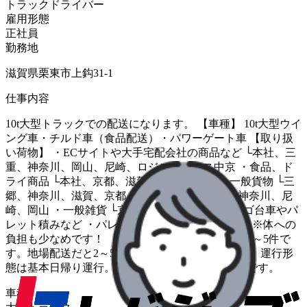
トラックドライバー
雇用形態
正社員
勤務地
滋賀県栗東市上鈎31-1
仕事内容
10t大型トラックでの配送になります。 【車種】 10t大型ウイ
ング車・チルド車（食品配送）・パワーゲート車 【取り扱
い荷物】 ・ECサイトや大手宅配会社の商品など └本社、三
重、神奈川、岡山、尼崎、ロジスティクス中京 ・食品、ド
ライ商品 └本社、京都、滋賀 ・自動車部品 ・一般貨物 └三
郷、神奈川、滋賀、京都 ・自動車部品 └三重、神奈川、尼
崎、岡山 ・一般雑貨 └京都 【荷積み方法】 ・カゴ台車やパ
レット積みなど ・パレットの場合はリフトを使用 ※体への
負担も少なめです！ 【運行内容】 配送件数は1日1～5件で
す。地場配送だと2～5回、長距離だと1～2回です。 運行形
態は基本日帰り運行。中長距離だと、2～3日運行です。
車種