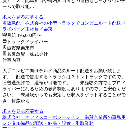
度） ３．配車担当や構内担当者との連携もしっかり行いチ
ームで取り組…
求人を見る
応募する
名阪急配 株式会社の小型トラックでコンビニルート配送ド
ライバー／正社員／栗東
月給 195,000円〜
トラックドライバー
滋賀県栗東市
名阪急配 株式会社
仕事内容
大手コンビニ向けチルド商品のルート配送をお願い致しま
す。 配送で使用するトラックは３トントラックですので、
旧普通免許で 運転が可能です。 未経験の方でもプロド
ライバーになるための教育制度もありますので、ご安心くだ
さい。 未経験からでも安定した収入をゲットすることがで
き、何歳から…
求人を見る
応募する
株式会社 オフィスコーポレーション 滋賀営業所の事務用
レンタル備品の配送・納品・設置・引取業務