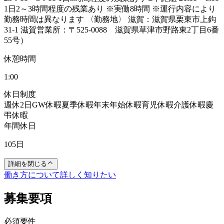
1日2～3時間程度の残業あり ※実働8時間 ※運行内容により
勤務時間は異なります 〈勤務地〉 滋賀：滋賀県栗東市上鈎
31-1 滋賀営業所：〒525-0088 滋賀県草津市野路東2丁目6番
55号）
休憩時間
1:00
休日制度
週休2日
GW休暇
夏季休暇
年末年始休暇
育児休暇
介護休暇
慶
弔休暇
年間休日
105日
詳細を閉じる
働き方について詳しく知りたい
募集要項
必須要件