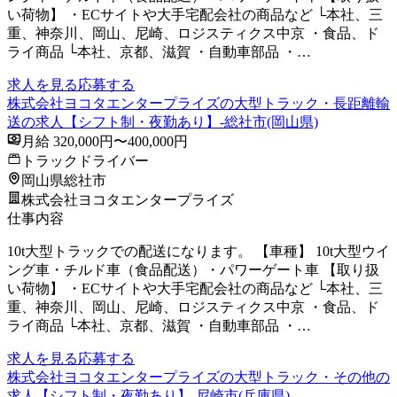
い荷物】 ・ECサイトや大手宅配会社の商品など └本社、三
重、神奈川、岡山、尼崎、ロジスティクス中京 ・食品、ド
ライ商品 └本社、京都、滋賀 ・自動車部品 ・…
求人を見る
応募する
株式会社ヨコタエンタープライズの大型トラック・長距離輸
送の求人【シフト制・夜勤あり】-総社市(岡山県)
月給 320,000円〜400,000円
トラックドライバー
岡山県総社市
株式会社ヨコタエンタープライズ
仕事内容
10t大型トラックでの配送になります。 【車種】 10t大型ウイ
ング車・チルド車（食品配送）・パワーゲート車 【取り扱
い荷物】 ・ECサイトや大手宅配会社の商品など └本社、三
重、神奈川、岡山、尼崎、ロジスティクス中京 ・食品、ド
ライ商品 └本社、京都、滋賀 ・自動車部品 ・…
求人を見る
応募する
株式会社ヨコタエンタープライズの大型トラック・その他の
求人【シフト制・夜勤あり】-尼崎市(兵庫県)