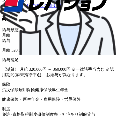
大型トラック
仕事内容について詳しく知りたい
給与・福利厚生
給与形態
月給
給与
月給 320,000円〜360,000円
給与補足
〈滋賀〉 月給 320,000円 ～ 360,000円 ※一律諸手当含む ※試
用期間(添乗指導中)は、お給与が異なります。
保険
労災保険
雇用保険
健康保険
厚生年金
健康保険・厚生年金・雇用保険・労災保険
制度
免許･資格取得制度
研修制度
寮・社宅あり
制服貸与