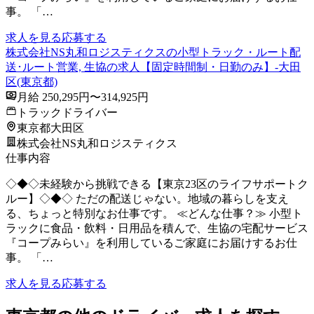
事。 「…
求人を見る
応募する
株式会社NS丸和ロジスティクスの小型トラック・ルート配
送･ルート営業, 生協の求人【固定時間制・日勤のみ】-大田
区(東京都)
月給 250,295円〜314,925円
トラックドライバー
東京都大田区
株式会社NS丸和ロジスティクス
仕事内容
◇◆◇未経験から挑戦できる【東京23区のライフサポートク
ルー】◇◆◇ ただの配送じゃない。地域の暮らしを支え
る、ちょっと特別なお仕事です。 ≪どんな仕事？≫ 小型ト
ラックに食品・飲料・日用品を積んで、生協の宅配サービス
『コープみらい』を利用しているご家庭にお届けするお仕
事。 「…
求人を見る
応募する