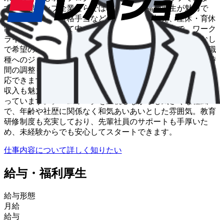
す。業界トップ企業ならではの充実した福利厚生が魅力で
す。家族手当や資格手当などの各種手当に加え、産休・育休
制度も完備。子育て中のドライバーも多数活躍中で、ワーク
ライフバランスを重視した働き方が実現できます。転勤なし
で希望のエリアで長く働き続けられ、事務職や営業など別職
種へのジョブチェンジも可能。家庭の事情に合わせて勤務時
間の調整もできるため、ライフステージの変化にも柔軟に対
応できます。月給28万円～45万円+賞与年3回と、安定した
収入も魅力。未経験でも安心してキャリアを築ける環境が整
っています。チームワークを重視しながらも気さくな社風
で、年齢や社歴に関係なく和気あいあいとした雰囲気。教育
研修制度も充実しており、先輩社員のサポートも手厚いた
め、未経験からでも安心してスタートできます。
仕事内容について詳しく知りたい
給与・福利厚生
給与形態
月給
給与