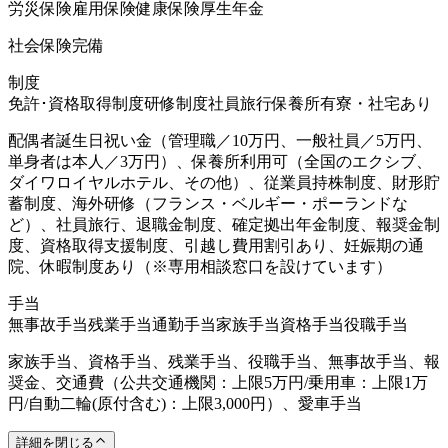
労災保険
雇用保険
健康保険
厚生年金
社会保険完備
制度
免許･資格取得制度
研修制度
社員旅行
保養所有
寮・社宅あり
配偶者誕生日祝い金（管理職／10万円、一般社員／5万円、
単身者は本人／3万円）、保養所利用可（全国のエクシブ、
ダイワロイヤルホテル、その他）、従業員持株制度、財形貯
蓄制度、海外研修（フランス・ベルギー・ポーランドな
ど）、社員旅行、退職金制度、確定拠出年金制度、報奨金制
度、資格取得支援制度、引越し費用割引あり、妊娠期の通
院、休暇制度あり（※専用相談窓口を設けています）
手当
無事故手当
残業手当
通勤手当
家族手当
資格手当
役職手当
家族手当、資格手当、残業手当、役職手当、無事故手当、報
奨金、交通費（公共交通機関：上限5万円/乗用車：上限1万
円/自動二輪(原付含む)：上限3,000円）、愛車手当
詳細を閉じる