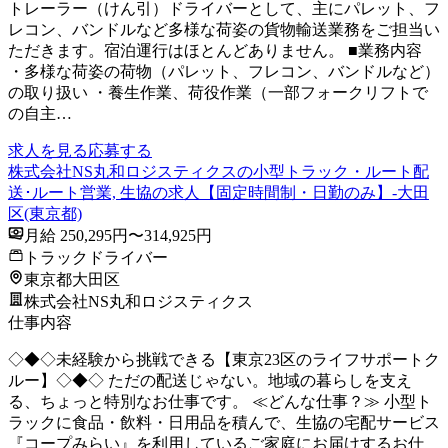
トレーラー（けん引）ドライバーとして、主にパレット、フ
レコン、バンドルなど多様な荷姿の貨物輸送業務をご担当い
ただきます。宿泊運行はほとんどありません。 ■業務内容
・多様な荷姿の荷物（パレット、フレコン、バンドルなど）
の取り扱い ・養生作業、荷役作業（一部フォークリフトで
の自主…
求人を見る
応募する
株式会社NS丸和ロジスティクスの小型トラック・ルート配
送･ルート営業, 生協の求人【固定時間制・日勤のみ】-大田
区(東京都)
月給 250,295円〜314,925円
トラックドライバー
東京都大田区
株式会社NS丸和ロジスティクス
仕事内容
◇◆◇未経験から挑戦できる【東京23区のライフサポートク
ルー】◇◆◇ ただの配送じゃない。地域の暮らしを支え
る、ちょっと特別なお仕事です。 ≪どんな仕事？≫ 小型ト
ラックに食品・飲料・日用品を積んで、生協の宅配サービス
『コープみらい』を利用しているご家庭にお届けするお仕