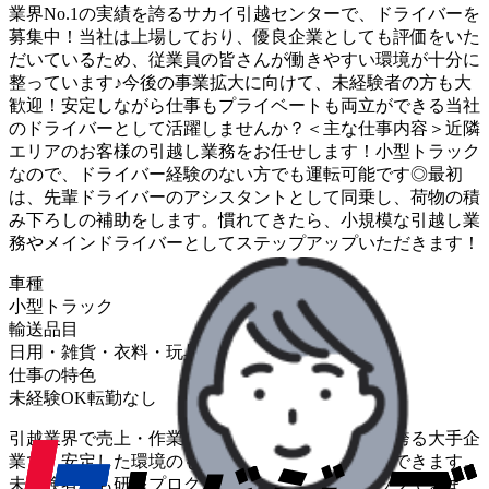
業界No.1の実績を誇るサカイ引越センターで、ドライバーを
募集中！当社は上場しており、優良企業としても評価をいた
だいているため、従業員の皆さんが働きやすい環境が十分に
整っています♪今後の事業拡大に向けて、未経験者の方も大
歓迎！安定しながら仕事もプライベートも両立ができる当社
のドライバーとして活躍しませんか？＜主な仕事内容＞近隣
エリアのお客様の引越し業務をお任せします！小型トラック
なので、ドライバー経験のない方でも運転可能です◎最初
は、先輩ドライバーのアシスタントとして同乗し、荷物の積
み下ろしの補助をします。慣れてきたら、小規模な引越し業
務やメインドライバーとしてステップアップいただきます！
車種
小型トラック
輸送品目
日用・雑貨・衣料・玩具
住居設備・家電・家具
仕事の特色
未経験OK
転勤なし
引越業界で売上・作業件数ともに12年連続No.1を誇る大手企
業で、安定した環境のもとドライバーとして活躍できます。
未経験者でも研修プログラムで着実にスキルアップできま