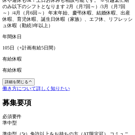
休や連休もok！土日お休みも相談可能です。 ※引越繁忙期
のみ以下のシフトとなります 2月（月7回～）/3月（月7回
～）/4月（月6回～） 年末年始、慶弔休暇、結婚休暇、出産
休暇、育児休暇、誕生日休暇（家族）、エフ休、リフレッシ
ュ休暇（勤続3年以上）
年間休日
105日（+計画有給5日間）
有給休暇
有給休暇
詳細を閉じる
働き方について詳しく知りたい
募集要項
必須要件
準中型
準中型（5t）免許以上をお持ちの方（AT限定可） コミュニ