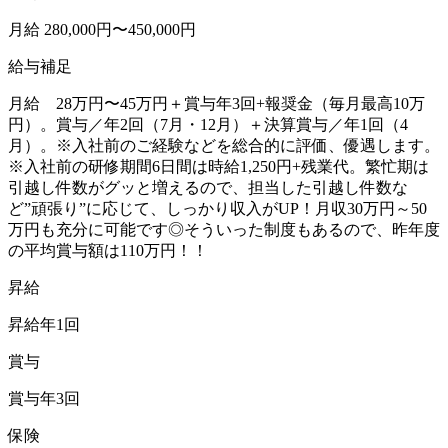
月給 280,000円〜450,000円
給与補足
月給 28万円〜45万円＋賞与年3回+報奨金（毎月最高10万
円）。賞与／年2回（7月・12月）＋決算賞与／年1回（4
月）。※入社前のご経験などを総合的に評価、優遇します。
※入社前の研修期間6日間は時給1,250円+残業代。繁忙期は
引越し件数がグッと増えるので、担当した引越し件数な
ど”頑張り”に応じて、しっかり収入がUP！月収30万円～50
万円も充分に可能です◎そういった制度もあるので、昨年度
の平均賞与額は110万円！！
昇給
昇給年1回
賞与
賞与年3回
保険