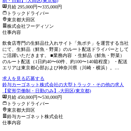
制・日勤】-大田区(東京都)
月給 295,000円〜335,000円
トラックドライバー
東京都大田区
株式会社フーディソン
仕事内容
飲食店専門の生鮮品仕入れサイト「魚ポチ」を運営する当社
にて、生鮮品（鮮魚・野菜）のルート配送ドライバーとして
ご活躍いただきます。 ■業務内容 ・生鮮品（鮮魚・野菜）
のルート配送（1日約40〜60件、約100〜140箱程度） ・配送
エリアは東京都心部および神奈川県（川崎・横浜）。…
求人を見る
応募する
鈴与カーゴネット株式会社の大型トラック・その他の求人
【変形労働制・日勤のみ】-大田区(東京都)
月給 450,000円〜530,000円
トラックドライバー
東京都大田区
鈴与カーゴネット株式会社
仕事内容