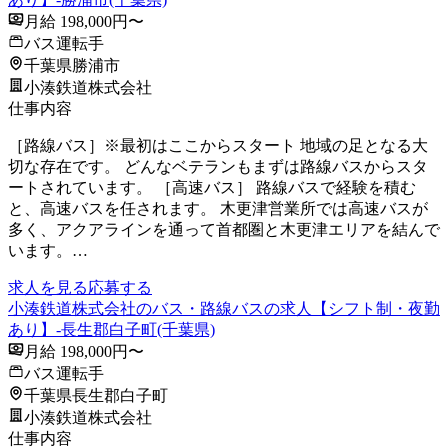
月給 198,000円〜
バス運転手
千葉県勝浦市
小湊鉄道株式会社
仕事内容
［路線バス］※最初はここからスタート 地域の足となる大
切な存在です。 どんなベテランもまずは路線バスからスタ
ートされています。 ［高速バス］ 路線バスで経験を積む
と、高速バスを任されます。 木更津営業所では高速バスが
多く、アクアラインを通って首都圏と木更津エリアを結んで
います。…
求人を見る
応募する
小湊鉄道株式会社のバス・路線バスの求人【シフト制・夜勤
あり】-長生郡白子町(千葉県)
月給 198,000円〜
バス運転手
千葉県長生郡白子町
小湊鉄道株式会社
仕事内容