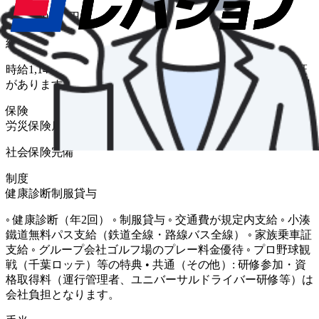
月給 250,000円〜
給与補足
時給1,140円＋各種手当 ※入社後3カ月間は日給1万円の保証
があります ◇平均月収 ・昼日勤 25万円 ・夜日勤 40万円
保険
労災保険
雇用保険
健康保険
厚生年金
社会保険完備
制度
健康診断
制服貸与
◦ 健康診断（年2回） ◦ 制服貸与 ◦ 交通費が規定内支給 ◦ 小湊
鐵道無料パス支給（鉄道全線・路線バス全線） ◦ 家族乗車証
支給 ◦ グループ会社ゴルフ場のプレー料金優待 ◦ プロ野球観
戦（千葉ロッテ）等の特典 • 共通（その他）: 研修参加・資
格取得料（運行管理者、ユニバーサルドライバー研修等）は
会社負担となります。