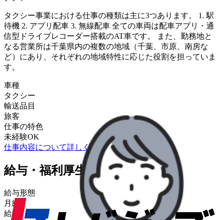
タクシー事業における仕事の種類は主に3つあります。 1. 駅
待機 2. アプリ配車 3. 無線配車 全ての車両は配車アプリ・通
信型ドライブレコーダー搭載のAT車です。 また、勤務地と
なる営業所は千葉県内の複数の地域（千葉、市原、南房な
ど）にあり、それぞれの地域特性に応じた役割を担っていま
す。
車種
タクシー
輸送品目
旅客
仕事の特色
未経験OK
仕事内容について詳しく知りたい
給与・福利厚生
給与形態
月給
給与