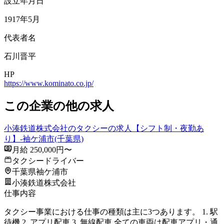
設立年月日
1917年5月
代表者名
石川晋平
HP
https://www.kominato.co.jp/
この企業の他の求人
小湊鉄道株式会社のタクシーの求人【シフト制・夜勤あ
り】-袖ケ浦市(千葉県)
月給 250,000円〜
タクシードライバー
千葉県袖ケ浦市
小湊鉄道株式会社
仕事内容
タクシー事業における仕事の種類は主に3つあります。 1. 駅
待機 2. アプリ配車 3. 無線配車 全ての車両は配車アプリ・通