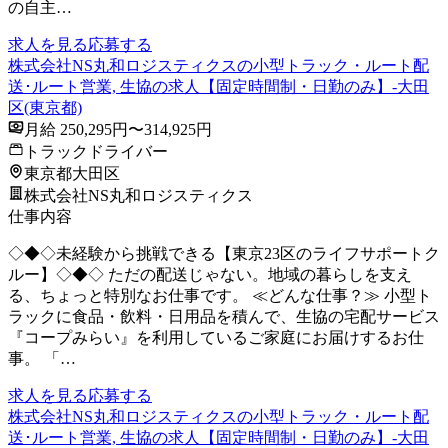
の自主…
求人を見る
応募する
株式会社NS丸和ロジスティクスの小型トラック・ルート配
送･ルート営業, 生協の求人【固定時間制・日勤のみ】-大田
区(東京都)
月給 250,295円〜314,925円
トラックドライバー
東京都大田区
株式会社NS丸和ロジスティクス
仕事内容
◇◆◇未経験から挑戦できる【東京23区のライフサポートク
ルー】◇◆◇ ただの配送じゃない。地域の暮らしを支え
る、ちょっと特別なお仕事です。 ≪どんな仕事？≫ 小型ト
ラックに食品・飲料・日用品を積んで、生協の宅配サービス
『コープみらい』を利用しているご家庭にお届けするお仕
事。 「…
求人を見る
応募する
株式会社NS丸和ロジスティクスの小型トラック・ルート配
送･ルート営業, 生協の求人【固定時間制・日勤のみ】-大田