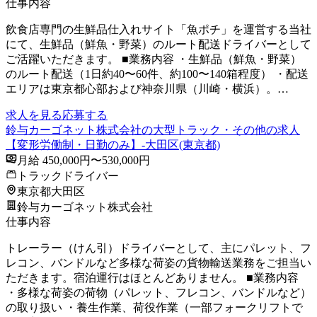
仕事内容
飲食店専門の生鮮品仕入れサイト「魚ポチ」を運営する当社
にて、生鮮品（鮮魚・野菜）のルート配送ドライバーとして
ご活躍いただきます。 ■業務内容 ・生鮮品（鮮魚・野菜）
のルート配送（1日約40〜60件、約100〜140箱程度） ・配送
エリアは東京都心部および神奈川県（川崎・横浜）。…
求人を見る
応募する
鈴与カーゴネット株式会社の大型トラック・その他の求人
【変形労働制・日勤のみ】-大田区(東京都)
月給 450,000円〜530,000円
トラックドライバー
東京都大田区
鈴与カーゴネット株式会社
仕事内容
トレーラー（けん引）ドライバーとして、主にパレット、フ
レコン、バンドルなど多様な荷姿の貨物輸送業務をご担当い
ただきます。宿泊運行はほとんどありません。 ■業務内容
・多様な荷姿の荷物（パレット、フレコン、バンドルなど）
の取り扱い ・養生作業、荷役作業（一部フォークリフトで