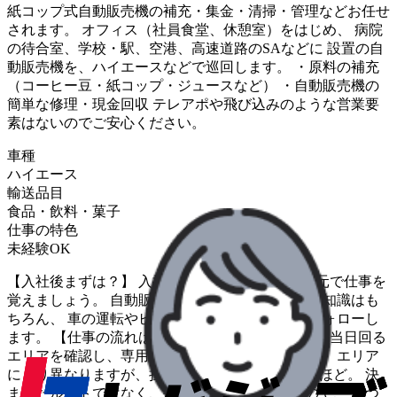
紙コップ式自動販売機の補充・集金・清掃・管理などお任せ
されます。 オフィス（社員食堂、休憩室）をはじめ、 病院
の待合室、学校・駅、空港、高速道路のSAなどに 設置の自
動販売機を、ハイエースなどで巡回します。 ・原料の補充
（コーヒー豆・紙コップ・ジュースなど） ・自動販売機の
簡単な修理・現金回収 テレアポや飛び込みのような営業要
素はないのでご安心ください。
車種
ハイエース
輸送品目
食品・飲料・菓子
仕事の特色
未経験OK
【入社後まずは？】 入社後、最低1ヶ月は先輩の元で仕事を
覚えましょう。 自動販売機の取り扱い方や商品の知識はも
ちろん、 車の運転やビジネスマナーまで手厚くフォローし
ます。 【仕事の流れは？】 ▼出社＆社用車で出発 当日回る
エリアを確認し、専用のルートカーで出発します。 エリア
により異なりますが、担当する自販機は80～90台ほど。 決
まったルートではなく、毎日違うコースを回るので、 いつ