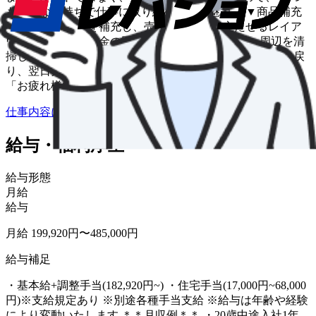
も新鮮な気持ちで仕事に取り組めるのが魅力。 ▼商品補充
＆売上回収 商品を補充し、売れ筋商品を目立たせるレイア
ウトの変更や 売上金の回収などをおこないます。 周辺を清
掃したら、次の台へ…と繰り返します。 ▼帰社 営業所に戻
り、翌日分の商品準備、報告書の作成・提出を 終えたら、
「お疲れ様でした！」
仕事内容について詳しく知りたい
給与・福利厚生
給与形態
月給
給与
月給 199,920円〜485,000円
給与補足
・基本給+調整手当(182,920円~) ・住宅手当(17,000円~68,000
円)※支給規定あり ※別途各種手当支給 ※給与は年齢や経験
により変動いたします ＊＊月収例＊＊ ・20歳中途入社1年