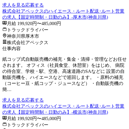
求人を見る
応募する
株式会社アペックスのハイエース・ルート配送･ルート営業
の求人【固定時間制・日勤のみ】-厚木市(神奈川県)
月給 199,920円〜485,000円
トラックドライバー
神奈川県厚木市
株式会社アペックス
仕事内容
紙コップ式自動販売機の補充・集金・清掃・管理などお任せ
されます。 オフィス（社員食堂、休憩室）をはじめ、 病院
の待合室、学校・駅、空港、高速道路のSAなどに 設置の自
動販売機を、ハイエースなどで巡回します。 ・原料の補充
（コーヒー豆・紙コップ・ジュースなど） ・自動販売機の
簡…
求人を見る
応募する
株式会社アペックスのハイエース・ルート配送･ルート営業
の求人【固定時間制・日勤のみ】-横浜市(神奈川県)
月給 199,920円〜485,000円
トラックドライバー