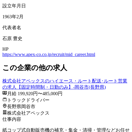
設立年月日
1963年2月
代表者名
石原 豊史
HP
https://www.apex-co.co.jp/recruit/mid_career.html
この企業の他の求人
株式会社アペックスのハイエース・ルート配送･ルート営業
の求人【固定時間制・日勤のみ】-岡谷市(長野県)
月給 199,920円〜485,000円
トラックドライバー
長野県岡谷市
株式会社アペックス
仕事内容
紙コップ式自動販売機の補充・集金・清掃・管理などお任せ