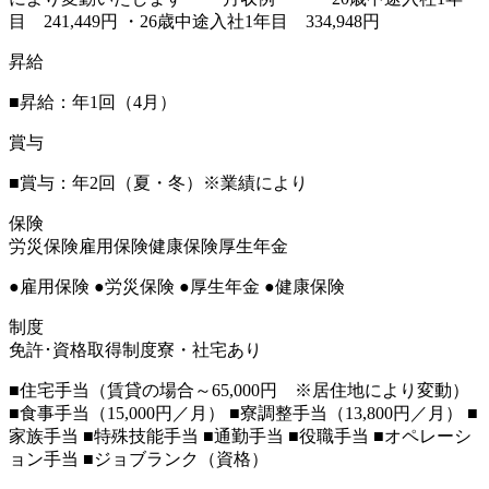
目 241,449円 ・26歳中途入社1年目 334,948円
昇給
■昇給：年1回（4月）
賞与
■賞与：年2回（夏・冬）※業績により
保険
労災保険
雇用保険
健康保険
厚生年金
●雇用保険 ●労災保険 ●厚生年金 ●健康保険
制度
免許･資格取得制度
寮・社宅あり
■住宅手当（賃貸の場合～65,000円 ※居住地により変動）
■食事手当（15,000円／月） ■寮調整手当（13,800円／月） ■
家族手当 ■特殊技能手当 ■通勤手当 ■役職手当 ■オペレーシ
ョン手当 ■ジョブランク（資格）