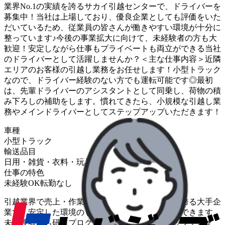
業界No.1の実績を誇るサカイ引越センターで、ドライバーを
募集中！当社は上場しており、優良企業としても評価をいた
だいているため、従業員の皆さんが働きやすい環境が十分に
整っています♪今後の事業拡大に向けて、未経験者の方も大
歓迎！安定しながら仕事もプライベートも両立ができる当社
のドライバーとして活躍しませんか？＜主な仕事内容＞近隣
エリアのお客様の引越し業務をお任せします！小型トラック
なので、ドライバー経験のない方でも運転可能です◎最初
は、先輩ドライバーのアシスタントとして同乗し、荷物の積
み下ろしの補助をします。慣れてきたら、小規模な引越し業
務やメインドライバーとしてステップアップいただきます！
車種
小型トラック
輸送品目
日用・雑貨・衣料・玩具
住居設備・家電・家具
仕事の特色
未経験OK
転勤なし
引越業界で売上・作業件数ともに12年連続No.1を誇る大手企
業で、安定した環境のもとドライバーとして活躍できます。
未経験者でも研修プログラムで着実にスキルアップできま