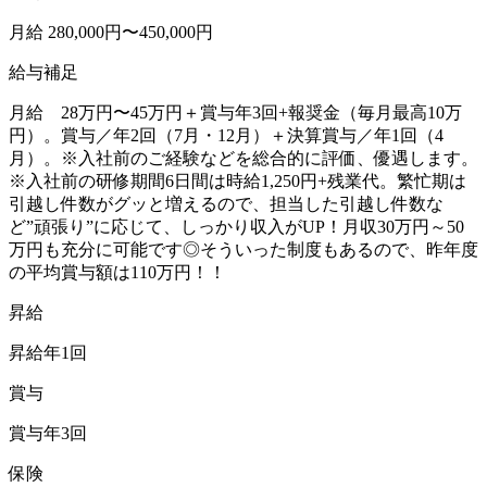
月給 280,000円〜450,000円
給与補足
月給 28万円〜45万円＋賞与年3回+報奨金（毎月最高10万
円）。賞与／年2回（7月・12月）＋決算賞与／年1回（4
月）。※入社前のご経験などを総合的に評価、優遇します。
※入社前の研修期間6日間は時給1,250円+残業代。繁忙期は
引越し件数がグッと増えるので、担当した引越し件数な
ど”頑張り”に応じて、しっかり収入がUP！月収30万円～50
万円も充分に可能です◎そういった制度もあるので、昨年度
の平均賞与額は110万円！！
昇給
昇給年1回
賞与
賞与年3回
保険