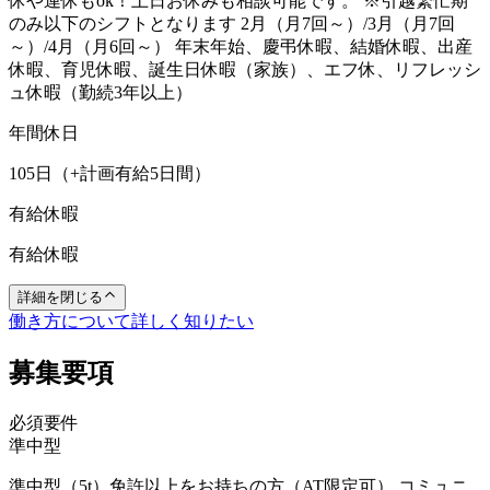
休や連休もok！土日お休みも相談可能です。 ※引越繁忙期
のみ以下のシフトとなります 2月（月7回～）/3月（月7回
～）/4月（月6回～） 年末年始、慶弔休暇、結婚休暇、出産
休暇、育児休暇、誕生日休暇（家族）、エフ休、リフレッシ
ュ休暇（勤続3年以上）
年間休日
105日（+計画有給5日間）
有給休暇
有給休暇
詳細を閉じる
働き方について詳しく知りたい
募集要項
必須要件
準中型
準中型（5t）免許以上をお持ちの方（AT限定可） コミュニ