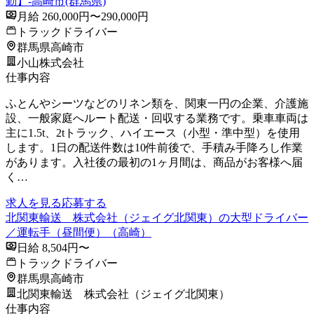
勤】-高崎市(群馬県)
月給 260,000円〜290,000円
トラックドライバー
群馬県高崎市
小山株式会社
仕事内容
ふとんやシーツなどのリネン類を、関東一円の企業、介護施
設、一般家庭へルート配送・回収する業務です。乗車車両は
主に1.5t、2tトラック、ハイエース（小型・準中型）を使用
します。1日の配送件数は10件前後で、手積み手降ろし作業
があります。入社後の最初の1ヶ月間は、商品がお客様へ届
く…
求人を見る
応募する
北関東輸送 株式会社（ジェイグ北関東）の大型ドライバー
／運転手（昼間便）（高崎）
日給 8,504円〜
トラックドライバー
群馬県高崎市
北関東輸送 株式会社（ジェイグ北関東）
仕事内容