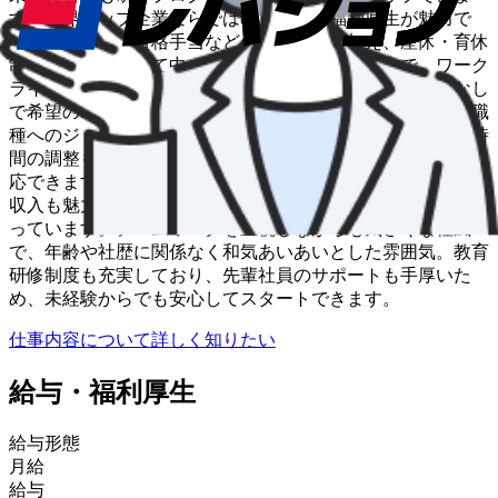
す。業界トップ企業ならではの充実した福利厚生が魅力で
す。家族手当や資格手当などの各種手当に加え、産休・育休
制度も完備。子育て中のドライバーも多数活躍中で、ワーク
ライフバランスを重視した働き方が実現できます。転勤なし
で希望のエリアで長く働き続けられ、事務職や営業など別職
種へのジョブチェンジも可能。家庭の事情に合わせて勤務時
間の調整もできるため、ライフステージの変化にも柔軟に対
応できます。月給28万円～45万円+賞与年3回と、安定した
収入も魅力。未経験でも安心してキャリアを築ける環境が整
っています。チームワークを重視しながらも気さくな社風
で、年齢や社歴に関係なく和気あいあいとした雰囲気。教育
研修制度も充実しており、先輩社員のサポートも手厚いた
め、未経験からでも安心してスタートできます。
仕事内容について詳しく知りたい
給与・福利厚生
給与形態
月給
給与