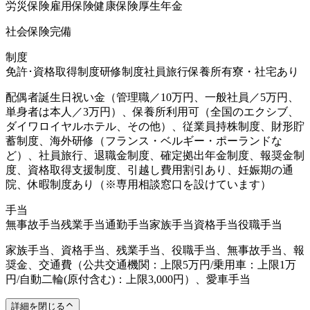
労災保険
雇用保険
健康保険
厚生年金
社会保険完備
制度
免許･資格取得制度
研修制度
社員旅行
保養所有
寮・社宅あり
配偶者誕生日祝い金（管理職／10万円、一般社員／5万円、
単身者は本人／3万円）、保養所利用可（全国のエクシブ、
ダイワロイヤルホテル、その他）、従業員持株制度、財形貯
蓄制度、海外研修（フランス・ベルギー・ポーランドな
ど）、社員旅行、退職金制度、確定拠出年金制度、報奨金制
度、資格取得支援制度、引越し費用割引あり、妊娠期の通
院、休暇制度あり（※専用相談窓口を設けています）
手当
無事故手当
残業手当
通勤手当
家族手当
資格手当
役職手当
家族手当、資格手当、残業手当、役職手当、無事故手当、報
奨金、交通費（公共交通機関：上限5万円/乗用車：上限1万
円/自動二輪(原付含む)：上限3,000円）、愛車手当
詳細を閉じる