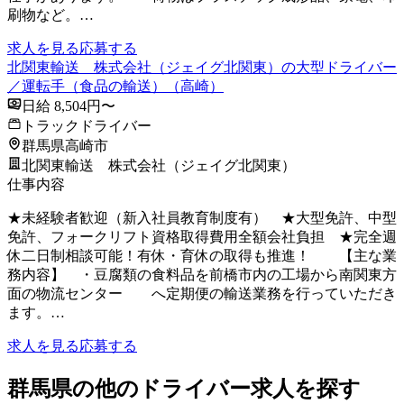
刷物など。…
求人を見る
応募する
北関東輸送 株式会社（ジェイグ北関東）の大型ドライバー
／運転手（食品の輸送）（高崎）
日給 8,504円〜
トラックドライバー
群馬県高崎市
北関東輸送 株式会社（ジェイグ北関東）
仕事内容
★未経験者歓迎（新入社員教育制度有） ★大型免許、中型
免許、フォークリフト資格取得費用全額会社負担 ★完全週
休二日制相談可能！有休・育休の取得も推進！ 【主な業
務内容】 ・豆腐類の食料品を前橋市内の工場から南関東方
面の物流センター へ定期便の輸送業務を行っていただき
ます。…
求人を見る
応募する
群馬県の他のドライバー求人を探す