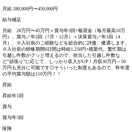
月給 280,000円〜450,000円
給与補足
月給 28万円〜45万円＋賞与年3回+報奨金（毎月最高10万
円）。賞与／年2回（7月・12月）＋決算賞与／年1回（4
月）。※入社前のご経験などを総合的に評価、優遇します。
※入社前の研修期間6日間は時給1,250円+残業代。繁忙期は
引越し件数がグッと増えるので、担当した引越し件数な
ど”頑張り”に応じて、しっかり収入がUP！月収30万円～50
万円も充分に可能です◎そういった制度もあるので、昨年度
の平均賞与額は110万円！！
昇給
昇給年1回
賞与
賞与年3回
保険