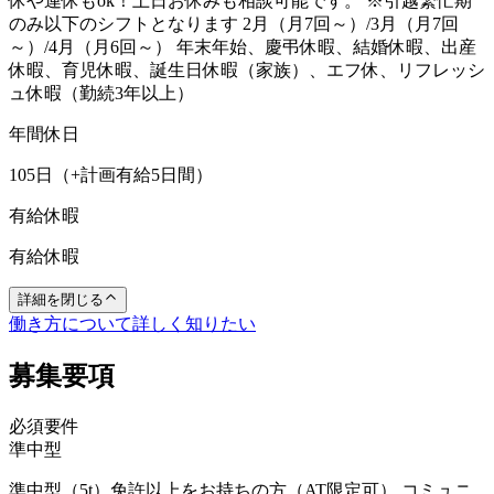
休や連休もok！土日お休みも相談可能です。 ※引越繁忙期
のみ以下のシフトとなります 2月（月7回～）/3月（月7回
～）/4月（月6回～） 年末年始、慶弔休暇、結婚休暇、出産
休暇、育児休暇、誕生日休暇（家族）、エフ休、リフレッシ
ュ休暇（勤続3年以上）
年間休日
105日（+計画有給5日間）
有給休暇
有給休暇
詳細を閉じる
働き方について詳しく知りたい
募集要項
必須要件
準中型
準中型（5t）免許以上をお持ちの方（AT限定可） コミュニ