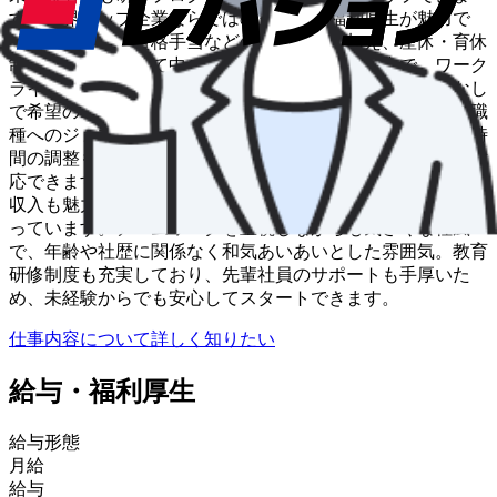
す。業界トップ企業ならではの充実した福利厚生が魅力で
す。家族手当や資格手当などの各種手当に加え、産休・育休
制度も完備。子育て中のドライバーも多数活躍中で、ワーク
ライフバランスを重視した働き方が実現できます。転勤なし
で希望のエリアで長く働き続けられ、事務職や営業など別職
種へのジョブチェンジも可能。家庭の事情に合わせて勤務時
間の調整もできるため、ライフステージの変化にも柔軟に対
応できます。月給28万円～45万円+賞与年3回と、安定した
収入も魅力。未経験でも安心してキャリアを築ける環境が整
っています。チームワークを重視しながらも気さくな社風
で、年齢や社歴に関係なく和気あいあいとした雰囲気。教育
研修制度も充実しており、先輩社員のサポートも手厚いた
め、未経験からでも安心してスタートできます。
仕事内容について詳しく知りたい
給与・福利厚生
給与形態
月給
給与