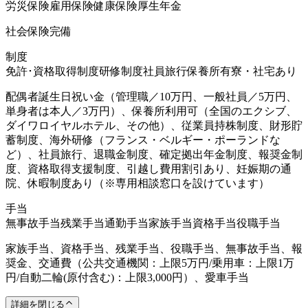
労災保険
雇用保険
健康保険
厚生年金
社会保険完備
制度
免許･資格取得制度
研修制度
社員旅行
保養所有
寮・社宅あり
配偶者誕生日祝い金（管理職／10万円、一般社員／5万円、
単身者は本人／3万円）、保養所利用可（全国のエクシブ、
ダイワロイヤルホテル、その他）、従業員持株制度、財形貯
蓄制度、海外研修（フランス・ベルギー・ポーランドな
ど）、社員旅行、退職金制度、確定拠出年金制度、報奨金制
度、資格取得支援制度、引越し費用割引あり、妊娠期の通
院、休暇制度あり（※専用相談窓口を設けています）
手当
無事故手当
残業手当
通勤手当
家族手当
資格手当
役職手当
家族手当、資格手当、残業手当、役職手当、無事故手当、報
奨金、交通費（公共交通機関：上限5万円/乗用車：上限1万
円/自動二輪(原付含む)：上限3,000円）、愛車手当
詳細を閉じる