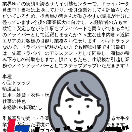
業界No.1の実績を誇るサカイ引越センターで、ドライバーを
募集中！当社は上場しており、優良企業としても評価をいた
だいているため、従業員の皆さんが働きやすい環境が十分に
整っています♪今後の事業拡大に向けて、未経験者の方も大
歓迎！安定しながら仕事もプライベートも両立ができる当社
のドライバーとして活躍しませんか？＜主な仕事内容＞近隣
エリアのお客様の引越し業務をお任せします！小型トラック
なので、ドライバー経験のない方でも運転可能です◎最初
は、先輩ドライバーのアシスタントとして同乗し、荷物の積
み下ろしの補助をします。慣れてきたら、小規模な引越し業
務やメインドライバーとしてステップアップいただきます！
車種
小型トラック
輸送品目
日用・雑貨・衣料・玩具
住居設備・家電・家具
仕事の特色
未経験OK
転勤なし
引越業界で売上・作業件数ともに12年連続No.1を誇る大手企
業で、安定した環境のもとドライバーとして活躍できます。
未経験者でも研修プログラムで着実にスキルアップできま