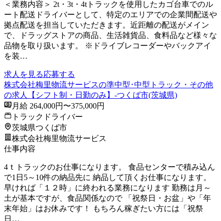
＜業務内容＞ 2t・3t・4tトラックを使用したカゴ台車でのル
ート配送ドライバーとして、特定のエリアでの企業間配送や
拠点配送を担当していただきます。近距離の配送がメイン
で、ドラッグストアの商品、生活雑貨品、食料品など様々な
品物を取り扱います。 ※ドライブレコーダーやバックアイ
を装…
求人を見る
応募する
株式会社梅里物流サービスの準中型･中型トラック・その他
の求人【シフト制・日勤のみ】-つくば市(茨城県)
月給 264,000円〜375,000円
トラックドライバー
茨城県つくば市
株式会社梅里物流サービス
仕事内容
4ｔトラックのお仕事になります。 食品センターで積み込ん
で1日5～10件の納品先に 納品して頂くお仕事になります。
早ければ「１２時」に終われる業務になります 勤務は月～
土が基本ですが、食品関係なので 「祝祭日・お盆」や「年
末年始」はお休みです！ もちろん稼ぎたい方には「祝祭
日…