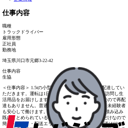
仕事内容
職種
トラックドライバー
雇用形態
正社員
勤務地
埼玉県川口市元郷3-22-42
仕事内容
生協
＜仕事内容＞ 1.5tの小型トラックで生協の商品を配達してい
ただきます。運転は1日1～2時間ほどで同じお宅を訪問し生
活用品をお届けします。留守の場合は「置き配」なので再配
達もありません。普通免許可に加え、研修もあり、未経験者
も安心して働けます。 ＜お仕事の流れ＞ ・荷物の積み込み
既にまとめられている荷物をトラックに積み込むだけなので
簡単・配達・・配送エリア&ルート固定、1日の配送は60～