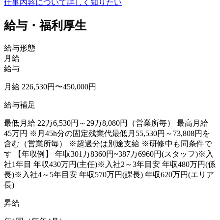
仕事内容について詳しく知りたい
給与・福利厚生
給与形態
月給
給与
月給 226,530円〜450,000円
給与補足
最低月給 22万6,530円～29万8,080円（営業所毎） 最高月給
45万円 ※月45h分の固定残業代最低月55,530円～73,808円を
含む（営業所毎） ※超過分は別途支給 ※研修中も同条件で
す 【年収例】 年収301万8360円~387万6960円(スタッフ)※入
社1年目 年収430万円(主任)※入社2～3年目安 年収480万円(係
長)※入社4～5年目安 年収570万円(課長) 年収620万円(エリア
長)
昇給