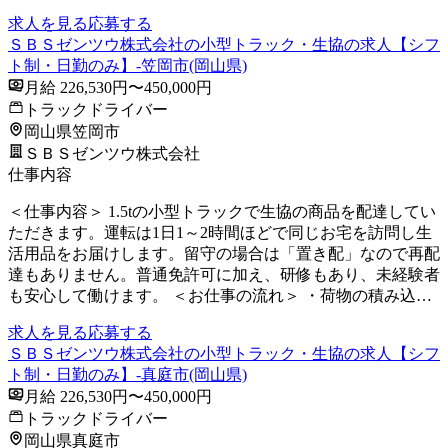
求人を見る
応募する
ＳＢＳゼンツウ株式会社の小型トラック・生協の求人【シフ
ト制・日勤のみ】-笠岡市(岡山県)
月給 226,530円〜450,000円
トラックドライバー
岡山県笠岡市
ＳＢＳゼンツウ株式会社
仕事内容
＜仕事内容＞ 1.5tの小型トラックで生協の商品を配達してい
ただきます。運転は1日1～2時間ほどで同じお宅を訪問し生
活用品をお届けします。留守の場合は「置き配」なので再配
達もありません。普通免許可に加え、研修もあり、未経験者
も安心して働けます。 ＜お仕事の流れ＞ ・荷物の積み込…
求人を見る
応募する
ＳＢＳゼンツウ株式会社の小型トラック・生協の求人【シフ
ト制・日勤のみ】-真庭市(岡山県)
月給 226,530円〜450,000円
トラックドライバー
岡山県真庭市