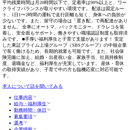
平均残業時間は月20時間以下で、定着率は90%以上と、ワー
クライフバランスが取りやすい環境です。 配送は固定ルー
ト、1日1〜2時間の運転で走行距離も短く、身体への負担が
少ないです。また、留守の場合は「置き配」で再配達があり
ません。 全車にオートマ、バックモニター、ドラレコを装
着し、安全面もサポート。働きやすい職場認証制度も取得済
みです。 ■手厚い福利厚生と子育て支援があります！ 安定
した東証プライム上場グループ（SBSグループ）の中核企業
で長く働けるため、長期的就業も可能です。 また、社会保
険完備に加え、結婚・出産祝い金、家族手当、社員持株制
度、退職金など、福利厚生が充実しています。 産休・育休
の取得実績があり、子育て中の方も臨機応変に対応可能で
す。
求人について話を聞いてみる
仕事内容
給与・福利厚生
勤務時間・休日
募集要項
選考
企業情報