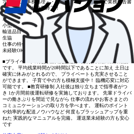
70件程度・事務処理・・配送は基本的に夕方まで業務報告書
を作成すればお仕事終了！
車種
小型トラック
輸送品目
生協
仕事の特色
未経験OK
中距離
■プライベートの充実 土日完全週休2日制、日勤のみの勤務
です。 平均残業時間が20時間以下であることに加え 土日は
確実に休みがとれるので、 プライベートも充実させること
ができます。 子育て中の方も積極支援中！ 臨機応変に対応
可能です。 ■教育研修制 入社後は独り立ちまで指導者がつ
き 1か月間前後運転研修を実施しております。 先輩ドライバ
ーの働きぶりを間近で見ながら 仕事の流れやお客さまとの
コミュニケーションの取り方を学べます。 運転のポイント
や効率的な配送ノウハウなど 何度もブラッシュアップを重
ねた 実践的なマニュアルを完備。 運送業未経験の方も安心
です