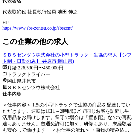
代表者名
代表取締役 社長執行役員 池田 伸之
HP
https://www.sbs-zentsu.co.jp/sbszent/
この企業の他の求人
ＳＢＳゼンツウ株式会社の小型トラック・生協の求人【シフ
ト制・日勤のみ】-井原市(岡山県)
月給 226,530円〜450,000円
トラックドライバー
岡山県井原市
ＳＢＳゼンツウ株式会社
仕事内容
＜仕事内容＞ 1.5tの小型トラックで生協の商品を配達してい
ただきます。運転は1日1～2時間ほどで同じお宅を訪問し生
活用品をお届けします。留守の場合は「置き配」なので再配
達もありません。普通免許可に加え、研修もあり、未経験者
も安心して働けます。 ＜お仕事の流れ＞ ・荷物の積み込…