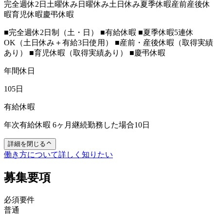
完全週休2日
土曜休み
日曜休み
土日休み
夏季休暇
産前産後休
暇
育児休暇
慶弔休暇
■完全週休2日制（土・日） ■有給休暇 ■夏季休暇5連休
OK（土日休み＋有給3日使用） ■産前・産後休暇（取得実績
あり） ■育児休暇（取得実績あり） ■慶弔休暇
年間休日
105日
有給休暇
年次有給休暇 6ヶ月継続勤務した場合10日
詳細を閉じる
働き方について詳しく知りたい
募集要項
必須要件
普通