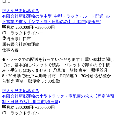
⽇…
求人を見る
応募する
有限会社新郷運輸の準中型･中型トラック・ルート配送･ルー
ト営業の求人【シフト制・日勤のみ】-川口市(埼玉県)
月給 260,000円〜380,000円
トラックドライバー
埼玉県川口市
有限会社新郷運輸
仕事内容
4tトラックでの配送を行っていただきます！ 重い商材に関し
ては、基本的にパレットで積み、パレットで卸すので手積
み・手卸しはありません！ ①草加→船橋 商材：照明器具
8：30出勤 ②松戸→川崎 商材：EC関連 9：30出勤 ③杉並か
ら和光 商材：郵便物 5：30出勤
求人を見る
応募する
有限会社新郷運輸の小型トラック・宅配便の求人【固定時間
制・日勤のみ】-川口市(埼玉県)
月給 230,000円〜350,000円
トラックドライバー