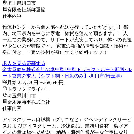
埼玉県川口市
有限会社新郷運輸
仕事内容
物流センターから個人宅へ配送を行っていただきます！ 都
内、埼玉県内を中心に家電、雑貨を運んで頂きます。 二人
一組での業務なので、サポートが充実しており、体への負担
が少ないのが特徴です。 家電の新商品情報や知識・技術が
身に付き、一定の技術が身に付くと給料アップ！
求人を見る
応募する
金木屋商事株式会社の準中型･中型トラック・ルート配送･ル
ート営業の求人【シフト制・日勤のみ】-川口市(埼玉県)
月給 227,770円〜268,540円
トラックドライバー
埼玉県川口市
金木屋商事株式会社
仕事内容
アイスクリーム自販機（グリコなど）のベンディングサービ
スおよ びアイスクリーム、冷凍食品、業務用食材、製氷ア
イスの量販店へ の配送・納品・陳列作業が主な仕事になり