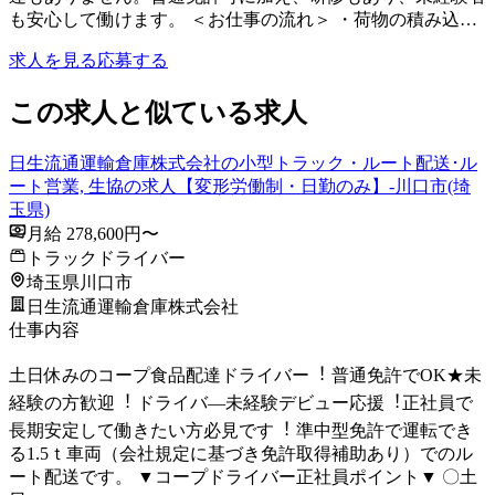
も安心して働けます。 ＜お仕事の流れ＞ ・荷物の積み込…
求人を見る
応募する
この求人と似ている求人
日生流通運輸倉庫株式会社の小型トラック・ルート配送･ル
ート営業, 生協の求人【変形労働制・日勤のみ】-川口市(埼
玉県)
月給 278,600円〜
トラックドライバー
埼玉県川口市
日生流通運輸倉庫株式会社
仕事内容
⼟⽇休みのコープ⾷品配達ドライバー︕ 普通免許でOK★未
経験の⽅歓迎︕ ドライバ―未経験デビュー応援︕正社員で
⻑期安定して働きたい⽅必⾒です︕ 準中型免許で運転でき
る1.5ｔ⾞両（会社規定に基づき免許取得補助あり）でのル
ート配送です。 ▼コープドライバー正社員ポイント▼ 〇⼟