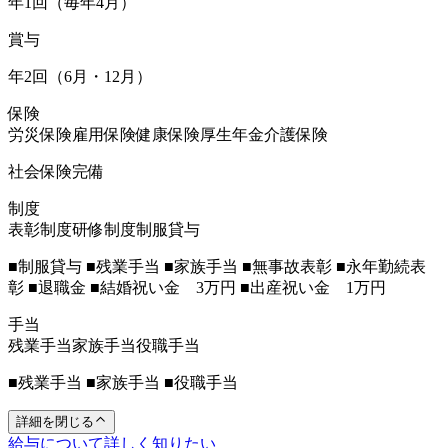
年1回（毎年4月）
賞与
年2回（6月・12月）
保険
労災保険
雇用保険
健康保険
厚生年金
介護保険
社会保険完備
制度
表彰制度
研修制度
制服貸与
■制服貸与 ■残業手当 ■家族手当 ■無事故表彰 ■永年勤続表
彰 ■退職金 ■結婚祝い金 3万円 ■出産祝い金 1万円
手当
残業手当
家族手当
役職手当
■残業手当 ■家族手当 ■役職手当
詳細を閉じる
給与について詳しく知りたい