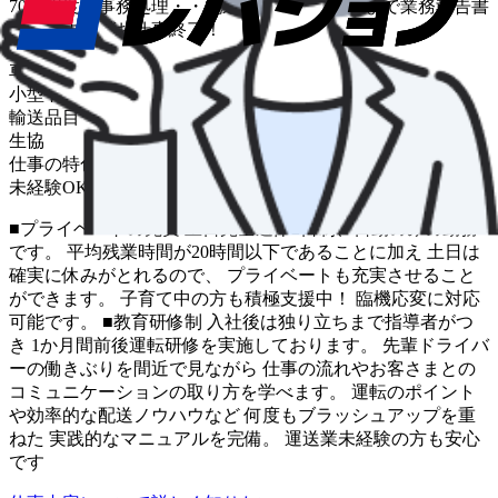
70件程度・事務処理・・配送は基本的に夕方まで業務報告書
を作成すればお仕事終了！
車種
小型トラック
輸送品目
生協
仕事の特色
未経験OK
中距離
■プライベートの充実 土日完全週休2日制、日勤のみの勤務
です。 平均残業時間が20時間以下であることに加え 土日は
確実に休みがとれるので、 プライベートも充実させること
ができます。 子育て中の方も積極支援中！ 臨機応変に対応
可能です。 ■教育研修制 入社後は独り立ちまで指導者がつ
き 1か月間前後運転研修を実施しております。 先輩ドライバ
ーの働きぶりを間近で見ながら 仕事の流れやお客さまとの
コミュニケーションの取り方を学べます。 運転のポイント
や効率的な配送ノウハウなど 何度もブラッシュアップを重
ねた 実践的なマニュアルを完備。 運送業未経験の方も安心
です