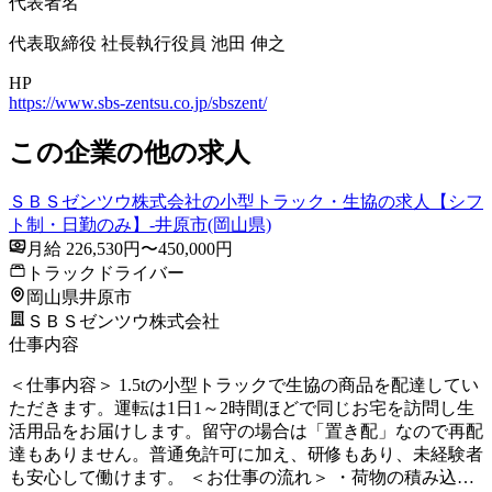
代表者名
代表取締役 社長執行役員 池田 伸之
HP
https://www.sbs-zentsu.co.jp/sbszent/
この企業の他の求人
ＳＢＳゼンツウ株式会社の小型トラック・生協の求人【シフ
ト制・日勤のみ】-井原市(岡山県)
月給 226,530円〜450,000円
トラックドライバー
岡山県井原市
ＳＢＳゼンツウ株式会社
仕事内容
＜仕事内容＞ 1.5tの小型トラックで生協の商品を配達してい
ただきます。運転は1日1～2時間ほどで同じお宅を訪問し生
活用品をお届けします。留守の場合は「置き配」なので再配
達もありません。普通免許可に加え、研修もあり、未経験者
も安心して働けます。 ＜お仕事の流れ＞ ・荷物の積み込…