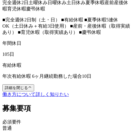
完全週休2日
土曜休み
日曜休み
土日休み
夏季休暇
産前産後休
暇
育児休暇
慶弔休暇
■完全週休2日制（土・日） ■有給休暇 ■夏季休暇5連休
OK（土日休み＋有給3日使用） ■産前・産後休暇（取得実績
あり） ■育児休暇（取得実績あり） ■慶弔休暇
年間休日
105日
有給休暇
年次有給休暇 6ヶ月継続勤務した場合10日
詳細を閉じる
働き方について詳しく知りたい
募集要項
必須要件
普通