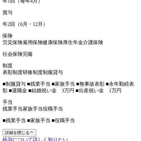
年1回（毎年4月）
賞与
年2回（6月・12月）
保険
労災保険
雇用保険
健康保険
厚生年金
介護保険
社会保険完備
制度
表彰制度
研修制度
制服貸与
■制服貸与 ■残業手当 ■家族手当 ■無事故表彰 ■永年勤続表
彰 ■退職金 ■結婚祝い金 3万円 ■出産祝い金 1万円
手当
残業手当
家族手当
役職手当
■残業手当 ■家族手当 ■役職手当
詳細を閉じる
給与について詳しく知りたい