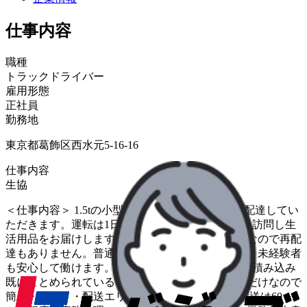
仕事内容
職種
トラックドライバー
雇用形態
正社員
勤務地
東京都葛飾区西水元5-16-16
仕事内容
生協
＜仕事内容＞ 1.5tの小型トラックで生協の商品を配達してい
ただきます。運転は1日1～2時間ほどで同じお宅を訪問し生
活用品をお届けします。留守の場合は「置き配」なので再配
達もありません。普通免許可に加え、研修もあり、未経験者
も安心して働けます。 ＜お仕事の流れ＞ ・荷物の積み込み
既にまとめられている荷物をトラックに積み込むだけなので
簡単・配達・・配送エリア&ルート固定、1日の配送は60～