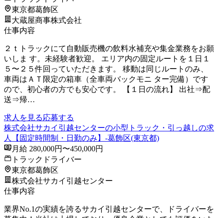
東京都葛飾区
大蔵屋商事株式会社
仕事内容
２ｔトラックにて自動販売機の飲料水補充や集金業務をお願
いしま す。未経験者歓迎。 エリア内の固定ルートを１日１
５〜２５件回っていただきます。 移動は同じルートのみ、
車両はＡＴ限定の箱車（全車両バックモニ ター完備）です
ので、初心者の方でも安心です。 【１日の流れ】 出社⇒配
送⇒帰…
求人を見る
応募する
株式会社サカイ引越センターの小型トラック・引っ越しの求
人【固定時間制・日勤のみ】-葛飾区(東京都)
月給 280,000円〜450,000円
トラックドライバー
東京都葛飾区
株式会社サカイ引越センター
仕事内容
業界No.1の実績を誇るサカイ引越センターで、ドライバーを