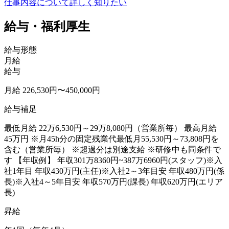
仕事内容について詳しく知りたい
給与・福利厚生
給与形態
月給
給与
月給 226,530円〜450,000円
給与補足
最低月給 22万6,530円～29万8,080円（営業所毎） 最高月給
45万円 ※月45h分の固定残業代最低月55,530円～73,808円を
含む（営業所毎） ※超過分は別途支給 ※研修中も同条件で
す 【年収例】 年収301万8360円~387万6960円(スタッフ)※入
社1年目 年収430万円(主任)※入社2～3年目安 年収480万円(係
長)※入社4～5年目安 年収570万円(課長) 年収620万円(エリア
長)
昇給