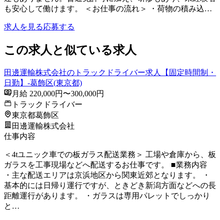
も安心して働けます。 ＜お仕事の流れ＞ ・荷物の積み込…
求人を見る
応募する
この求人と似ている求人
田邊運輸株式会社のトラックドライバー求人【固定時間制・
日勤】-葛飾区(東京都)
月給 220,000円〜300,000円
トラックドライバー
東京都葛飾区
田邊運輸株式会社
仕事内容
＜4tユニック車での板ガラス配送業務＞ 工場や倉庫から、板
ガラスを工事現場などへ配送するお仕事です。 ■業務内容
・主な配送エリアは京浜地区から関東近郊となります。 ・
基本的には日帰り運行ですが、ときどき新潟方面などへの長
距離運行があります。 ・ガラスは専用パレットでしっかり
と…