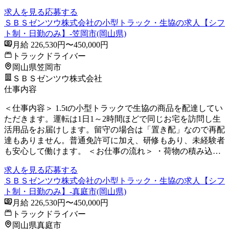
求人を見る
応募する
ＳＢＳゼンツウ株式会社の小型トラック・生協の求人【シフ
ト制・日勤のみ】-笠岡市(岡山県)
月給 226,530円〜450,000円
トラックドライバー
岡山県笠岡市
ＳＢＳゼンツウ株式会社
仕事内容
＜仕事内容＞ 1.5tの小型トラックで生協の商品を配達してい
ただきます。運転は1日1～2時間ほどで同じお宅を訪問し生
活用品をお届けします。留守の場合は「置き配」なので再配
達もありません。普通免許可に加え、研修もあり、未経験者
も安心して働けます。 ＜お仕事の流れ＞ ・荷物の積み込…
求人を見る
応募する
ＳＢＳゼンツウ株式会社の小型トラック・生協の求人【シフ
ト制・日勤のみ】-真庭市(岡山県)
月給 226,530円〜450,000円
トラックドライバー
岡山県真庭市