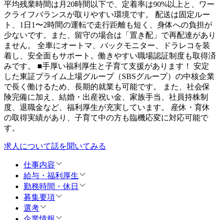
平均残業時間は月20時間以下で、定着率は90%以上と、ワー
クライフバランスが取りやすい環境です。 配送は固定ルー
ト、1日1〜2時間の運転で走行距離も短く、身体への負担が
少ないです。また、留守の場合は「置き配」で再配達があり
ません。 全車にオートマ、バックモニター、ドラレコを装
着し、安全面もサポート。働きやすい職場認証制度も取得済
みです。 ■手厚い福利厚生と子育て支援があります！ 安定
した東証プライム上場グループ（SBSグループ）の中核企業
で長く働けるため、長期的就業も可能です。 また、社会保
険完備に加え、結婚・出産祝い金、家族手当、社員持株制
度、退職金など、福利厚生が充実しています。 産休・育休
の取得実績があり、子育て中の方も臨機応変に対応可能で
す。
求人について話を聞いてみる
仕事内容
給与・福利厚生
勤務時間・休日
募集要項
選考
企業情報