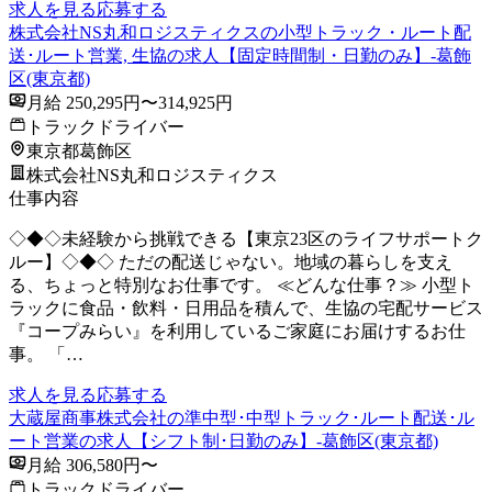
求人を見る
応募する
株式会社NS丸和ロジスティクスの小型トラック・ルート配
送･ルート営業, 生協の求人【固定時間制・日勤のみ】-葛飾
区(東京都)
月給 250,295円〜314,925円
トラックドライバー
東京都葛飾区
株式会社NS丸和ロジスティクス
仕事内容
◇◆◇未経験から挑戦できる【東京23区のライフサポートク
ルー】◇◆◇ ただの配送じゃない。地域の暮らしを支え
る、ちょっと特別なお仕事です。 ≪どんな仕事？≫ 小型ト
ラックに食品・飲料・日用品を積んで、生協の宅配サービス
『コープみらい』を利用しているご家庭にお届けするお仕
事。 「…
求人を見る
応募する
大蔵屋商事株式会社の準中型･中型トラック･ルート配送･ル
ート営業の求人【シフト制･日勤のみ】-葛飾区(東京都)
月給 306,580円〜
トラックドライバー