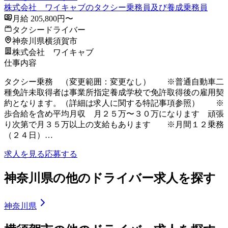
株式会社 ワイキャブのタクシー乗務員及び養成乗務員
月給 205,800円〜
タクシードライバー
神奈川県横須賀市
株式会社 ワイキャブ
仕事内容
タクシー乗務 （変更範囲：変更なし） ※普通自動車二
種免許未取得者は事業所指定養成学校で免許取得後の雇用契
約となります。（詳細は求人に関する特記事項参照） ※
歩合給を含め平均月収 月２５万〜３０万になります 頑張
り次第で月３５万以上の支給もあります ※月間１２乗務
（２４日）…
求人を見る
応募する
神奈川県の他のドライバー求人を探す
神奈川県