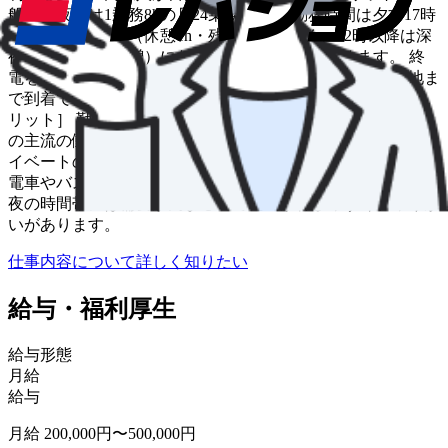
般的に夜勤は1乗務8hの月24乗務です。 勤務時間は夕方17時
から深夜2時まで（休憩1h・残業込）が多く、22時以降は深
夜割増料金（2割増）になるので売上UPが見込めます。 終
電を逃した方等、全てのお客様が安心してご自宅や目的地ま
で到着できるよう、送迎をお願いします。 ［隔日勤務のメ
リット］ 勤務と休日が交互の隔日勤務は、タクシー乗務員
の主流の働き方です。 あらかじめ休日が分かるため、プラ
イベートの予定を立てやすいのがメリットの一つ。 また、
電車やバスなど他の公共交通機関が運行していない早朝・深
夜の時間帯には需要が高まるので売上が伸びやすく、やりが
いがあります。
仕事内容について詳しく知りたい
給与・福利厚生
給与形態
月給
給与
月給 200,000円〜500,000円