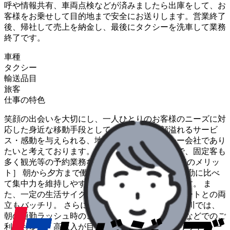
呼や情報共有、車両点検などが済みましたら出庫をして、お
客様をお乗せして目的地まで安全にお送りします。営業終了
後、帰社して売上を納金し、最後にタクシーを洗車して業務
終了です。
車種
タクシー
輸送品目
旅客
仕事の特色
笑顔の出会いを大切にし、一人ひとりのお客様のニーズに対
応した身近な移動手段として、お客様の笑顔溢れるサービ
ス・感動を与えられる、地域に愛されるタクシー会社であり
たいと考えております。自社無線での配車なので、固定客も
多く観光等の予約業務などが多いです。 ［日勤務のメリッ
ト］ 朝から夕方まで働く日勤は、深夜帯に働く夜勤に比べ
て集中力を維持しやすいことが大きなメリットです。 ま
た、一定の生活サイクルを送れるので、プライベートとの両
立もバッチリ。 さらに、人口や観光客の多い神奈川では、
朝の通勤ラッシュ時のご利用や昼間の通院、観光などでのご
利用も多く、高収入が目指せます。 ［夜勤のメリット］ 一