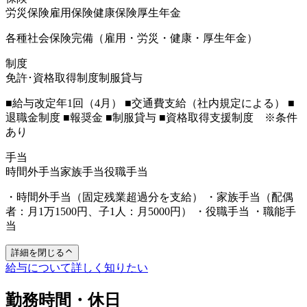
労災保険
雇用保険
健康保険
厚生年金
各種社会保険完備（雇用・労災・健康・厚生年金）
制度
免許･資格取得制度
制服貸与
■給与改定年1回（4月） ■交通費支給（社内規定による） ■
退職金制度 ■報奨金 ■制服貸与 ■資格取得支援制度 ※条件
あり
手当
時間外手当
家族手当
役職手当
・時間外手当（固定残業超過分を支給） ・家族手当（配偶
者：月1万1500円、子1人：月5000円） ・役職手当 ・職能手
当
詳細を閉じる
給与について詳しく知りたい
勤務時間・休日