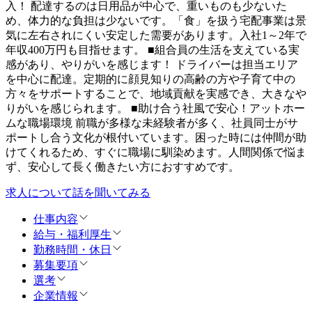
入！ 配達するのは日用品が中心で、重いものも少ないた
め、体力的な負担は少ないです。「食」を扱う宅配事業は景
気に左右されにくい安定した需要があります。入社1～2年で
年収400万円も目指せます。 ■組合員の生活を支えている実
感があり、やりがいを感じます！ ドライバーは担当エリア
を中心に配達。定期的に顔見知りの高齢の方や子育て中の
方々をサポートすることで、地域貢献を実感でき、大きなや
りがいを感じられます。 ■助け合う社風で安心！アットホー
ムな職場環境 前職が多様な未経験者が多く、社員同士がサ
ポートし合う文化が根付いています。困った時には仲間が助
けてくれるため、すぐに職場に馴染めます。人間関係で悩ま
ず、安心して長く働きたい方におすすめです。
求人について話を聞いてみる
仕事内容
給与・福利厚生
勤務時間・休日
募集要項
選考
企業情報