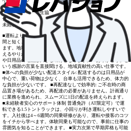
小型トラック
輸送品目
食品・飲料・菓子
生協
仕事の特色
未経験OK
■運転よりも人とのふれあいが中心: 1日の運転時間は2～3時
間と短く、組合員さんとの会話や交流が業務の大部分を占め
ます。地域の方々の日常に深く関わる仕事です。 ■生活を支
えるやりがい: 高齢の方や子育て中の方々にとって、食料品
や日用品の宅配は大きな助けとなります。「ありがとう」と
いう感謝の言葉を直接聞ける、地域貢献性の高い仕事です。
■体への負担が少ない配送スタイル: 配送するのは日用品が
中心で、重い荷物は少なく、台車も活用できるため、体力的
な負担が少ないです。 ■再配達なしで効率的: ご不在時の商
品置き場があるため、再配達の必要がありません。計画通り
に業務を進められ、スムーズに1日の配送を終えられます。
■未経験者安心のサポート体制 普通免許（AT限定可）で運
転できる1.5トントラックは、小回りが利き運転しやすいで
す。入社後は4～6週間の同乗研修があり、運転や接客のコツ
をイチから学べます。体験同乗も可能なので、事前に仕事の
雰囲気を知ることができます。 ■実力次第で早期昇格も可能