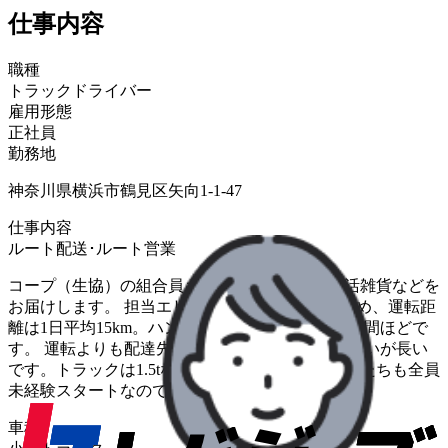
仕事内容
職種
トラックドライバー
雇用形態
正社員
勤務地
神奈川県横浜市鶴見区矢向1-1-47
仕事内容
ルート配送･ルート営業
コープ（生協）の組合員さんのお宅へ食品や生活雑貨などを
お届けします。 担当エリアは半径10Km以内のため、運転距
離は1日平均15km。ハンドルを握るのは1日2～3時間ほどで
す。 運転よりも配達先での組合員さんとのふれ合いが長い
です。トラックは1.5tなので普通免許でOK。先輩たちも全員
未経験スタートなので、ご安心ください。
車種