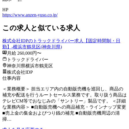
HP
https://www.anzen-yuso.co.jp/
この求人と似ている求人
株式会社IDPのトラックドライバー求人【固定時間制・日
勤】-横浜市鶴見区(神奈川県)
月給 260,000円〜
トラックドライバー
神奈川県横浜市鶴見区
株式会社IDP
仕事内容
＜業務概要＞ 担当エリア内の自動販売機を巡回し、商品の
補充や配送を行うルートセールス業務です。取り扱う商品は
テレビCM等でおなじみの「サントリー」製品です。 ＜詳細
な業務内容＞ ■自動販売機への商品補充・ラインナップ変更
■売上金の集金およびつり銭の補充 ■自動販売機周辺の清
掃…