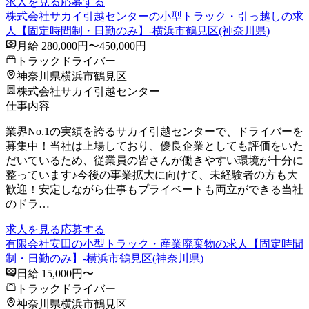
求人を見る
応募する
株式会社サカイ引越センターの小型トラック・引っ越しの求
人【固定時間制・日勤のみ】-横浜市鶴見区(神奈川県)
月給 280,000円〜450,000円
トラックドライバー
神奈川県横浜市鶴見区
株式会社サカイ引越センター
仕事内容
業界No.1の実績を誇るサカイ引越センターで、ドライバーを
募集中！当社は上場しており、優良企業としても評価をいた
だいているため、従業員の皆さんが働きやすい環境が十分に
整っています♪今後の事業拡大に向けて、未経験者の方も大
歓迎！安定しながら仕事もプライベートも両立ができる当社
のドラ…
求人を見る
応募する
有限会社安田の小型トラック・産業廃棄物の求人【固定時間
制・日勤のみ】-横浜市鶴見区(神奈川県)
日給 15,000円〜
トラックドライバー
神奈川県横浜市鶴見区