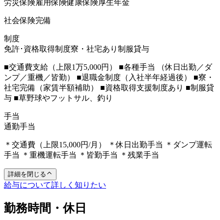
労災保険
雇用保険
健康保険
厚生年金
社会保険完備
制度
免許･資格取得制度
寮・社宅あり
制服貸与
■交通費支給（上限1万5,000円） ■各種手当 （休日出勤／ダ
ンプ／重機／皆勤） ■退職金制度（入社半年経過後） ■寮・
社宅完備（家賃半額補助） ■資格取得支援制度あり ■制服貸
与 ■草野球やフットサル、釣り
手当
通勤手当
＊交通費（上限15,000円/月） ＊休日出勤手当 ＊ダンプ運転
手当 ＊重機運転手当 ＊皆勤手当 ＊残業手当
詳細を閉じる
給与について詳しく知りたい
勤務時間・休日