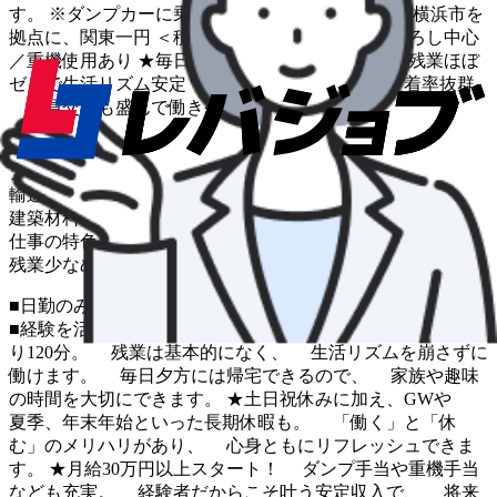
す。 ※ダンプカーに乗務 ＜配送エリア＞ 神奈川県横浜市を
拠点に、関東一円 ＜積み降ろし方法＞ ダンプ荷下ろし中心
／重機使用あり ★毎日自宅に帰れる中距離配送 残業ほぼ
ゼロで生活リズム安定 ★アットホームな社風で定着率抜群
社員交流も盛んで働きやすさ◎
車種
ダンプ
輸送品目
建築材料
仕事の特色
残業少なめ
中距離
手積み手降ろしなし
■日勤のみで残業ほぼナシ！ ■年間休日130日で私生活充実！
■経験を活かして安定収入GET！ ★日勤のみで休憩はしっか
り120分。 残業は基本的になく、 生活リズムを崩さずに
働けます。 毎日夕方には帰宅できるので、 家族や趣味
の時間を大切にできます。 ★土日祝休みに加え、GWや
夏季、年末年始といった長期休暇も。 「働く」と「休
む」のメリハリがあり、 心身ともにリフレッシュできま
す。 ★月給30万円以上スタート！ ダンプ手当や重機手当
なども充実。 経験者だからこそ叶う安定収入で、 将来