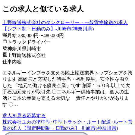
この求人と似ている求人
上野輸送株式会社のタンクローリー・一般貨物輸送の求人
【シフト制・日勤のみ】-川崎市(神奈川県)
月給 280,000円〜480,000円
トラックドライバー
神奈川県川崎市
上野輸送株式会社
仕事内容
エネルギーインフラを支える陸上輸送業界トップシェアを誇
ります 高給与と充実した諸手当・福利厚生、安全性を両立
した 「地元で働ける優良企業」です 創業１５０年以上で大
手石油元売りが取引先 〇エネルギー供給事業は、個人の生
活と日本の産業を支える大切な 責任とやりがいがありま
す 〇…
求人を見る
応募する
株式会社ユカの準中型･中型トラック・ルート配送･ルート営
業の求人【固定時間制・日勤のみ】-川崎市(神奈川県)