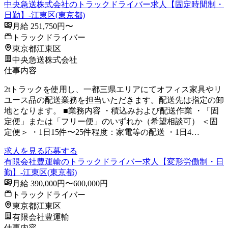
中央急送株式会社のトラックドライバー求人【固定時間制・
日勤】-江東区(東京都)
月給 251,750円〜
トラックドライバー
東京都江東区
中央急送株式会社
仕事内容
2tトラックを使用し、一都三県エリアにてオフィス家具やリ
ユース品の配送業務を担当いただきます。配送先は指定の卸
地となります。 ■業務内容 ・積込みおよび配送作業 ・「固
定便」または「フリー便」のいずれか（希望相談可） ＜固
定便＞ ・1日15件〜25件程度：家電等の配送 ・1日4…
求人を見る
応募する
有限会社豊運輸のトラックドライバー求人【変形労働制・日
勤】-江東区(東京都)
月給 390,000円〜600,000円
トラックドライバー
東京都江東区
有限会社豊運輸
仕事内容