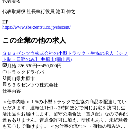
代表者名
代表取締役 社長執行役員 池田 伸之
HP
https://www.sbs-zentsu.co.jp/sbszent/
この企業の他の求人
ＳＢＳゼンツウ株式会社の小型トラック・生協の求人【シフ
ト制・日勤のみ】-井原市(岡山県)
月給 226,530円〜450,000円
トラックドライバー
岡山県井原市
ＳＢＳゼンツウ株式会社
仕事内容
＜仕事内容＞ 1.5tの小型トラックで生協の商品を配達してい
ただきます。運転は1日1～2時間ほどで同じお宅を訪問し生
活用品をお届けします。留守の場合は「置き配」なので再配
達もありません。普通免許可に加え、研修もあり、未経験者
も安心して働けます。 ＜お仕事の流れ＞ ・荷物の積み込…