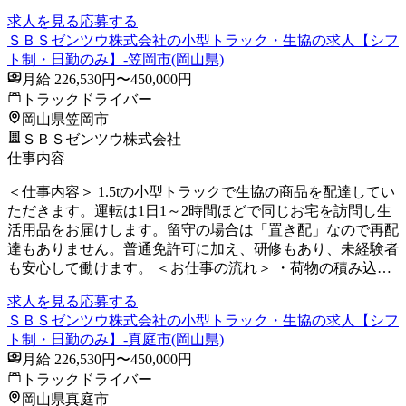
求人を見る
応募する
ＳＢＳゼンツウ株式会社の小型トラック・生協の求人【シフ
ト制・日勤のみ】-笠岡市(岡山県)
月給 226,530円〜450,000円
トラックドライバー
岡山県笠岡市
ＳＢＳゼンツウ株式会社
仕事内容
＜仕事内容＞ 1.5tの小型トラックで生協の商品を配達してい
ただきます。運転は1日1～2時間ほどで同じお宅を訪問し生
活用品をお届けします。留守の場合は「置き配」なので再配
達もありません。普通免許可に加え、研修もあり、未経験者
も安心して働けます。 ＜お仕事の流れ＞ ・荷物の積み込…
求人を見る
応募する
ＳＢＳゼンツウ株式会社の小型トラック・生協の求人【シフ
ト制・日勤のみ】-真庭市(岡山県)
月給 226,530円〜450,000円
トラックドライバー
岡山県真庭市