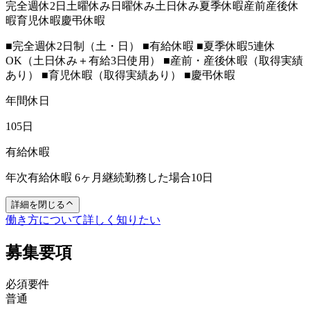
完全週休2日
土曜休み
日曜休み
土日休み
夏季休暇
産前産後休
暇
育児休暇
慶弔休暇
■完全週休2日制（土・日） ■有給休暇 ■夏季休暇5連休
OK（土日休み＋有給3日使用） ■産前・産後休暇（取得実績
あり） ■育児休暇（取得実績あり） ■慶弔休暇
年間休日
105日
有給休暇
年次有給休暇 6ヶ月継続勤務した場合10日
詳細を閉じる
働き方について詳しく知りたい
募集要項
必須要件
普通