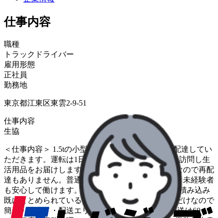
仕事内容
職種
トラックドライバー
雇用形態
正社員
勤務地
東京都江東区東雲2-9-51
仕事内容
生協
＜仕事内容＞ 1.5tの小型トラックで生協の商品を配達してい
ただきます。運転は1日1～2時間ほどで同じお宅を訪問し生
活用品をお届けします。留守の場合は「置き配」なので再配
達もありません。普通免許可に加え、研修もあり、未経験者
も安心して働けます。 ＜お仕事の流れ＞ ・荷物の積み込み
既にまとめられている荷物をトラックに積み込むだけなので
簡単・配達・・配送エリア&ルート固定、1日の配送は60～