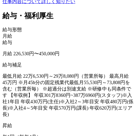
仕事内容について詳しく知りたい
給与・福利厚生
給与形態
月給
給与
月給 226,530円〜450,000円
給与補足
最低月給 22万6,530円～29万8,080円（営業所毎） 最高月給
45万円 ※月45h分の固定残業代最低月55,530円～73,808円を
含む（営業所毎） ※超過分は別途支給 ※研修中も同条件で
す 【年収例】 年収301万8360円~387万6960円(スタッフ)※入
社1年目 年収430万円(主任)※入社2～3年目安 年収480万円(係
長)※入社4～5年目安 年収570万円(課長) 年収620万円(エリア
長)
昇給