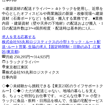
＜建築資材の配送ドライバー＞ 4tトラックを使用し、近県を
中心としたオフィスビルや商業施設の新築・改修現場へ建築
資材（石膏ボードなど）を配送・搬入する業務です。 ■業務
内容 ・建築資材（壁や天井の下地材）の配送および搬入 ・1
日の配送件数は3〜4箇所程度 ・配送時は基本的に1人…
求人を見る
応募する
株式会社NS丸和ロジスティクスの小型トラック・ルート配
送･ルート営業, 生協の求人【固定時間制・日勤のみ】-江東
区(東京都)
月給 250,295円〜314,925円
トラックドライバー
東京都江東区
株式会社NS丸和ロジスティクス
仕事内容
◇◆◇未経験から挑戦できる【東京23区のライフサポートク
ルー】◇◆◇ ただの配送じゃない。地域の暮らしを支え
る、ちょっと特別なお仕事です。 ≪どんな仕事？≫ 小型ト
ラックに食品・飲料・日用品を積んで、生協の宅配サービス