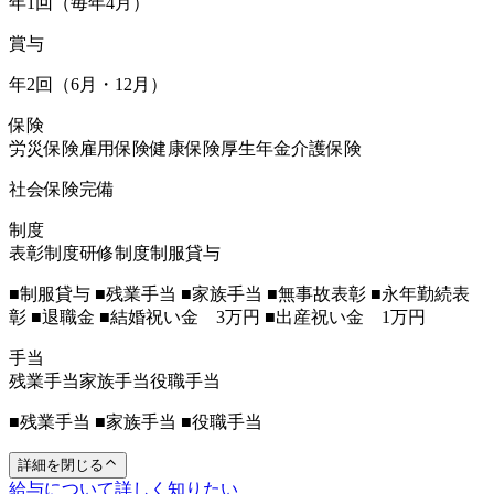
年1回（毎年4月）
賞与
年2回（6月・12月）
保険
労災保険
雇用保険
健康保険
厚生年金
介護保険
社会保険完備
制度
表彰制度
研修制度
制服貸与
■制服貸与 ■残業手当 ■家族手当 ■無事故表彰 ■永年勤続表
彰 ■退職金 ■結婚祝い金 3万円 ■出産祝い金 1万円
手当
残業手当
家族手当
役職手当
■残業手当 ■家族手当 ■役職手当
詳細を閉じる
給与について詳しく知りたい