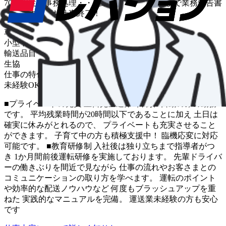
70件程度・事務処理・・配送は基本的に夕方まで業務報告書
を作成すればお仕事終了！
車種
小型トラック
輸送品目
生協
仕事の特色
未経験OK
中距離
■プライベートの充実 土日完全週休2日制、日勤のみの勤務
です。 平均残業時間が20時間以下であることに加え 土日は
確実に休みがとれるので、 プライベートも充実させること
ができます。 子育て中の方も積極支援中！ 臨機応変に対応
可能です。 ■教育研修制 入社後は独り立ちまで指導者がつ
き 1か月間前後運転研修を実施しております。 先輩ドライバ
ーの働きぶりを間近で見ながら 仕事の流れやお客さまとの
コミュニケーションの取り方を学べます。 運転のポイント
や効率的な配送ノウハウなど 何度もブラッシュアップを重
ねた 実践的なマニュアルを完備。 運送業未経験の方も安心
です