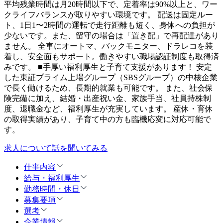
平均残業時間は月20時間以下で、定着率は90%以上と、ワー
クライフバランスが取りやすい環境です。 配送は固定ルー
ト、1日1〜2時間の運転で走行距離も短く、身体への負担が
少ないです。また、留守の場合は「置き配」で再配達があり
ません。 全車にオートマ、バックモニター、ドラレコを装
着し、安全面もサポート。働きやすい職場認証制度も取得済
みです。 ■手厚い福利厚生と子育て支援があります！ 安定
した東証プライム上場グループ（SBSグループ）の中核企業
で長く働けるため、長期的就業も可能です。 また、社会保
険完備に加え、結婚・出産祝い金、家族手当、社員持株制
度、退職金など、福利厚生が充実しています。 産休・育休
の取得実績があり、子育て中の方も臨機応変に対応可能で
す。
求人について話を聞いてみる
仕事内容
給与・福利厚生
勤務時間・休日
募集要項
選考
企業情報