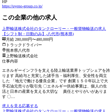
HP
https://uyeno-group.co.jp/
この企業の他の求人
上野輸送株式会社のタンクローリー・一般貨物輸送の求人
【シフト制・日勤のみ】-八代市(熊本県)
月給 280,000円〜480,000円
トラックドライバー
熊本県八代市
上野輸送株式会社
仕事内容
エネルギーインフラを支える陸上輸送業界トップシェアを誇
ります 高給与と充実した諸手当・福利厚生、安全性を両立
した 「地元で働ける優良企業」です 創業１５０年以上で大
手石油元売りが取引先 〇エネルギー供給事業は、個人の生
活と日本の産業を支える大切な 責任とやりがいがありま
す 〇…
求人を見る
応募する
上野輸送株式会社のタンクローリー・一般貨物輸送の求人