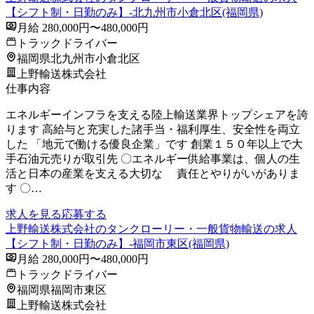
【シフト制・日勤のみ】-北九州市小倉北区(福岡県)
月給 280,000円〜480,000円
トラックドライバー
福岡県北九州市小倉北区
上野輸送株式会社
仕事内容
エネルギーインフラを支える陸上輸送業界トップシェアを誇
ります 高給与と充実した諸手当・福利厚生、安全性を両立
した 「地元で働ける優良企業」です 創業１５０年以上で大
手石油元売りが取引先 〇エネルギー供給事業は、個人の生
活と日本の産業を支える大切な 責任とやりがいがありま
す 〇…
求人を見る
応募する
上野輸送株式会社のタンクローリー・一般貨物輸送の求人
【シフト制・日勤のみ】-福岡市東区(福岡県)
月給 280,000円〜480,000円
トラックドライバー
福岡県福岡市東区
上野輸送株式会社