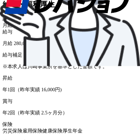
給与・福利厚生
給与形態
月給
給与
月給 280,000円〜480,000円
給与補足
※本求人は川崎事業所を基準とした金額です。
昇給
年1回（昨年実績 16,000円)
賞与
年2回（昨年実績 2.5ヶ月分）
保険
労災保険
雇用保険
健康保険
厚生年金