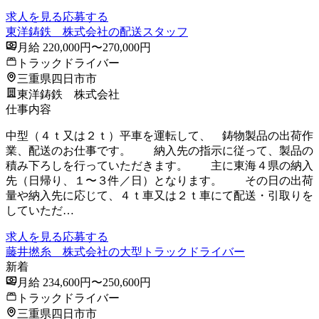
求人を見る
応募する
東洋鋳鉄 株式会社の配送スタッフ
月給 220,000円〜270,000円
トラックドライバー
三重県四日市市
東洋鋳鉄 株式会社
仕事内容
中型（４ｔ又は２ｔ）平車を運転して、 鋳物製品の出荷作
業、配送のお仕事です。 納入先の指示に従って、製品の
積み下ろしを行っていただきます。 主に東海４県の納入
先（日帰り、１〜３件／日）となります。 その日の出荷
量や納入先に応じて、４ｔ車又は２ｔ車にて配送・引取りを
していただ…
求人を見る
応募する
藤井撚糸 株式会社の大型トラックドライバー
新着
月給 234,600円〜250,600円
トラックドライバー
三重県四日市市