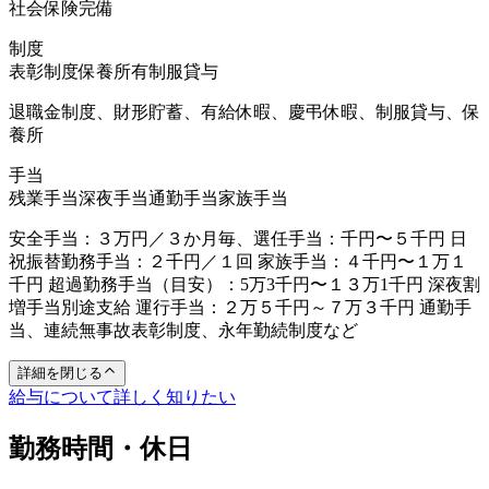
社会保険完備
制度
表彰制度
保養所有
制服貸与
退職金制度、財形貯蓄、有給休暇、慶弔休暇、制服貸与、保
養所
手当
残業手当
深夜手当
通勤手当
家族手当
安全手当：３万円／３か月毎、選任手当：千円〜５千円 日
祝振替勤務手当：２千円／１回 家族手当：４千円〜１万１
千円 超過勤務手当（目安）：5万3千円〜１３万1千円 深夜割
増手当別途支給 運行手当：２万５千円～７万３千円 通勤手
当、連続無事故表彰制度、永年勤続制度など
詳細を閉じる
給与について詳しく知りたい
勤務時間・休日