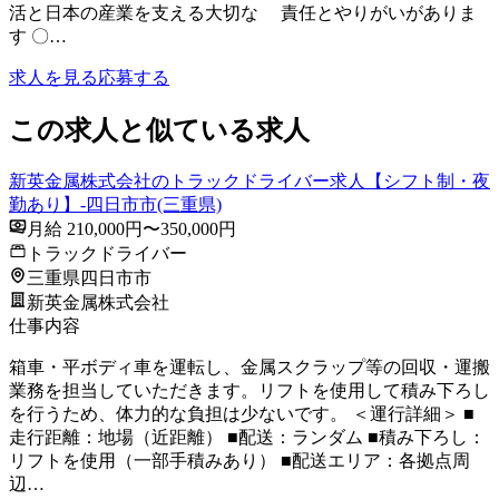
活と日本の産業を支える大切な 責任とやりがいがありま
す 〇…
求人を見る
応募する
この求人と似ている求人
新英金属株式会社のトラックドライバー求人【シフト制・夜
勤あり】-四日市市(三重県)
月給 210,000円〜350,000円
トラックドライバー
三重県四日市市
新英金属株式会社
仕事内容
箱車・平ボディ車を運転し、金属スクラップ等の回収・運搬
業務を担当していただきます。リフトを使用して積み下ろし
を行うため、体力的な負担は少ないです。 ＜運行詳細＞ ■
走行距離：地場（近距離） ■配送：ランダム ■積み下ろし：
リフトを使用（一部手積みあり） ■配送エリア：各拠点周
辺…