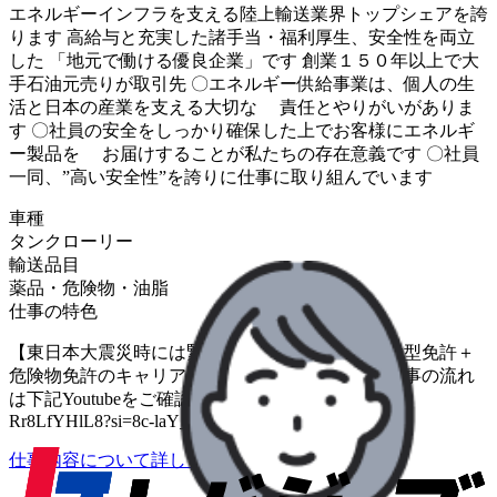
エネルギーインフラを支える陸上輸送業界トップシェアを誇
ります 高給与と充実した諸手当・福利厚生、安全性を両立
した 「地元で働ける優良企業」です 創業１５０年以上で大
手石油元売りが取引先 〇エネルギー供給事業は、個人の生
活と日本の産業を支える大切な 責任とやりがいがありま
す 〇社員の安全をしっかり確保した上でお客様にエネルギ
ー製品を お届けすることが私たちの存在意義です 〇社員
一同、”高い安全性”を誇りに仕事に取り組んでいます
車種
タンクローリー
輸送品目
薬品・危険物・油脂
仕事の特色
【東日本大震災時には緊急石油輸送で貢献】 ・大型免許＋
危険物免許のキャリアを活かせます。 ・一日の仕事の流れ
は下記Youtubeをご確認ください。 https://youtu.be/-
Rr8LfYHlL8?si=8c-laY_UzUM2BrAj
仕事内容について詳しく知りたい