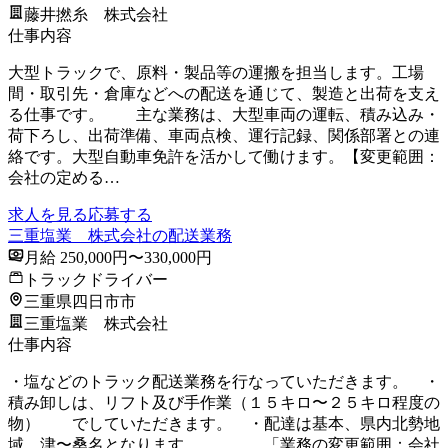
藤井撚糸 株式会社
仕事内容
大型トラックで、原料・製品等の運搬を担当します。工場
間・取引先・倉庫などへの配送を通じて、製造と出荷を支え
る仕事です。 主な業務は、大型車両の運転、積み込み・
荷下ろし、出荷準備、車両点検、運行記録、関係部署との連
絡です。大型自動車免許を活かして働けます。【変更範囲：
会社の定める…
求人を見る
応募する
三重塩業 株式会社の配送業務
月給 250,000円〜330,000円
トラックドライバー
三重県四日市市
三重塩業 株式会社
仕事内容
・塩などのトラック配送業務を行なっていただきます。 ・
積み卸しは、リフト及び手作業（１５キロ〜２５キロ程度の
物） でしていただきます。 ・配達は基本、県内北勢地
域 津〜桑名となります。 「業務の変更範囲：会社