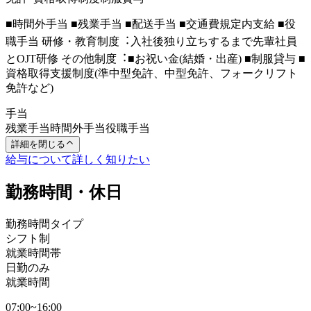
■時間外⼿当 ■残業⼿当 ■配送⼿当 ■交通費規定内⽀給 ■役
職⼿当 研修・教育制度︓⼊社後独り⽴ちするまで先輩社員
とOJT研修 その他制度︓■お祝い⾦(結婚・出産) ■制服貸与 ■
資格取得⽀援制度(準中型免許、中型免許、フォークリフト
免許など)
手当
残業手当
時間外手当
役職手当
詳細を閉じる
給与について詳しく知りたい
勤務時間・休日
勤務時間タイプ
シフト制
就業時間帯
日勤のみ
就業時間
07:00~16:00