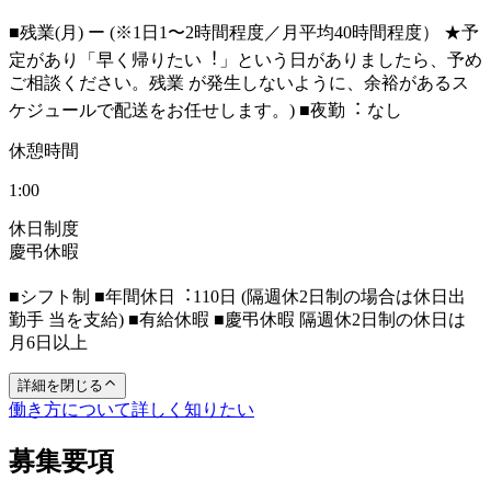
■残業(⽉) ー (※1⽇1〜2時間程度／⽉平均40時間程度） ★予
定があり「早く帰りたい︕」という⽇がありましたら、予め
ご相談ください。残業 が発⽣しないように、余裕があるス
ケジュールで配送をお任せします。) ■夜勤︓ なし
休憩時間
1:00
休日制度
慶弔休暇
■シフト制 ■年間休⽇︓110⽇ (隔週休2⽇制の場合は休⽇出
勤⼿ 当を⽀給) ■有給休暇 ■慶弔休暇 隔週休2⽇制の休⽇は
⽉6⽇以上
詳細を閉じる
働き方について詳しく知りたい
募集要項