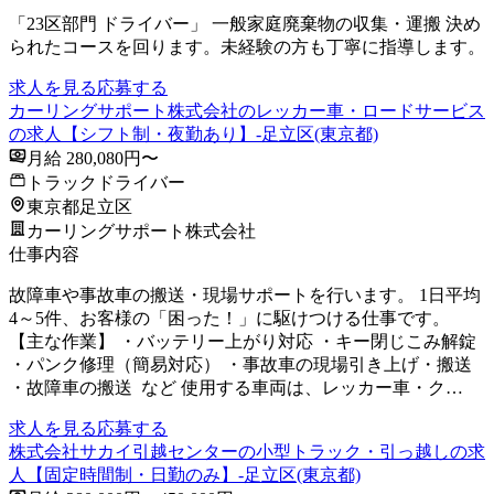
「23区部門 ドライバー」 一般家庭廃棄物の収集・運搬 決め
られたコースを回ります。未経験の方も丁寧に指導します。
求人を見る
応募する
カーリングサポート株式会社のレッカー車・ロードサービス
の求人【シフト制・夜勤あり】-足立区(東京都)
月給 280,080円〜
トラックドライバー
東京都足立区
カーリングサポート株式会社
仕事内容
故障車や事故車の搬送・現場サポートを行います。 1日平均
4～5件、お客様の「困った！」に駆けつける仕事です。
【主な作業】 ・バッテリー上がり対応 ・キー閉じこみ解錠
・パンク修理（簡易対応） ・事故車の現場引き上げ・搬送
・故障車の搬送 など 使用する車両は、レッカー車・ク…
求人を見る
応募する
株式会社サカイ引越センターの小型トラック・引っ越しの求
人【固定時間制・日勤のみ】-足立区(東京都)