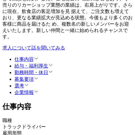
売りのリカーショップ業態の業績は、右肩上がりです。さら
に現在、飲⾷店の客⾜増加を⾒ 据えて、ご注⽂数も増えて
おり、更なる業績拡⼤が⾒込める状態。今後もより多くのお
客様に商品を届けるた め、複数名の新しいメンバーをお迎
えいたします。新しい仲間と⼀緒に始められるチャンスで
す。
求人について話を聞いてみる
仕事内容
給与・福利厚生
勤務時間・休日
募集要項
選考
企業情報
仕事内容
職種
トラックドライバー
雇用形態