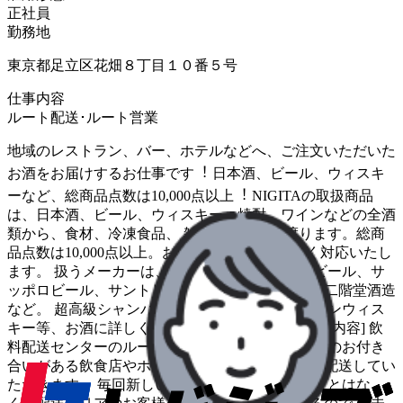
正社員
勤務地
東京都足立区花畑８丁目１０番５号
仕事内容
ルート配送･ルート営業
地域のレストラン、バー、ホテルなどへ、ご注⽂いただいた
お酒をお届けするお仕事です︕ ⽇本酒、ビール、ウィスキ
ーなど、総商品点数は10,000点以上︕ NIGITAの取扱商品
は、⽇本酒、ビール、ウィスキー、焼酎、ワインなどの全酒
類から、⾷材、冷凍⾷品、 雑貨まで多岐に渡ります。総商
品点数は10,000点以上。お客様のご要望に幅広く対応いたし
ます。 扱うメーカーは、アサヒビール、キリンビール、サ
ッポロビール、サントリービール、三国ワイン、⼆階堂酒造
など。 超⾼級シャンパンや、マニアックなバーボンウィス
キー等、お酒に詳しくなることができます◎ [仕事内容] 飲
料配送センターのルート配送のお仕事です。 ⻑年のお付き
合いがある飲⾷店やホテルなどのお客様にお酒を配送してい
ただきます。 毎回新しい配達先に届けるということはな