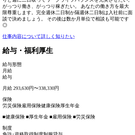
がっつり働き、がっつり稼ぎたい。 あなたの働き⽅を最⼤
限尊重します。完全週休⼆⽇制か隔週休⼆⽇制は⼊社前に⾯
談で決めましょう。 その後は数か⽉単位で相談も可能です
◎
仕事内容について詳しく知りたい
給与・福利厚生
給与形態
月給
給与
月給 293,630円〜338,330円
保険
労災保険
雇用保険
健康保険
厚生年金
■健康保険 ■厚⽣年⾦ ■雇⽤保険 ■労災保険
制度
免許･資格取得制度
制服貸与