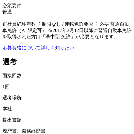
必須要件
普通
正社員経験年数︓ 制限なし / 運転免許要否︓ 必要 普通⾃動
⾞免許（AT限定可） ※2017年3⽉12⽇以降に普通⾃動⾞免許
を取得された⽅は「準中型 免許」が必要となります。
応募資格について詳しく知りたい
選考
面接回数
1回
選考場所
本社
提出書類
履歴書、職務経歴書