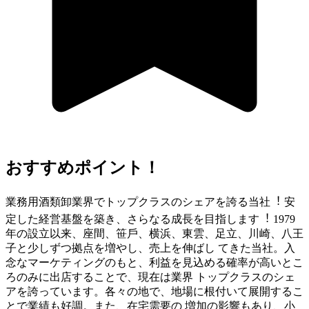
おすすめポイント！
業務⽤酒類卸業界でトップクラスのシェアを誇る当社︕ 安
定した経営基盤を築き、さらなる成⻑を⽬指します︕ 1979
年の設⽴以来、座間、笹⼾、横浜、東雲、⾜⽴、川崎、⼋王
⼦と少しずつ拠点を増やし、売上を伸ばし てきた当社。⼊
念なマーケティングのもと、利益を⾒込める確率が⾼いとこ
ろのみに出店することで、現在は業界 トップクラスのシェ
アを誇っています。各々の地で、地場に根付いて展開するこ
とで業績も好調。また、在宅需要の 増加の影響もあり、⼩