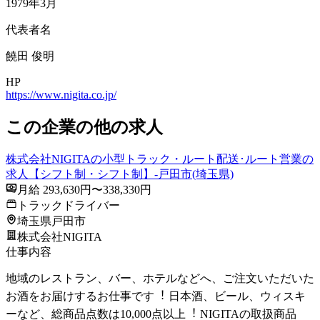
1979年3月
代表者名
饒⽥ 俊明
HP
https://www.nigita.co.jp/
この企業の他の求人
株式会社NIGITAの小型トラック・ルート配送･ルート営業の
求人【シフト制・シフト制】-戸田市(埼玉県)
月給 293,630円〜338,330円
トラックドライバー
埼玉県戸田市
株式会社NIGITA
仕事内容
地域のレストラン、バー、ホテルなどへ、ご注⽂いただいた
お酒をお届けするお仕事です︕ ⽇本酒、ビール、ウィスキ
ーなど、総商品点数は10,000点以上︕ NIGITAの取扱商品