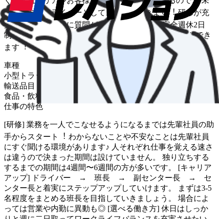
く、配送エリアやお客様も基本的に決まっているので、 未
経験の⽅もドライバーとしてスタートできます︕ 研修が充
実しており、気軽に質問ができる環境です︕ 完全週休2⽇
制、隔週休2⽇制でライフスタイルに合わせた働き⽅ができ
ます︕
車種
小型トラック
輸送品目
食品・飲料・菓子
仕事の特色
[研修] 業務を⼀⼈でこなせるようになるまでは先輩社員の助
⼿からスタート︕ わからないことや不安なことは先輩社員
にすぐ聞ける環境があります♪ ⼈それぞれ仕事を覚える速さ
は違うので決まった期間は設けていません。 独り⽴ちする
するまでの期間は4週間〜6週間の⽅が多いです。 [キャリア
アップ] ドライバー → 班⻑ → 副センター⻑ → セ
ンター⻑と着実にステップアップしていけます。 まずは3-5
名程度をまとめる班⻑を⽬指していきましょう。 場合によ
っては営業や内勤に異動も◎ [選べる働き⽅] 休⽇はしっか
りと週に⼆⽇取ってワークライフバランスを充実させたい。