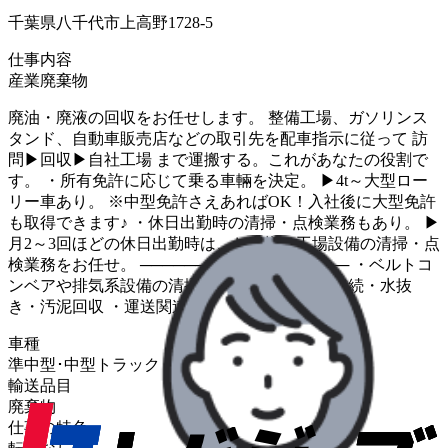
千葉県八千代市上高野1728-5
仕事内容
産業廃棄物
廃油・廃液の回収をお任せします。 整備工場、ガソリンス
タンド、自動車販売店などの取引先を配車指示に従って 訪
問▶回収▶自社工場 まで運搬する。これがあなたの役割で
す。 ・所有免許に応じて乗る車輛を決定。 ▶4t～大型ロー
リー車あり。 ※中型免許さえあればOK！入社後に大型免許
も取得できます♪ ・休日出勤時の清掃・点検業務もあり。 ▶
月2～3回ほどの休日出勤時は、お客様の工場設備の清掃・点
検業務をお任せ。 ─────────────────── ・ベルトコ
ンベアや排気系設備の清掃 ・分離槽のホース接続・水抜
き・汚泥回収 ・運送関連設備の清掃…など。
車種
準中型･中型トラック
輸送品目
廃棄物
仕事の特色