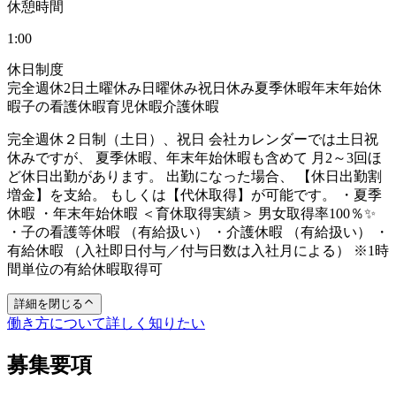
休憩時間
1:00
休日制度
完全週休2日
土曜休み
日曜休み
祝日休み
夏季休暇
年末年始休
暇
子の看護休暇
育児休暇
介護休暇
完全週休２日制（土日）、祝日 会社カレンダーでは土日祝
休みですが、 夏季休暇、年末年始休暇も含めて 月2～3回ほ
ど休日出勤があります。 出勤になった場合、 【休日出勤割
増金】を支給。 もしくは【代休取得】が可能です。 ・夏季
休暇 ・年末年始休暇 ＜育休取得実績＞ 男女取得率100％✨
・子の看護等休暇 （有給扱い） ・介護休暇 （有給扱い） ・
有給休暇 （入社即日付与／付与日数は入社月による） ※1時
間単位の有給休暇取得可
詳細を閉じる
働き方について詳しく知りたい
募集要項