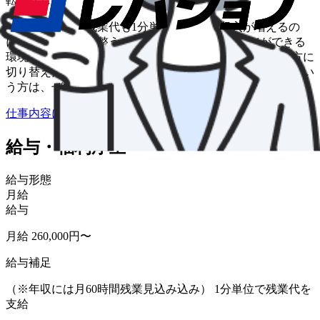
転勤なし
夜勤一切無し、残業代も1分単位で支給。 収入が増えるの
に、生活リズムも整う―― そんな｢いいとこどり｣ができる
環境！ ｢夜勤ばかりの生活を変えたい｣ ｢週末休みの働き方に
切り替えたい｣ ｢2024年問題で稼げなくなって困ってる｣ とい
う方は、ぜひ最後までご覧ください。
仕事内容について詳しく知りたい
給与・福利厚生
給与形態
月給
給与
月給 260,000円〜
給与補足
（※年収には月60時間残業見込み込み） 1分単位で残業代を
支給