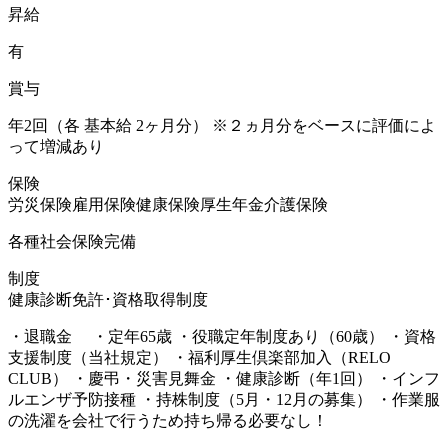
昇給
有
賞与
年2回（各 基本給 2ヶ月分） ※２ヵ月分をベースに評価によ
って増減あり
保険
労災保険
雇用保険
健康保険
厚生年金
介護保険
各種社会保険完備
制度
健康診断
免許･資格取得制度
・退職金 ・定年65歳 ・役職定年制度あり（60歳） ・資格
支援制度（当社規定） ・福利厚生倶楽部加入（RELO
CLUB） ・慶弔・災害見舞金 ・健康診断（年1回） ・インフ
ルエンザ予防接種 ・持株制度（5月・12月の募集） ・作業服
の洗濯を会社で行うため持ち帰る必要なし！