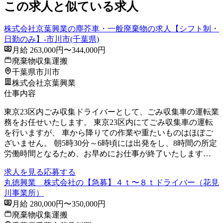
この求人と似ている求人
株式会社京葉興業の塵芥車・一般廃棄物の求人【シフト制・
日勤のみ】-市川市(千葉県)
月給 263,000円〜344,000円
廃棄物収集運搬
千葉県市川市
株式会社京葉興業
仕事内容
東京23区内ごみ収集ドライバーとして、ごみ収集車の運転業
務をお任せいたします。 東京23区内にてごみ収集車の運転
を行いますが、 車から降りての作業や重たいものはほぼご
ざいません。 朝5時30分～6時頃には出発をし、8時間の所定
労働時間となるため、お早めにお仕事が終了いたします…
求人を見る
応募する
丸徳興業 株式会社の【急募】４ｔ〜８ｔドライバー（花見
川事業所）
月給 280,000円〜350,000円
廃棄物収集運搬