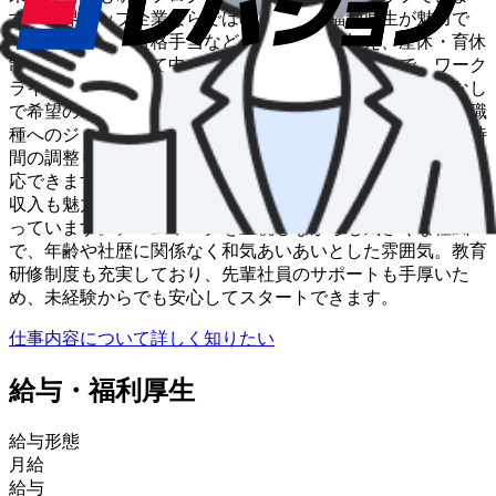
す。業界トップ企業ならではの充実した福利厚生が魅力で
す。家族手当や資格手当などの各種手当に加え、産休・育休
制度も完備。子育て中のドライバーも多数活躍中で、ワーク
ライフバランスを重視した働き方が実現できます。転勤なし
で希望のエリアで長く働き続けられ、事務職や営業など別職
種へのジョブチェンジも可能。家庭の事情に合わせて勤務時
間の調整もできるため、ライフステージの変化にも柔軟に対
応できます。月給28万円～45万円+賞与年3回と、安定した
収入も魅力。未経験でも安心してキャリアを築ける環境が整
っています。チームワークを重視しながらも気さくな社風
で、年齢や社歴に関係なく和気あいあいとした雰囲気。教育
研修制度も充実しており、先輩社員のサポートも手厚いた
め、未経験からでも安心してスタートできます。
仕事内容について詳しく知りたい
給与・福利厚生
給与形態
月給
給与