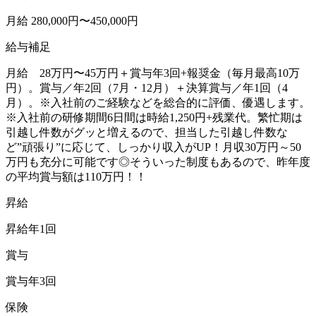
月給 280,000円〜450,000円
給与補足
月給 28万円〜45万円＋賞与年3回+報奨金（毎月最高10万
円）。賞与／年2回（7月・12月）＋決算賞与／年1回（4
月）。※入社前のご経験などを総合的に評価、優遇します。
※入社前の研修期間6日間は時給1,250円+残業代。繁忙期は
引越し件数がグッと増えるので、担当した引越し件数な
ど”頑張り”に応じて、しっかり収入がUP！月収30万円～50
万円も充分に可能です◎そういった制度もあるので、昨年度
の平均賞与額は110万円！！
昇給
昇給年1回
賞与
賞与年3回
保険