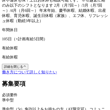
休や連休もok！土日お休みも相談可能です。 ※引越繁忙期
のみ以下のシフトとなります 2月（月7回～）/3月（月7回
～）/4月（月6回～） 年末年始、慶弔休暇、結婚休暇、出産
休暇、育児休暇、誕生日休暇（家族）、エフ休、リフレッシ
ュ休暇（勤続3年以上）
年間休日
105日（+計画有給5日間）
有給休暇
有給休暇
詳細を閉じる
働き方について詳しく知りたい
募集要項
必須要件
準中型
準中型（5t）免許以上をお持ちの方（AT限定可） コミュニ