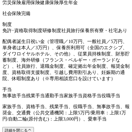
労災保険
雇用保険
健康保険
厚生年金
社会保険完備
制度
免許･資格取得制度
研修制度
社員旅行
保養所有
寮・社宅あり
配偶者誕生日祝い金（管理職／10万円、一般社員／5万円、
単身者は本人／3万円）、保養所利用可（全国のエクシブ、
ダイワロイヤルホテル、その他）、従業員持株制度、財形貯
蓄制度、海外研修（フランス・ベルギー・ポーランドな
ど）、社員旅行、退職金制度、確定拠出年金制度、報奨金制
度、資格取得支援制度、引越し費用割引あり、妊娠期の通
院、休暇制度あり（※専用相談窓口を設けています）
手当
無事故手当
残業手当
通勤手当
家族手当
資格手当
役職手当
家族手当、資格手当、残業手当、役職手当、無事故手当、報
奨金、交通費（公共交通機関：上限5万円/乗用車：上限1万
円/自動二輪(原付含む)：上限3,000円）、愛車手当
詳細を閉じる