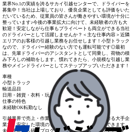
業界No.1の実績を誇るサカイ引越センターで、ドライバーを
募集中！当社は上場しており、優良企業としても評価をいた
だいているため、従業員の皆さんが働きやすい環境が十分に
整っています♪今後の事業拡大に向けて、未経験者の方も大
歓迎！安定しながら仕事もプライベートも両立ができる当社
のドライバーとして活躍しませんか？＜主な仕事内容＞近隣
エリアのお客様の引越し業務をお任せします！小型トラック
なので、ドライバー経験のない方でも運転可能です◎最初
は、先輩ドライバーのアシスタントとして同乗し、荷物の積
み下ろしの補助をします。慣れてきたら、小規模な引越し業
務やメインドライバーとしてステップアップいただきます！
車種
小型トラック
輸送品目
日用・雑貨・衣料・玩具
住居設備・家電・家具
仕事の特色
未経験OK
転勤なし
引越業界で売上・作業件数ともに12年連続No.1を誇る大手企
業で、安定した環境のもとドライバーとして活躍できます。
未経験者でも研修プログラムで着実にスキルアップできま