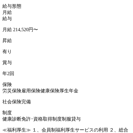
給与形態
月給
給与
月給 214,520円〜
昇給
有り
賞与
年2回
保険
労災保険
雇用保険
健康保険
厚生年金
社会保険完備
制度
健康診断
免許･資格取得制度
制服貸与
≪福利厚生≫ １、会員制福利厚生サービスの利用 ２、総合