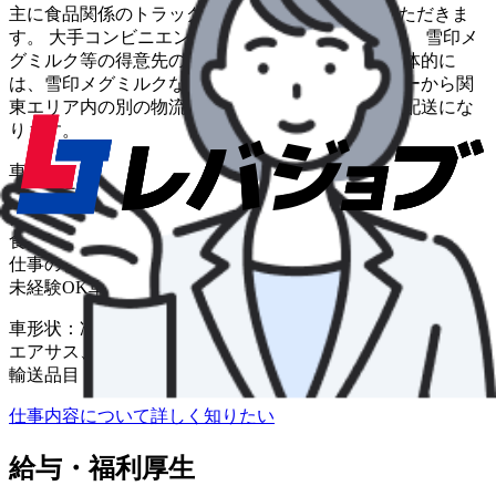
主に食品関係のトラック輸配送業務を担当していただきま
す。 大手コンビニエンスストアの共配センターや、 雪印メ
グミルク等の得意先の輸配送業務を行います。 具体的に
は、雪印メグミルクなどの製造工場や 物流センターから関
東エリア内の別の物流センターや 取引先までの輸配送にな
ります。
車種
大型トラック
輸送品目
食品・飲料・菓子
仕事の特色
未経験OK
車通勤OK
車形状：冷凍車、冷蔵車 特有：ジョロダー・ジョルダー、
エアサス、バックアイモニター装備、ドライブレコーダー
輸送品目：食品、空容器、冷凍品 飲料
仕事内容について詳しく知りたい
給与・福利厚生