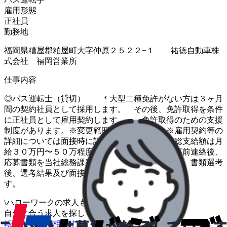
雇用形態
正社員
勤務地
福岡県糟屋郡粕屋町大字仲原２５２２−１ 祐徳自動車株
式会社 福岡営業所
仕事内容
◎バス運転士（貸切） ＊大型二種免許がない方は３ヶ月
間の契約社員として採用します。 その後、免許取得を条件
に正社員として雇用契約します。 免許取得のための支援
制度があります。※変更範囲：変更なし ※雇用契約等の
詳細については面接時に説明します。 ※給与総支給額は月
給３０万円〜５０万程度（諸手当含む） ※事前連絡後、
応募書類を当社総務課宛に郵送してください。 書類選考
後、選考結果及び面接日時等を本人様へ連絡しま
す。 「働き方改革関連認定企業」
\
ハローワークの求人も一括管理
自分に合う求人を探してもらう
/
転職について相談する