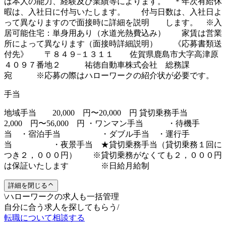
は本人の能力、経験及び業績等によります。 ＊年次有給休
暇は、入社日に付与いたします。 付与日数は、入社日よ
って異なりますので面接時に詳細を説明 します。 ※入
居可能住宅：単身用あり（水道光熱費込み） 家賃は営業
所によって異なります（面接時詳細説明） 《応募書類送
付先》 〒８４９−１３１１ 佐賀県鹿島市大字高津原
４０９７番地２ 祐徳自動車株式会社 総務課
宛 ※応募の際はハローワークの紹介状が必要です。
手当
地域手当 20,000 円〜20,000 円 貸切乗務手当
2,000 円〜56,000 円 ・ワンマン手当 ・待機手
当 ・宿泊手当 ・ダブル手当 ・運行手
当 ・夜景手当 ★貸切乗務手当（貸切乗務１回に
つき２，０００円） ※貸切乗務がなくても２，０００円
は保証いたします ※日給月給制
詳細を閉じる
\
ハローワークの求人も一括管理
自分に合う求人を探してもらう
/
転職について相談する