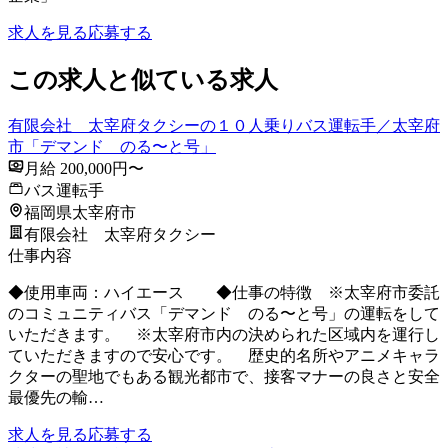
求人を見る
応募する
この求人と似ている求人
有限会社 太宰府タクシーの１０人乗りバス運転手／太宰府
市「デマンド のる〜と号」
月給 200,000円〜
バス運転手
福岡県太宰府市
有限会社 太宰府タクシー
仕事内容
◆使用車両：ハイエース ◆仕事の特徴 ※太宰府市委託
のコミュニティバス「デマンド のる〜と号」の運転をして
いただきます。 ※太宰府市内の決められた区域内を運行し
ていただきますので安心です。 歴史的名所やアニメキャラ
クターの聖地でもある観光都市で、接客マナーの良さと安全
最優先の輸…
求人を見る
応募する