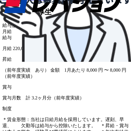
給与・福利厚生
給与形態
月給
給与
月給 220,000円〜274,000円
昇給
（前年度実績 あり） 金額 1月あたり 8,000 円 〜 8,000 円
（前年度実績）
賞与
賞与月数 計 3.2ヶ月分（前年度実績）
制度
＊賃金形態：当社は日給月給を採用しています。遅刻、早
退、 欠勤等は給与から控除いたします。 ＊昇給・賞与