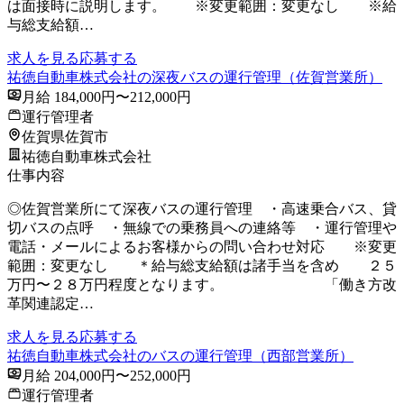
は面接時に説明します。 ※変更範囲：変更なし ※給
与総支給額…
求人を見る
応募する
祐徳自動車株式会社の深夜バスの運行管理（佐賀営業所）
月給 184,000円〜212,000円
運行管理者
佐賀県佐賀市
祐徳自動車株式会社
仕事内容
◎佐賀営業所にて深夜バスの運行管理 ・高速乗合バス、貸
切バスの点呼 ・無線での乗務員への連絡等 ・運行管理や
電話・メールによるお客様からの問い合わせ対応 ※変更
範囲：変更なし ＊給与総支給額は諸手当を含め ２５
万円〜２８万円程度となります。 「働き方改
革関連認定…
求人を見る
応募する
祐徳自動車株式会社のバスの運行管理（西部営業所）
月給 204,000円〜252,000円
運行管理者