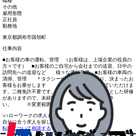
職種
その他
雇用形態
正社員
勤務地
東京都調布市国領町
仕事内容
■お客様の車の運転、管理 （お客様は、上場企業の役員の
方々です） ■お客様のご自宅から会社までの送迎、日中の
訪問先への送迎など 様々な運行業務 ■お客様の車両の
清掃、管理 ＊タクシーやハイヤーと異なり、決まったお
客様をお乗せします ので、安定して働いていただけま
す。二種免許不要です。 ＊入社後にしっかりとした研修
がありますので、未経験の方も ご安心くださ
い。 ※変更範囲：変更なし
\
ハローワークの求人も一括管理
自分に合う求人を探してもらう
/
転職について相談する