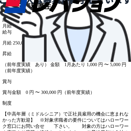
給与・福利厚生
給与形態
月給
給与
月給 250,000円〜280,000円
昇給
（前年度実績 あり） 金額 1月あたり 1,000 円 〜 5,000 円
（前年度実績）
賞与
賞与金額 0 円 〜 300,000 円（前年度実績）
制度
【中高年層（ミドルシニア）で正社員雇用の機会に恵まれな
かった方歓迎】 ※対象求職者の要件についてはハローワー
ク窓口にお問い合せ 下さい。 対象の方はハローワー