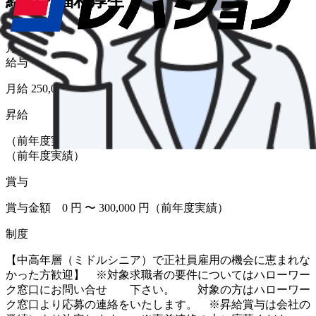
給与・福利厚生
給与形態
月給
給与
月給 250,000円〜280,000円
昇給
（前年度実績 あり） 金額 1月あたり 1,000 円 〜 5,000 円
（前年度実績）
賞与
賞与金額 0 円 〜 300,000 円（前年度実績）
制度
【中高年層（ミドルシニア）で正社員雇用の機会に恵まれな
かった方歓迎】 ※対象求職者の要件についてはハローワー
ク窓口にお問い合せ 下さい。 対象の方はハローワー
ク窓口より応募の連絡をいたします。 ※昇給賞与は会社の