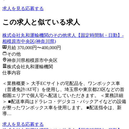
求人を見る
応募する
この求人と似ている求人
株式会社丸和運輸機関のその他求人【固定時間制・日勤】-
相模原市中央区(神奈川県)
月給 370,000円〜400,000円
その他
神奈川県相模原市中央区
株式会社丸和運輸機関
仕事内容
＜業務概要＞ 大手ECサイトの宅配品を、ワンボックス車
（普通免許/AT可）を使用し、埼玉県や東京都23区などの首
都圏エリアで個人宅へ配送していただきます。 ＜業務詳細
＞ ■配送車両はドラレコ・デジタコ・バックアイなどの設備
が整ったワンボックス車を使用します。 ■配送指令は、新
導…
求人を見る
応募する