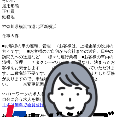
その他
雇用形態
正社員
勤務地
神奈川県横浜市港北区新横浜
仕事内容
■お客様の車の運転、管理 （お客様は、上場企業の役員の
方々です） ■お客様のご自宅から会社までの送迎、日中の
訪問先への送迎など 様々な運行業務 ■お客様の車両の
清掃、管理 ＊タクシーやハイヤーと異なり、決まったお
客様をお乗せします ので、安定して働いていただけま
す。二種免許不要です。 ＊入社後にしっかりとした研修
がありますので、未経験の方も ご安心くださ
い。 ※変更範囲：変更なし
\
ハローワークの求人も一括管理
自分に合う求人を探してもらう
/
まずは無料で会員登録