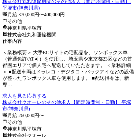
株式会社丸和運輸機関のその他求人【固定時間制・日勤】-
平塚市(神奈川県)
月給 370,000円〜400,000円
その他
神奈川県平塚市
株式会社丸和運輸機関
仕事内容
＜業務概要＞ 大手ECサイトの宅配品を、ワンボックス車
（普通免許/AT可）を使用し、埼玉県や東京都23区などの首
都圏エリアで個人宅へ配送していただきます。 ＜業務詳細
＞ ■配送車両はドラレコ・デジタコ・バックアイなどの設備
が整ったワンボックス車を使用します。 ■配送指令は、新
導…
求人を見る
応募する
株式会社クオーレのその他求人【固定時間制・日勤】-平塚
市(神奈川県)
月給 260,000円〜
その他
神奈川県平塚市
株式会社クオーレ