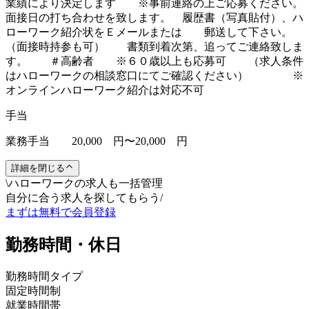
業績により決定します ※事前連絡の上ご応募ください。
面接日の打ち合わせを致します。 履歴書（写真貼付）、ハ
ローワーク紹介状をＥメールまたは 郵送して下さい。
（面接時持参も可） 書類到着次第、追ってご連絡致しま
す。 ＃高齢者 ※６０歳以上も応募可 （求人条件
はハローワークの相談窓口にてご確認ください） ※
オンラインハローワーク紹介は対応不可
手当
業務手当 20,000 円〜20,000 円
詳細を閉じる
\
ハローワークの求人も一括管理
自分に合う求人を探してもらう
/
まずは無料で会員登録
勤務時間・休日
勤務時間タイプ
固定時間制
就業時間帯