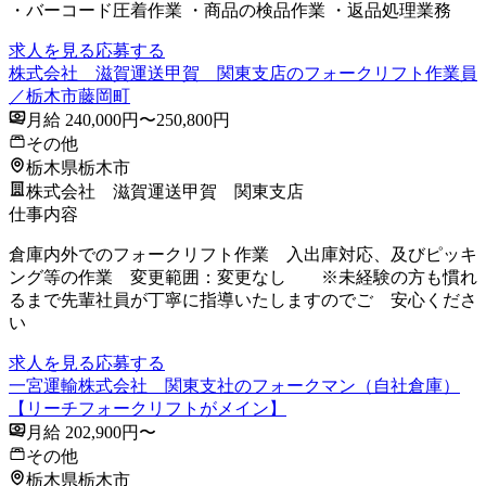
・バーコード圧着作業 ・商品の検品作業 ・返品処理業務
求人を見る
応募する
株式会社 滋賀運送甲賀 関東支店のフォークリフト作業員
／栃木市藤岡町
月給 240,000円〜250,800円
その他
栃木県栃木市
株式会社 滋賀運送甲賀 関東支店
仕事内容
倉庫内外でのフォークリフト作業 入出庫対応、及びピッキ
ング等の作業 変更範囲：変更なし ※未経験の方も慣れ
るまで先輩社員が丁寧に指導いたしますのでご 安心くださ
い
求人を見る
応募する
一宮運輸株式会社 関東支社のフォークマン（自社倉庫）
【リーチフォークリフトがメイン】
月給 202,900円〜
その他
栃木県栃木市