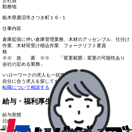
正社員
勤務地
栃木県鹿沼市さつき町１６−１
仕事内容
倉庫拡張に伴い倉庫管理業務、木材のアッセンブル、仕分け
作業、木材荷受け積込作業 フォークリフト要資
※※ 急 募 ※※ 「変更範囲：変更の可能性あり
会社の定める業務」
\
ハローワークの求人も一括管理
自分に合う求人を探してもらう
/
転職について相談する
給与・福利厚生
給与形態
日給
給与