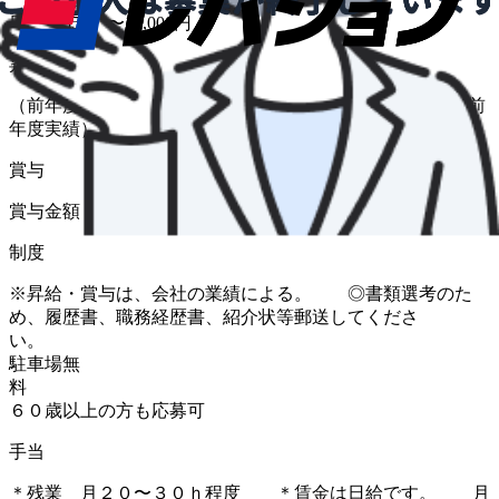
日給 8,550円〜10,000円
昇給
（前年度実績 あり） 金額 1月あたり 0 円 〜 5,000 円（前
年度実績）
賞与
賞与金額 0 円 〜 500,000 円（前年度実績）
制度
※昇給・賞与は、会社の業績による。 ◎書類選考のた
め、履歴書、職務経歴書、紹介状等郵送してくださ
い。 
駐車場無
料
６０歳以上の方も応募可
手当
＊残業 月２０〜３０ｈ程度 ＊賃金は日給です。 月