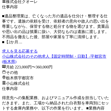
株式会社クオーレ
仕事内容
■遺品整理業は、亡くなった方の遺品を仕分け・整理する仕
事です。遺族の依頼を受け、依頼者の意向や故人の思い出を
尊重しながら、保管する物と処分する物を選びます。貴重品
や思い出の品は慎重に扱い、大切なものは遺族に渡します。
不用品を撤去した後、部屋や家屋を丁寧に清掃します。
■【2か月…
求人を見る
応募する
小山株式会社のその他求人【固定時間制・日勤】-宇都宮市
(栃木県)
月給 223,000円〜360,000円
その他
栃木県宇都宮市
小山株式会社
仕事内容
得意先への集配業務、およびマニュアル作成を担当していた
だきます。また、工場から納品された白衣類を車両別にセッ
トする倉庫内業務や、以下の作業を行います。 ■業務内容