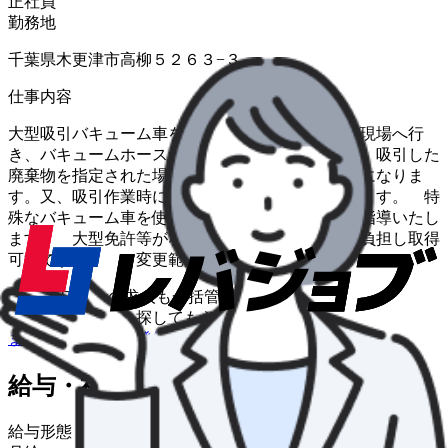
正社員
勤務地
千葉県木更津市高柳５２６３−３
仕事内容
大型吸引バキューム車を使用し、各工場等の作業現場へ行
き、バキュームホースセット後吸引作業を行う。 吸引した
廃棄物を指定された場所へ運搬していただく業務になりま
す。又、吸引作業時に手元作業が伴う場合もあります。 特
殊なバキューム車を使用するため、操作方法等は指導いたし
ます。 大型免許等がない方は一部会社が費用を負担し取得
可能です。 変更範囲：変更なし
\
ハローワークの求人も一括管理
自分に合う求人を探してもらう
/
まずは無料で会員登録
給与・福利厚生
給与形態