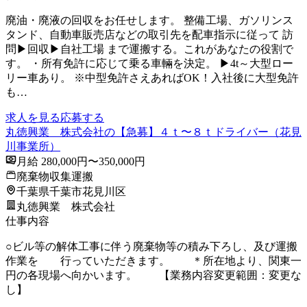
廃油・廃液の回収をお任せします。 整備工場、ガソリンス
タンド、自動車販売店などの取引先を配車指示に従って 訪
問▶回収▶自社工場 まで運搬する。これがあなたの役割で
す。 ・所有免許に応じて乗る車輛を決定。 ▶4t～大型ロー
リー車あり。 ※中型免許さえあればOK！入社後に大型免許
も…
求人を見る
応募する
丸徳興業 株式会社の【急募】４ｔ〜８ｔドライバー（花見
川事業所）
月給 280,000円〜350,000円
廃棄物収集運搬
千葉県千葉市花見川区
丸徳興業 株式会社
仕事内容
○ビル等の解体工事に伴う廃棄物等の積み下ろし、及び運搬
作業を 行っていただきます。 ＊所在地より、関東一
円の各現場へ向かいます。 【業務内容変更範囲：変更な
し】