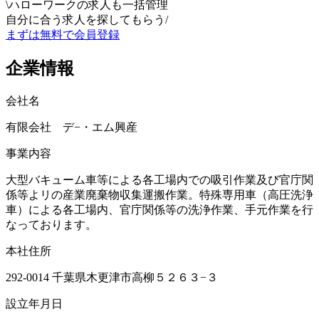
\
ハローワークの求人も一括管理
自分に合う求人を探してもらう
/
まずは無料で会員登録
企業情報
会社名
有限会社 デ−・エム興産
事業内容
大型バキューム車等による各工場内での吸引作業及び官庁関
係等よリの産業廃棄物収集運搬作業。特殊専用車（高圧洗浄
車）による各工場内、官庁関係等の洗浄作業、手元作業を行
なっております。
本社住所
292-0014 千葉県木更津市高柳５２６３−３
設立年月日