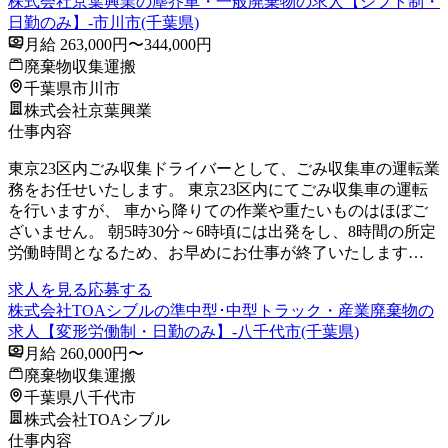
株式会社京葉興業の塵芥車・一般廃棄物の求人【シフト制・
日勤のみ】-市川市(千葉県)
月給 263,000円〜344,000円
廃棄物収集運搬
千葉県市川市
株式会社京葉興業
仕事内容
東京23区内ごみ収集ドライバーとして、ごみ収集車の運転業
務をお任せいたします。 東京23区内にてごみ収集車の運転
を行いますが、 車から降りての作業や重たいものはほぼご
ざいません。 朝5時30分～6時頃には出発をし、8時間の所定
労働時間となるため、お早めにお仕事が終了いたします…
求人を見る
応募する
株式会社TOAシブルの準中型･中型トラック・産業廃棄物の
求人【変形労働制・日勤のみ】-八千代市(千葉県)
月給 260,000円〜
廃棄物収集運搬
千葉県八千代市
株式会社TOAシブル
仕事内容