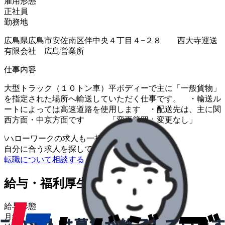
雇用形態
正社員
勤務地
広島県広島市安佐南区伴中央４丁目４−２８ 西大寺運送
有限会社 広島営業所
仕事内容
大型トラック（１０トン車）平ボディーで主に「一般貨物」
を指定された場所へ輸送していただく仕事です。 ・輸送ル
ートによっては高速道路を使用します ・配送先は、主に関
西方面・中京方面です 「変更範囲：変更なし」
\
ハローワークの求人も一括管理
自分に合う求人を探してもらう
/
転職について相談する
給与・福利厚生
給与形態
月給