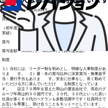
給与
月給 360,000円〜450,000円
昇給
（前年度実績 あり） 金額 1月あたり 5,000 円 〜（前年度
実績）
賞与
賞与金額 50,000 円 〜 400,000 円（前年度実績）
制度
１）当社には、リーダー制を初めとし、明確な人事制度があ
りま す。 ２）夏・冬の賞与以外に決算賞与・無事故手
当・運行手当もありま す。安全に仕事をし、長く勤めて
いただける方に喜んでいただけ る制度となっていま
す。 設立７０周年を迎えた岡山の運送会社で、現在のグ
ループ年商は約５０億円です。２０代、３０代といった若い
社員が多く６０代のベテランも多数活躍中です！社員同士で
お互いを尊重し、助け合うことをモットーとしています。