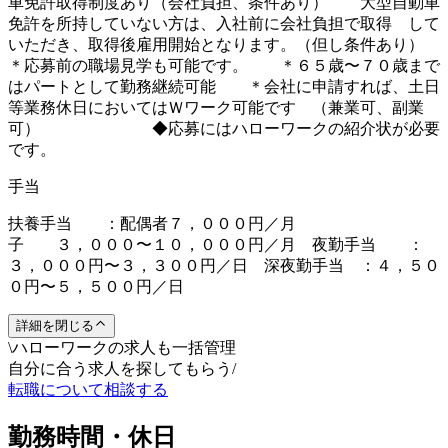
車免許取得制度あり（会社負担、条件あり） 大型自動車
免許を所持していない方は、入社前に会社負担で取得 して
いただき、取得後雇用開始となります。（但し条件あり）
＊応募前の職場見学も可能です。 ＊６５歳〜７０歳まで
はパートとして勤務継続可能 ＊会社に申請すれば、土日
等業務休日においてはＷワーク可能です （兼業可、副業
可） ◆応募にはハローワークの紹介状が必要
です。
手当
扶養手当 ：配偶者７，０００円／月
子 ３，０００〜１０，０００円／月 夜勤手当 ：
３，０００円〜３，３００円／日 深夜勤手当 ：４，５０
０円〜５，５００円／日
詳細を閉じる
\
ハローワークの求人も一括管理
自分に合う求人を探してもらう
/
転職について相談する
勤務時間・休日