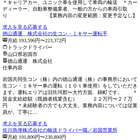
＊キャリアカー、ユニック車を使用して車両の輸送 ＊カー
ディーラー、自動車整備業者、一般の方からの車両引取
り 【業務内容の変更範囲：変更予定なし】
求人を見る
応募する
徳山通運 株式会社の生コン・ミキサー運転手
月給 193,596円〜223,372円
トラックドライバー
山口県岩国市
徳山通運 株式会社
仕事内容
岩国共同生コン（株）内の徳山通運（株）の事務所において
生コン・ミキサー車の運転（１０ｔ車使用）をしていただき
ます。運転エリアは旧玖珂郡〜大竹方面、錦町です。 ＊
賃金支給総額（既婚者残業含む） ２２万円〜２７万
円 ＊未経験者の方でも大丈夫。業務内容については従業
員が、丁寧に…
求人を見る
応募する
佐川急便株式会社の輸送ドライバー職／岩国営業所
月給 191,800円〜230,800円