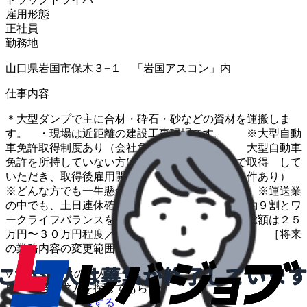
雇用形態
正社員
勤務地
山口県岩国市保木３−１ 「岩国アスコン」内
仕事内容
＊大型ダンプで主に合材・砕石・砂などの資材を運搬しま
す。 ・現場は近距離の建設工事現場です。 ※大型自動
車免許取得制度あり（会社負担、条件あり） 大型自動車
免許を所持していない方は、入社前に会社負担で取得 して
いただき、取得後雇用開始となります。（但し条件あり）
※どんな方でも一生懸命頑張る方は大歓迎です。 ※運送業
の中でも、土日連休確約、長期休暇、有休消化率約９割とワ
ークライフバランスを重視しています。 ※支給総額は２５
万円〜３０万円程度／月（残業等手当含めます） ［将来
の業務内容の変更範囲：変更なし］
\
ハローワークの求人も一括管理
自分に合う求人を探してもらう
/
転職について相談する