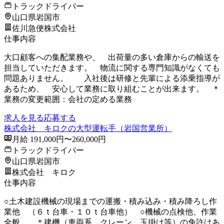
トラックドライバー
山口県岩国市
佐川急便株式会社
仕事内容
大口顧客への集配業務や、 出荷量の多い倉庫からの輸送を
担当していただきます。 物流に関する専門知識がなくても
問題ありません。 入社後は研修と先輩による添乗指導が
あるため、 安心して業務に取り組むことが出来ます。 ＊
業務の変更範囲：会社の定める業務
求人を見る
応募する
株式会社 キロクの大型運転手（岩国営業所）
月給 191,000円〜260,000円
トラックドライバー
山口県岩国市
株式会社 キロク
仕事内容
○土木建設機械の現場までの運搬・積み込み・積み降ろし作
業他 （６ｔ台車・１０ｔ台車他） ○機械の点検他、作業
全般 ＊建機（車両系、クレーン、玉掛け等）の免許はあ