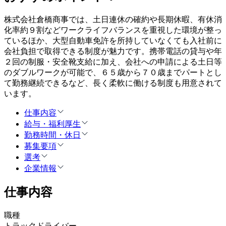
株式会社倉橋商事では、土日連休の確約や長期休暇、有休消
化率約９割などワークライフバランスを重視した環境が整っ
ているほか、大型自動車免許を所持していなくても入社前に
会社負担で取得できる制度が魅力です。携帯電話の貸与や年
２回の制服・安全靴支給に加え、会社への申請による土日等
のダブルワークが可能で、６５歳から７０歳までパートとし
て勤務継続できるなど、長く柔軟に働ける制度も用意されて
います。
仕事内容
給与・福利厚生
勤務時間・休日
募集要項
選考
企業情報
仕事内容
職種
トラックドライバー