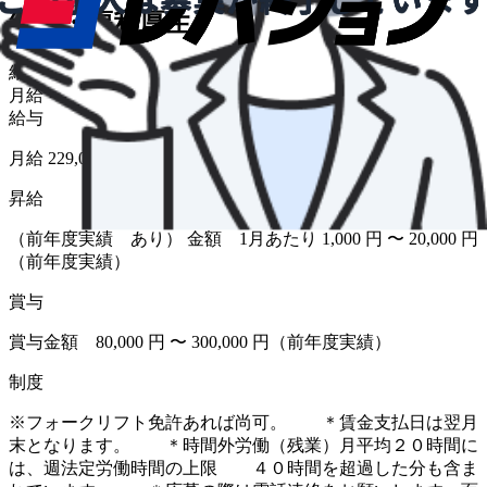
給与・福利厚生
給与形態
月給
給与
月給 229,000円〜239,000円
昇給
（前年度実績 あり） 金額 1月あたり 1,000 円 〜 20,000 円
（前年度実績）
賞与
賞与金額 80,000 円 〜 300,000 円（前年度実績）
制度
※フォークリフト免許あれば尚可。 ＊賃金支払日は翌月
末となります。 ＊時間外労働（残業）月平均２０時間に
は、週法定労働時間の上限 ４０時間を超過した分も含ま