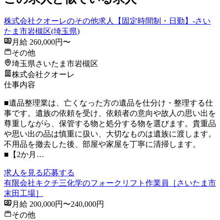
株式会社クオーレのその他求人【固定時間制・日勤】-さい
たま市岩槻区(埼玉県)
月給 260,000円〜
その他
埼玉県さいたま市岩槻区
株式会社クオーレ
仕事内容
■遺品整理業は、亡くなった方の遺品を仕分け・整理する仕
事です。遺族の依頼を受け、依頼者の意向や故人の思い出を
尊重しながら、保管する物と処分する物を選びます。貴重品
や思い出の品は慎重に扱い、大切なものは遺族に渡します。
不用品を撤去した後、部屋や家屋を丁寧に清掃します。
■【2か月…
求人を見る
応募する
有限会社キクチ三化学のフォークリフト作業員［さいたま市
末田工場］
月給 200,000円〜240,000円
その他