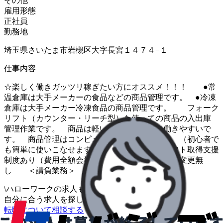
その他
雇用形態
正社員
勤務地
埼玉県さいたま市岩槻区大字長宮１４７４−１
仕事内容
☆楽しく働きガッツリ稼ぎたい方にオススメ！！！ ●常
温倉庫は大手メーカーの食品などの商品管理です。 ●冷凍
倉庫は大手メーカー冷凍食品の商品管理です。 フォーク
リフト（カウンター・リーチ型）を使っての商品の入出庫
管理作業です。 商品は軽いので男女ともに働きやすいで
す。 商品管理はコンピューターで行います。 （初心者で
も簡単に使いこなせます。） ※フォークリフト取得支援
制度あり（費用全額会社負担） ※変更範囲：変更無
し ＜請負業務＞
\
ハローワークの求人も一括管理
自分に合う求人を探してもらう
/
転職について相談する