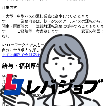
仕事内容
・大型・中型バスの運転業務に従事していただきま
す。 ・業務内容は、朝・夕のスクールバスの運転から、
関東・関西等の 遠距離運転業務に従事することもありま
す。 ご経験等、考慮致します。 変更の範囲：
なし
\
ハローワークの求人も一括管理
自分に合う求人を探してもらう
/
まずは無料で会員登録
給与・福利厚生
給与形態
月給
給与
月給 220,000円〜280,000円
昇給