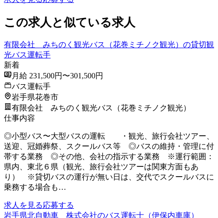
この求人と似ている求人
有限会社 みちのく観光バス（花巻ミチノク観光）の貸切観
光バス運転手
新着
月給 231,500円〜301,500円
バス運転手
岩手県花巻市
有限会社 みちのく観光バス（花巻ミチノク観光）
仕事内容
◎小型バス〜大型バスの運転 ・観光、旅行会社ツアー、
送迎、冠婚葬祭、スクールバス等 ◎バスの維持・管理に付
帯する業務 ◎その他、会社の指示する業務 ※運行範囲：
県内、東北６県（観光、旅行会社ツアーは関東方面もあ
り） ※貸切バスの運行が無い日は、交代でスクールバスに
乗務する場合も…
求人を見る
応募する
岩手県北自動車 株式会社のバス運転士（伊保内車庫）