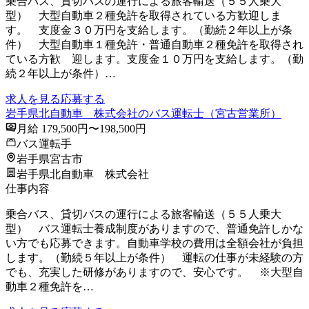
乗合バス、貸切バスの運行による旅客輸送（５５人乗大
型） 大型自動車２種免許を取得されている方歓迎しま
す。 支度金３０万円を支給します。（勤続２年以上が条
件） 大型自動車１種免許・普通自動車２種免許を取得され
ている方歓 迎します。支度金１０万円を支給します。（勤
続２年以上が条件）…
求人を見る
応募する
岩手県北自動車 株式会社のバス運転士（宮古営業所）
月給 179,500円〜198,500円
バス運転手
岩手県宮古市
岩手県北自動車 株式会社
仕事内容
乗合バス、貸切バスの運行による旅客輸送（５５人乗大
型） バス運転士養成制度がありますので、普通免許しかな
い方でも応募できます。自動車学校の費用は全額会社が負担
します。（勤続５年以上が条件） 運転の仕事が未経験の方
でも、充実した研修がありますので、安心です。 ※大型自
動車２種免許を…