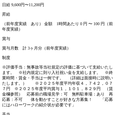
日給 9,600円〜11,200円
昇給
（前年度実績 あり） 金額 1時間あたり 0 円 〜 100 円（前
年度実績）
賞与
賞与月数 計 3ヶ月分（前年度実績）
制度
※評価手当：無事故等当社規定の評価に基づいて支給いたし
ます。 ※社内規定に則り入社祝い金を支給します。 ※終
業時間・賃金・手当は一例です。 （詳細は面接時に説明い
たします。） ※２０２５年度平均年収４，７４２，０７
７円 ※２０２５年度平均賞与１，１０１，８２９円 （賃
金欄参照） 応募前の職場見学：可 無料駐車場：あり 再
応募：不可 体を動かすことが好きな方募集！ 「応募
にはハローワークの紹介状が必要です」
手当