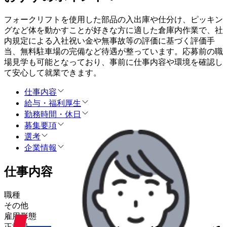
フォークリフトを使用した部品の入出庫や仕分け、ピッキン
グなど体を動かすことが好きな方に適した倉庫内作業で、社
内規定による入社祝い金や無事故等の評価に基づく評価手
当、無料駐車場の完備など待遇が整っています。応募前の職
場見学も可能となっており、事前に仕事内容や環境を確認し
て安心して就業できます。
仕事内容
給与・福利厚生
勤務時間・休日
募集要項
選考
企業情報
仕事内容
職種
その他
雇用形態
正社員