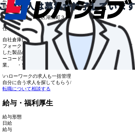
勤務地
静岡県浜松市中央区湖東町３０１４
仕事内容
自社倉庫にて取引先からの部品の入出庫をお願いします。
フォークリフトを使用した作業が基本となります。 ・入庫
した製品の仕分け・棚入れ ・部品詰替え・梱包作業 ・バ
ーコード読み取り ・ピッキングリストによる出荷作
業。 ・空箱整理 等 変更範囲：会社の定める業務
\
ハローワークの求人も一括管理
自分に合う求人を探してもらう
/
転職について相談する
給与・福利厚生
給与形態
日給
給与