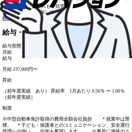
\
ハローワークの求人も一括管理
自分に合う求人を探してもらう
/
転職について相談する
給与・福利厚生
給与形態
月給
給与
月給 237,000円〜
昇給
（前年度実績 あり） 昇給率 1月あたり 0.50％ 〜 1.00％
（前年度実績）
制度
※中型自動車免許取得の費用全額会社負担 ＊就業中は禁
煙。 ＊子ども・保護者とのコミュニケーション、安全運行
管理への強い 自覚を希望します。 ※事前に連絡のう