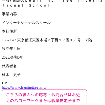
一般社団法人Ｌｅａｒｎｉｎｇ Ｔｒｅｅ Ｉｎｔｅｒｎａ
ｔｉｏｎａｌ Ｓｃｈｏｏｌ
事業内容
インターナショナルスクール
本社住所
135-0042 東京都江東区木場２丁目１７番１３号 ２階
設立年月日
2023/令和5年
代表者名
柾木 史子
HP
https://www.learningtree-is.jp/