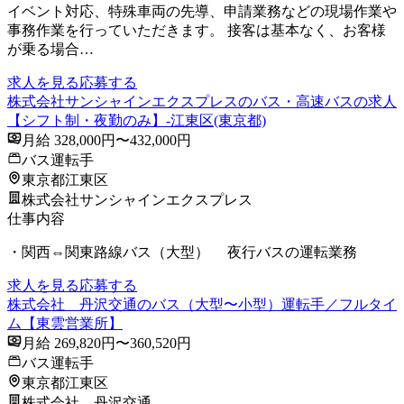
イベント対応、特殊車両の先導、申請業務などの現場作業や
事務作業を行っていただきます。 接客は基本なく、お客様
が乗る場合…
求人を見る
応募する
株式会社サンシャインエクスプレスのバス・高速バスの求人
【シフト制・夜勤のみ】-江東区(東京都)
月給 328,000円〜432,000円
バス運転手
東京都江東区
株式会社サンシャインエクスプレス
仕事内容
・関西⇔関東路線バス（大型） 夜行バスの運転業務
求人を見る
応募する
株式会社 丹沢交通のバス（大型〜小型）運転手／フルタイ
ム【東雲営業所】
月給 269,820円〜360,520円
バス運転手
東京都江東区
株式会社 丹沢交通