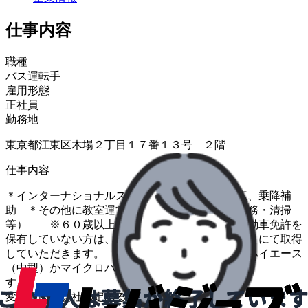
仕事内容
職種
バス運転手
雇用形態
正社員
勤務地
東京都江東区木場２丁目１７番１３号 ２階
仕事内容
＊インターナショナルスクールの送迎バスの運転、乗降補
助 ＊その他に教室運営に関する簡単な雑務（用務・清掃
等） ※６０歳以上の方応募歓迎 ※中型自動車免許を
保有していない方は、取得費用を全額会社負担 にて取得
していただきます。 ※運転いただく車種は、ハイエース
（中型）かマイクロバスに なりま
変更範囲：会社の定める業務