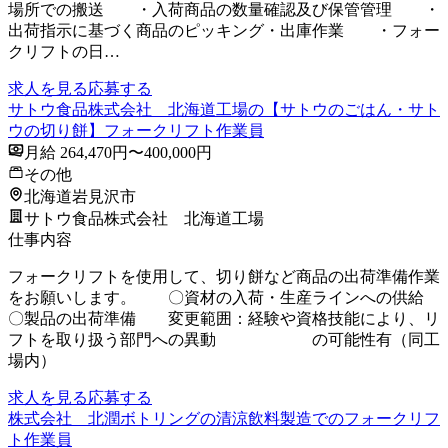
場所での搬送 ・入荷商品の数量確認及び保管管理 ・
出荷指示に基づく商品のピッキング・出庫作業 ・フォー
クリフトの日…
求人を見る
応募する
サトウ食品株式会社 北海道工場の【サトウのごはん・サト
ウの切り餅】フォークリフト作業員
月給 264,470円〜400,000円
その他
北海道岩見沢市
サトウ食品株式会社 北海道工場
仕事内容
フォークリフトを使用して、切り餅など商品の出荷準備作業
をお願いします。 〇資材の入荷・生産ラインへの供給
〇製品の出荷準備 変更範囲：経験や資格技能により、リ
フトを取り扱う部門への異動 の可能性有（同工
場内）
求人を見る
応募する
株式会社 北潤ボトリングの清涼飲料製造でのフォークリフ
ト作業員