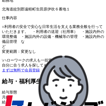
勤務地
北海道紋別郡遠軽町生田原伊吹６番地１
仕事内容
○利用者の安全で安心な日常生活を支える業務全般を行って
いただきます。 ・利用者の送迎（社用車） ・施設内外の
環境整備 ・施設内外の設備・機械等の管理 ・施設内外の
備品管理 な
変更範囲：変更なし
\
ハローワークの求人も一括管理
自分に合う求人を探してもらう
/
まずは無料で会員登録
給与・福利厚生
給与形態
月給
給与