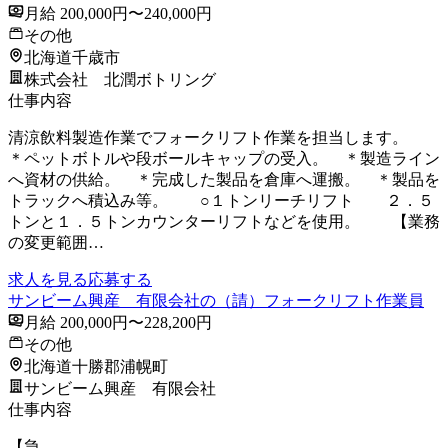
月給 200,000円〜240,000円
その他
北海道千歳市
株式会社 北潤ボトリング
仕事内容
清涼飲料製造作業でフォークリフト作業を担当します。
＊ペットボトルや段ボールキャップの受入。 ＊製造ライン
へ資材の供給。 ＊完成した製品を倉庫へ運搬。 ＊製品を
トラックへ積込み等。 ○１トンリーチリフト ２．５
トンと１．５トンカウンターリフトなどを使用。 【業務
の変更範囲…
求人を見る
応募する
サンビーム興産 有限会社の（請）フォークリフト作業員
月給 200,000円〜228,200円
その他
北海道十勝郡浦幌町
サンビーム興産 有限会社
仕事内容
【急