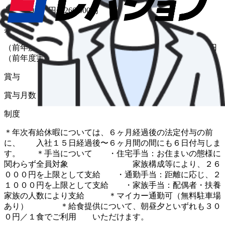
月給 199,000円〜266,000円
昇給
（前年度実績 あり） 金額 1月あたり 2,000 円 〜 2,000 円
（前年度実績）
賞与
賞与月数 計 5ヶ月分（前年度実績）
制度
＊年次有給休暇については、６ヶ月経過後の法定付与の前
に、 入社１５日経過後〜６ヶ月間の間にも６日付与しま
す。 ＊手当について ・住宅手当：お住まいの態様に
関わらず全員対象 家族構成等により、２６
０００円を上限として支給 ・通勤手当：距離に応じ、２
１０００円を上限として支給 ・家族手当：配偶者・扶養
家族の人数により支給 ＊マイカー通勤可（無料駐車場
あり） ＊給食提供について、朝昼夕といずれも３０
０円／１食でご利用 いただけます。