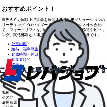
おすすめポイント！
世界６０カ国以上で事業を展開する商用車ソリューションの
リーディングプロバイダーであるＵＤトラックス株式会社に
て、フォークリフトを用いた車両部品の敷地内輸送やピッキ
ング、関係部署との連携や調整を行う社内物流業務です。
仕事内容
給与・福利厚生
勤務時間・休日
募集要項
選考
企業情報
仕事内容
職種
その他
雇用形態