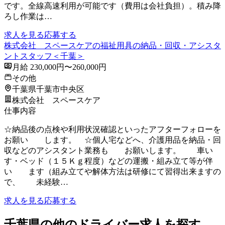
です。全線高速利用が可能です（費用は会社負担）。積み降
ろし作業は…
求人を見る
応募する
株式会社 スペースケアの福祉用具の納品・回収・アシスタ
ントスタッフ＜千葉＞
月給 230,000円〜260,000円
その他
千葉県千葉市中央区
株式会社 スペースケア
仕事内容
☆納品後の点検や利用状況確認といったアフターフォローを
お願い します。 ☆個人宅などへ、介護用品を納品・回
収などのアシスタント業務も お願いします。 車い
す・ベッド（１５Ｋｇ程度）などの運搬・組み立て等が伴
い ます（組み立てや解体方法は研修にて習得出来ますの
で、 未経験…
求人を見る
応募する
千葉県の他のドライバー求人を探す