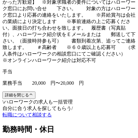
かった方歓迎】 ※対象求職者の要件についてはハローワー
ク窓口にお問い合せ 下さい。 対象の方はハローワー
ク窓口より応募の連絡をいたします。 ※昇給賞与は会社
の業績により決定します ※事前連絡の上ご応募くださ
い。面接日の打ち合わせを致します。 履歴書（写真貼
付）、ハローワーク紹介状をＥメールまたは 郵送して下
さい。（面接時持参も可） 書類到着次第、追ってご連絡
致します。 ＃高齢者 ※６０歳以上も応募可 （求
人条件はハローワークの相談窓口にてご確認ください）
※オンラインハローワーク紹介は対応不可
手当
業務手当 20,000 円〜20,000 円
詳細を閉じる
\
ハローワークの求人も一括管理
自分に合う求人を探してもらう
/
転職について相談する
勤務時間・休日