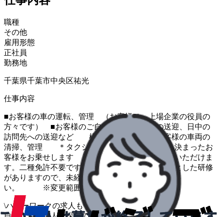
職種
その他
雇用形態
正社員
勤務地
千葉県千葉市中央区祐光
仕事内容
■お客様の車の運転、管理 （お客様は、上場企業の役員の
方々です） ■お客様のご自宅から会社までの送迎、日中の
訪問先への送迎など 様々な運行業務 ■お客様の車両の
清掃、管理 ＊タクシーやハイヤーと異なり、決まったお
客様をお乗せします ので、安定して働いていただけま
す。二種免許不要です。 ＊入社後にしっかりとした研修
がありますので、未経験の方も ご安心くださ
い。 ※変更範囲：変更なし
\
ハローワークの求人も一括管理
自分に合う求人を探してもらう
/