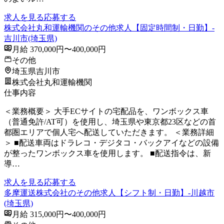
求人を見る
応募する
株式会社丸和運輸機関のその他求人【固定時間制・日勤】-
吉川市(埼玉県)
月給 370,000円〜400,000円
その他
埼玉県吉川市
株式会社丸和運輸機関
仕事内容
＜業務概要＞ 大手ECサイトの宅配品を、ワンボックス車
（普通免許/AT可）を使用し、埼玉県や東京都23区などの首
都圏エリアで個人宅へ配送していただきます。 ＜業務詳細
＞ ■配送車両はドラレコ・デジタコ・バックアイなどの設備
が整ったワンボックス車を使用します。 ■配送指令は、新
導…
求人を見る
応募する
多摩運送株式会社のその他求人【シフト制・日勤】-川越市
(埼玉県)
月給 315,000円〜400,000円