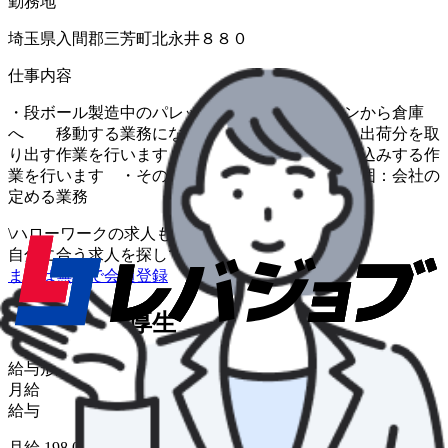
勤務地
埼玉県入間郡三芳町北永井８８０
仕事内容
・段ボール製造中のパレット上の製品を各ラインから倉庫
へ 移動する業務になります ・製品在庫から出荷分を取
り出す作業を行います ・製品をトラックへ積み込みする作
業を行います ・その他の付帯作業 ＊変更範囲：会社の
定める業務
\
ハローワークの求人も一括管理
自分に合う求人を探してもらう
/
まずは無料で会員登録
給与・福利厚生
給与形態
月給
給与
月給 198,000円〜300,000円