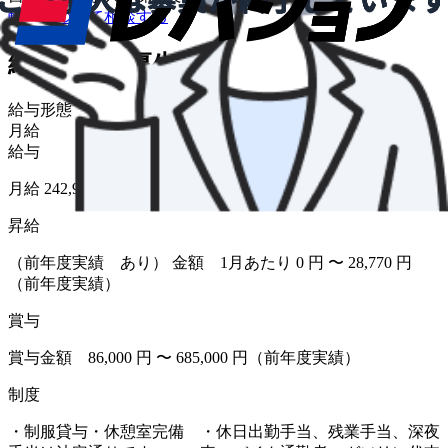
転職について相談する
給与・福利厚生
給与形態
月給
給与
月給 242,968円〜248,331円
昇給
（前年度実績 あり） 金額 1月あたり 0 円 〜 28,770 円
（前年度実績）
賞与
賞与金額 86,000 円 〜 685,000 円（前年度実績）
制度
・制服貸与・休憩室完備 ・休日出勤手当、残業手当、深夜