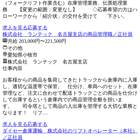
（フォークリフト作業含む）在庫管理業務、伝票処理業
務 【変更の範囲：変更なし】 ◇応募希望の方はハ
ローワークから「紹介状」の交付を受けて 下さい。
求人を見る
応募する
株式会社 ランテック 名古屋支店の商品管理職／正社員
月給 203,000円〜221,500円
その他
愛知県小牧市
株式会社 ランテック 名古屋支店
仕事内容
お客様からの商品を集荷してきたトラックから倉庫内に入庫
し、適切な温度帯で保管。 仕分け、車両へのセット、在庫
管理など、注文に合わせて配送トラックごとの商品を仕分け
して出庫するという倉庫内での商品管理全般を担いま
す。 司令塔として商品の入出庫を管理する大切な業務と
なります！ リフ…
求人を見る
応募する
ダイセー倉庫運輸 株式会社のリフトオペレーター（本社）
／正社員