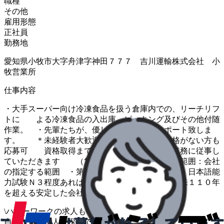
職種
その他
雇用形態
正社員
勤務地
愛知県小牧市大字舟津字神田７７７ 吉川運輸株式会社 小
牧営業所
仕事内容
・大手スーパー向け冷凍食品を扱う倉庫内での、リーチリフ
トに よる冷凍食品の入出庫、ピッキング及びその他付随
作業。 ・先輩たちが、優しくしっかりとサポート致しま
す。 ＊未経験者大歓迎！フォークリフト資格がない方も
応募可 資格取得までは手元作業等、倉庫内業務に従事し
ていただきます （賃金等同条件） ・変更範囲：会社
の指定する範囲 ・第一言語が日本語以外の方は、日本語能
力試験Ｎ３程度あれば 尚可 ・当社は創業以来１１０年
を超える安定した会社です。
\
ハローワークの求人も一括管理
自分に合う求人を探してもらう
/