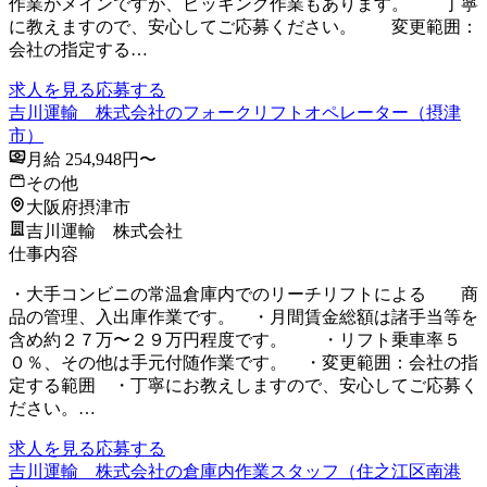
作業がメインですが、ピッキング作業もあります。 丁寧
に教えますので、安心してご応募ください。 変更範囲：
会社の指定する…
求人を見る
応募する
吉川運輸 株式会社のフォークリフトオペレーター（摂津
市）
月給 254,948円〜
その他
大阪府摂津市
吉川運輸 株式会社
仕事内容
・大手コンビニの常温倉庫内でのリーチリフトによる 商
品の管理、入出庫作業です。 ・月間賃金総額は諸手当等を
含め約２７万〜２９万円程度です。 ・リフト乗車率５
０％、その他は手元付随作業です。 ・変更範囲：会社の指
定する範囲 ・丁寧にお教えしますので、安心してご応募く
ださい。…
求人を見る
応募する
吉川運輸 株式会社の倉庫内作業スタッフ（住之江区南港