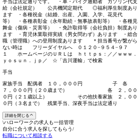
手当は法定通りです。 ・車・バイク通勤者 ガソリン代支
給（会社規定） 公共機関定期代 ◎福利厚生制度あり
ます ・各種祝金（結婚、出産、入園、入学、花見代
等） ・各種表彰金（永年勤続・無事故表彰等） ・各種見
舞金（傷病・災害等） ・免許取得等（会社負担）制度あり
ます ・育児休業取得実績（男女問わず）あります ・総合
職（管理職）への登用制度あります ＊担当番号が繋がら
ない時は フリーダイヤルへ ０１２０−９５４−９７
１ ホームページのＵＲＬは ｈｔｔｐｓ：／／ｗｗｗ．
ｙｏｓｕｎ．ｊｐ／ ☆「吉川運輸」で検索
手当
家族手当 配偶者 １０，０００円 子 各
７，０００円（２０歳まで） 各 ２，００
０円（２１歳以上） その他扶養家族 ２，００
０円（３名まで） 残業手当、深夜手当は法定通り
詳細を閉じる
\
ハローワークの求人も一括管理
自分に合う求人を探してもらう
/
転職について相談する