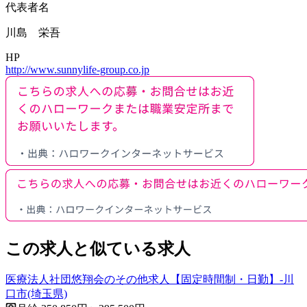
代表者名
川島 栄吾
HP
http://www.sunnylife-group.co.jp
この求人と似ている求人
医療法人社団悠翔会のその他求人【固定時間制・日勤】-川
口市(埼玉県)