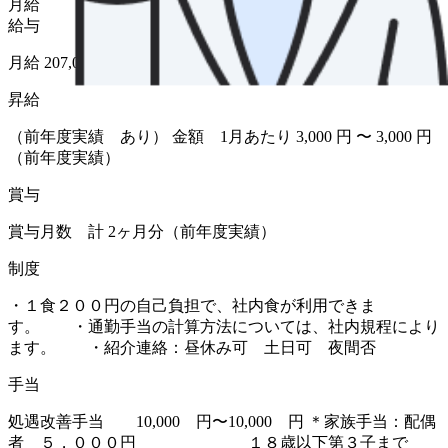
月給
給与
月給 207,000円〜
昇給
（前年度実績 あり） 金額 1月あたり 3,000 円 〜 3,000 円
（前年度実績）
賞与
賞与月数 計 2ヶ月分（前年度実績）
制度
・１食２００円の自己負担で、社内食が利用できま
す。 ・通勤手当の計算方法については、社内規程により
ます。 ・紹介連絡：昼休み可 土日可 夜間否
手当
処遇改善手当 10,000 円〜10,000 円 ＊家族手当：配偶
者 ５，０００円 １８歳以下第３子まで