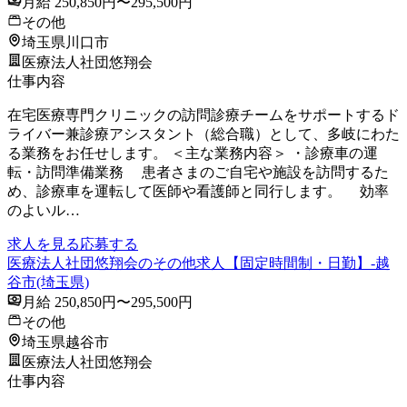
月給 250,850円〜295,500円
その他
埼玉県川口市
医療法人社団悠翔会
仕事内容
在宅医療専門クリニックの訪問診療チームをサポートするド
ライバー兼診療アシスタント（総合職）として、多岐にわた
る業務をお任せします。 ＜主な業務内容＞ ・診療車の運
転・訪問準備業務 患者さまのご自宅や施設を訪問するた
め、診療車を運転して医師や看護師と同行します。 効率
のよいル…
求人を見る
応募する
医療法人社団悠翔会のその他求人【固定時間制・日勤】-越
谷市(埼玉県)
月給 250,850円〜295,500円
その他
埼玉県越谷市
医療法人社団悠翔会
仕事内容