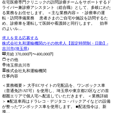
在宅医療専門クリニックの訪問診療チームをサポートするド
ライバー兼診療アシスタント（総合職）として、多岐にわた
る業務をお任せします。 ＜主な業務内容＞ ・診療車の運
転・訪問準備業務 患者さまのご自宅や施設を訪問するた
め、診療車を運転して医師や看護師と同行します。 効率
のよいル…
求人を見る
応募する
株式会社丸和運輸機関のその他求人【固定時間制・日勤】-
吉川市(埼玉県)
月給 370,000円〜400,000円
その他
埼玉県吉川市
株式会社丸和運輸機関
仕事内容
＜業務概要＞ 大手ECサイトの宅配品を、ワンボックス車
（普通免許/AT可）を使用し、埼玉県や東京都23区などの首
都圏エリアで個人宅へ配送していただきます。 ＜業務詳細
＞ ■配送車両はドラレコ・デジタコ・バックアイなどの設備
が整ったワンボックス車を使用します。 ■配送指令は、新
導…