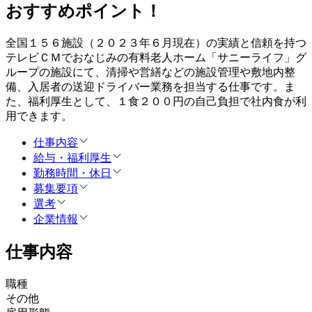
おすすめポイント！
全国１５６施設（２０２３年６月現在）の実績と信頼を持つ
テレビＣＭでおなじみの有料老人ホーム「サニーライフ」グ
ループの施設にて、清掃や営繕などの施設管理や敷地内整
備、入居者の送迎ドライバー業務を担当する仕事です。ま
た、福利厚生として、１食２００円の自己負担で社内食が利
用できます。
仕事内容
給与・福利厚生
勤務時間・休日
募集要項
選考
企業情報
仕事内容
職種
その他