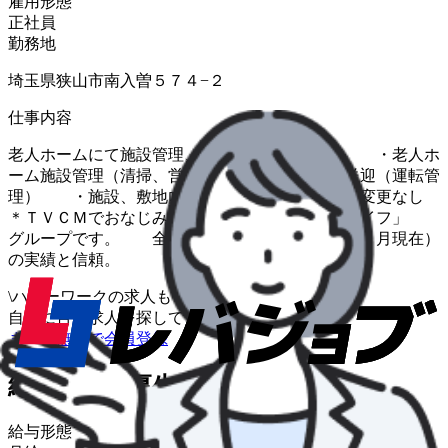
雇用形態
正社員
勤務地
埼玉県狭山市南入曽５７４−２
仕事内容
老人ホームにて施設管理、送迎ドライバー業務 ・老人ホ
ーム施設管理（清掃、営繕等） ・入居者の送迎（運転管
理） ・施設、敷地内整備 ＊変更範囲：変更なし
＊ＴＶＣＭでおなじみ有料老人ホーム「サニーライフ」
グループです。 全国１５６施設（２０２３年６月現在）
の実績と信頼。
\
ハローワークの求人も一括管理
自分に合う求人を探してもらう
/
まずは無料で会員登録
給与・福利厚生
給与形態