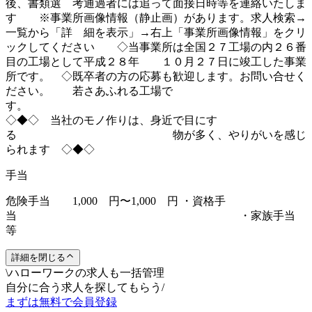
後、書類選 考通過者には追って面接日時等を連絡いたしま
す ※事業所画像情報（静止画）があります。求人検索→
一覧から「詳 細を表示」→右上「事業所画像情報」をクリ
ックしてください ◇当事業所は全国２７工場の内２６番
目の工場として平成２８年 １０月２７日に竣工した事業
所です。 ◇既卒者の方の応募も歓迎します。お問い合せく
ださい。 若さあふれる工場で
◇◆◇ 当社のモノ作りは、身近で目にす
る 物が多く、やりがいを感じ
られます ◇◆◇
手当
危険手当 1,000 円〜1,000 円 ・資格手
当 ・家族手当
等
詳細を閉じる
\
ハローワークの求人も一括管理
自分に合う求人を探してもらう
/
まずは無料で会員登録