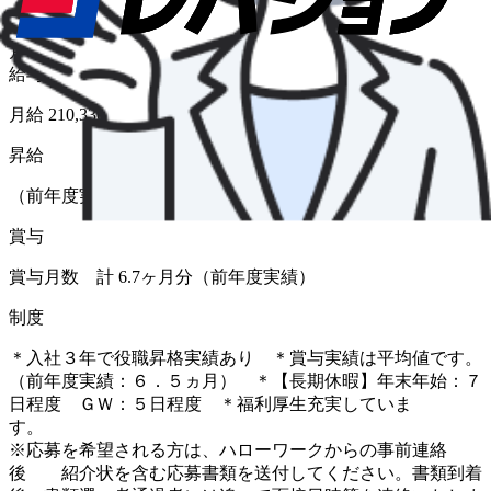
給与形態
月給
給与
月給 210,330円〜275,850円
昇給
（前年度実績 あり）
賞与
賞与月数 計 6.7ヶ月分（前年度実績）
制度
＊入社３年で役職昇格実績あり ＊賞与実績は平均値です。
（前年度実績：６．５ヵ月） ＊【長期休暇】年末年始：７
日程度 ＧＷ：５日程度 ＊福利厚生充実していま
す
※応募を希望される方は、ハローワークからの事前連絡
後 紹介状を含む応募書類を送付してください。書類到着