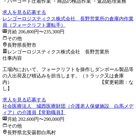
・バーコード圧着作業 ・商品の検品作業 ・返品処理業務
求人を見る
応募する
レンゴーロジスティクス株式会社 長野営業所の倉庫内作業
員（フォークリフト運転手）
月給 206,800円〜235,300円
その他
長野県長野市
レンゴーロジスティクス株式会社 長野営業所
仕事内容
工場内において、フォークリフトを操作しダンボール製品等
の入出荷及び積込みを担当します。（トラック又は倉庫
内） 【変更範囲：な
し】
求人を見る
応募する
社会医療法人 城西医療財団（介護老人保健施設 白馬メデ
ィア）の介護員【常勤職員】
月給 202,600円〜290,000円
その他
長野県北安曇郡白馬村