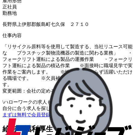
雇用形態
正社員
勤務地
長野県上伊那郡飯島町七久保 ２７１０
仕事内容
「リサイクル原料等を使用して製造する、当社リユース可能
な プラスチック製物流機器の製造に関わる業務」 ・
フォークリフト運転による製品の運搬作業 ・フォークリ
フト運転による製品の積込作業 ※面接時に職場見学で実
作業をご案内します。 ※性別にかかわらず活躍いただけ
る職場です。 ※欠員補充による求人で
す
変更範囲：会社の定める業務全般
\
ハローワークの求人も一括管理
自分に合う求人を探してもらう
/
まずは無料で会員登録
給与・福利厚生