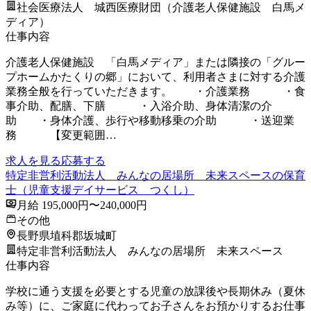
社会医療法人 城西医療財団（介護老人保健施設 白馬メ
ディア）
仕事内容
介護老人保健施設 「白馬メディア」または隣接の「グルー
プホームかたくりの郷」において、利用者さまに対する介護
業務全般を行っていただきます。 ・介護業務 ・食
事介助、配膳、下膳 ・入浴介助、身体清潔の介
助 ・身体介護、歩行や移動移乗の介助 ・送迎業
務 【変更範囲…
求人を見る
応募する
特定非営利活動法人 みんなの居場所 未来スペースの保育
士（児童支援デイサービス つくし）
月給 195,000円〜240,000円
その他
長野県埴科郡坂城町
特定非営利活動法人 みんなの居場所 未来スペース
仕事内容
学校に通う支援を必要とする児童の放課後や長期休み（夏休
み等）に、ご家庭に代わってお子さんをお預かりするお仕事