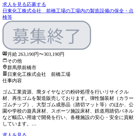
求人を見る
応募する
日東化工株式会社 前橋工場の工場内の製造設備の保全・点
検等
月給 263,190円〜303,190円
その他
群馬県前橋市
日東化工株式会社 前橋工場
仕事内容
ゴム工業資源、廃タイヤなどの粉砕処理を行いリサイクル
材、再生ゴムを製造販売しております。弾性舗装材（カラー
ゴムチップ）、大型ゴム成形品（踏切マット等）のほか、公
園や学校の遊具床材、スポーツ施設床材、鉄道用踏切パネル
など幅広い用途で開発を行い、各種施設の安心・安全に貢献
しています。…
求人を見る