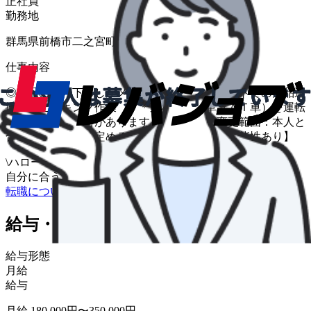
正社員
勤務地
群馬県前橋市二之宮町５７５−１
仕事内容
◎製品の積み下ろしがメイン ◎フォークリフトでの部品運
搬 ◎ピッキング作業 ＊業務上社用車（ＡＴ車）を運転
していただく場合があります 【職種変更範囲：本人と
合意の上、当社の定める職種への変更の可 能性あり】
\
ハローワークの求人も一括管理
自分に合う求人を探してもらう
/
転職について相談する
給与・福利厚生
給与形態
月給
給与
月給 180,000円〜350,000円