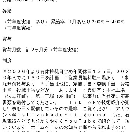
昇給
（前年度実績 あり） 昇給率 1月あたり 2.00％ 〜 4.00％
（前年度実績）
賞与
賞与月数 計 2ヶ月分（前年度実績）
制度
＊２０２６年より有休推奨日含め年間休日１２５日。２０３
０年までに１３０日を計画 ＊従業員無料駐車場あり ＊制
服無償貸与あり ＊手当は他に、家族手当・委嘱手当・資格
手当・役職手当などが あります ＊異動有：本社工場
（波志江町）、第二工場（粕川町） ◎事前に当社宛に応募
書類を送付してください。 ＴｉｋＴｏｋで技術紹介や楽
しい事を日々配信しているので是非 ご覧ください アカウ
ント＠ｉｓｈｉｚａｋａｄｅｎｋｉ．ｇｕｎｍａ また、石
坂電器をとても分かりやすくＹｏｕＴｕｂｅで紹介して 頂
いています ホームページのお知らせ欄から見れますので、