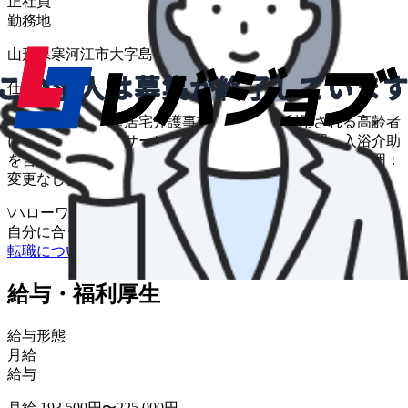
正社員
勤務地
山形県寒河江市大字島字皿沼６９１−２
仕事内容
＊小規模多機能型居宅介護事業所にて、ご利用される高齢者
に 対して介護サービスの提供 （送迎、調理、入浴介助
を含む介護業務全般） 【従事すべき業務の変更の範囲：
変更なし】 『会社見学可能求人』
\
ハローワークの求人も一括管理
自分に合う求人を探してもらう
/
転職について相談する
給与・福利厚生
給与形態
月給
給与
月給 193,500円〜225,000円