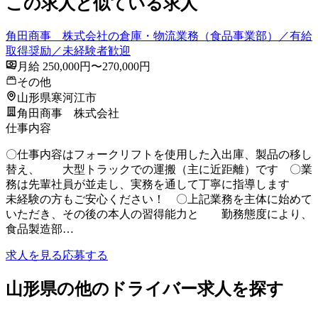
この求人と似ている求人
角田商事 株式会社の倉庫・物流業務（食品事業部）／有給
取得奨励／未経験者歓迎
月給 250,000円〜270,000円
その他
山形県寒河江市
角田商事 株式会社
仕事内容
〇仕事内容はフォークリフトを使用した入出庫、製品の移し
替え、 大型トラックでの運搬（主に近距離）です 〇業
務は先輩社員が並走し、実務を通して丁寧に指導します
未経験の方もご安心ください！ 〇上記業務を主体に始めて
いただき、その後の本人の習得能力と 勤務態度により、
食品製造部…
求人を見る
応募する
山形県の他のドライバー求人を探す