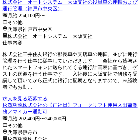
株式会社 オートシステム 大阪支社の役員車の運転および
運行管理（神戸市中央区）
月給 254,100円〜
その他
兵庫県神戸市中央区
株式会社 オートシステム 大阪支社
仕事内容
株式会社三井住友銀行の部長車や支店車の運転、並びに運行
管理を行う仕事に従事していただきます。 会社から貸与さ
れたスマートフォンに送られてくる運行計画表に基づき、ゲ
ストの送迎を行う仕事です。 入社後に大阪支社で研修を受
講して頂いてから正式に銀行に配属となりますので、未経験
者でもお勤…
求人を見る
応募する
松澤功藝株式会社の【正社員】フォークリフト使用入出荷業
務／マイカー通勤可
月給 202,400円〜240,000円
その他
兵庫県伊丹市
松澤功藝株式会社