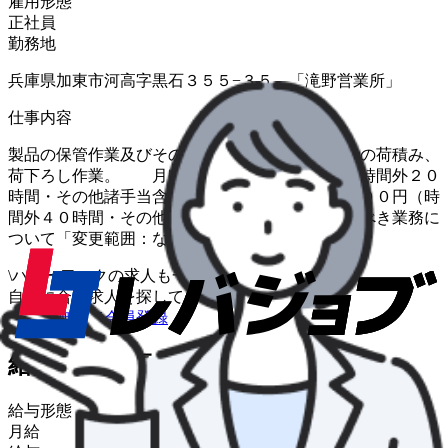
雇用形態
正社員
勤務地
兵庫県加東市河高字黒石３５５−３５ 「滝野営業所」
仕事内容
製品の保管作業及びその他付帯業務。 倉庫内での荷積み、
荷下ろし作業。 月収例 ２８４，０００円（時間外２０
時間・その他諸手当含む） ３２０，０００円（時
間外４０時間・その他諸手当含む） ＊従事すべき業務に
ついて「変更範囲：なし」
\
ハローワークの求人も一括管理
自分に合う求人を探してもらう
/
まずは無料で会員登録
給与・福利厚生
給与形態
月給