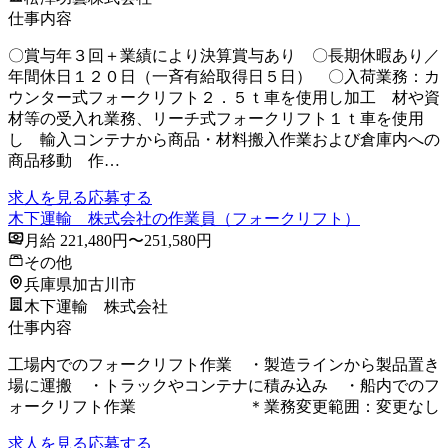
仕事内容
〇賞与年３回＋業績により決算賞与あり 〇長期休暇あり／
年間休日１２０日（一斉有給取得日５日） 〇入荷業務：カ
ウンター式フォークリフト２．５ｔ車を使用し加工 材や資
材等の受入れ業務、リーチ式フォークリフト１ｔ車を使用
し 輸入コンテナから商品・材料搬入作業および倉庫内への
商品移動 作…
求人を見る
応募する
木下運輸 株式会社の作業員（フォークリフト）
月給 221,480円〜251,580円
その他
兵庫県加古川市
木下運輸 株式会社
仕事内容
工場内でのフォークリフト作業 ・製造ラインから製品置き
場に運搬 ・トラックやコンテナに積み込み ・船内でのフ
ォークリフト作業 ＊業務変更範囲：変更なし
求人を見る
応募する