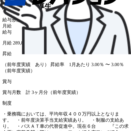
給与・福利厚生
給与形態
月給
給与
月給 289,800円〜359,196円
昇給
（前年度実績 あり） 昇給率 1月あたり 3.00％ 〜 3.00％
（前年度実績）
賞与
賞与月数 計 3ヶ月分（前年度実績）
制度
・乗務職においては、平均年収４００万円以上となりま
す。 ・前年度決算手当支給実績あり。 ・制服の支給あ
り。 ・バスＡＴ車の代替促進中。現在６台 『この求