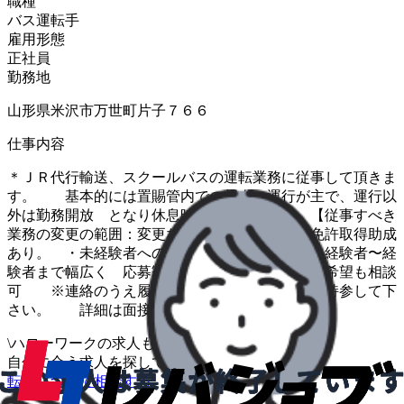
職種
バス運転手
雇用形態
正社員
勤務地
山形県米沢市万世町片子７６６
仕事内容
＊ＪＲ代行輸送、スクールバスの運転業務に従事して頂きま
す。 基本的には置賜管内での朝夕の運行が主で、運行以
外は勤務開放 となり休息時間となります。 【従事すべき
業務の変更の範囲：変更なし】 ・大型２種免許取得助成
あり。 ・未経験者への指導も致しますので、未経験者〜経
験者まで幅広く 応募歓迎です。 ・短時間勤務希望も相談
可 ※連絡のうえ履歴書・紹介状を面接の際に持参して下
さい。 詳細は面接時に説明いたします。
\
ハローワークの求人も一括管理
自分に合う求人を探してもらう
/
転職について相談する