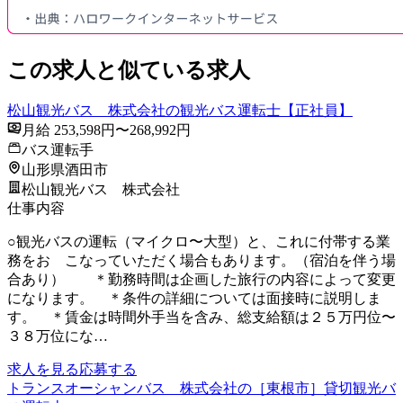
この求人と似ている求人
松山観光バス 株式会社の観光バス運転士【正社員】
月給 253,598円〜268,992円
バス運転手
山形県酒田市
松山観光バス 株式会社
仕事内容
○観光バスの運転（マイクロ〜大型）と、これに付帯する業
務をお こなっていただく場合もあります。（宿泊を伴う場
合あり） ＊勤務時間は企画した旅行の内容によって変更
になります。 ＊条件の詳細については面接時に説明しま
す。 ＊賃金は時間外手当を含み、総支給額は２５万円位〜
３８万位にな…
求人を見る
応募する
トランスオーシャンバス 株式会社の［東根市］貸切観光バ