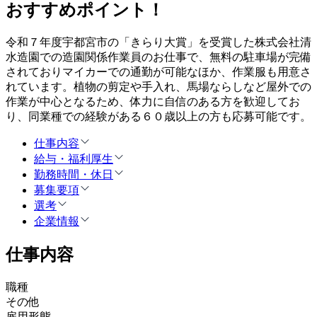
おすすめポイント！
令和７年度宇都宮市の「きらり大賞」を受賞した株式会社清
水造園での造園関係作業員のお仕事で、無料の駐車場が完備
されておりマイカーでの通勤が可能なほか、作業服も用意さ
れています。植物の剪定や手入れ、馬場ならしなど屋外での
作業が中心となるため、体力に自信のある方を歓迎してお
り、同業種での経験がある６０歳以上の方も応募可能です。
仕事内容
給与・福利厚生
勤務時間・休日
募集要項
選考
企業情報
仕事内容
職種
その他
雇用形態