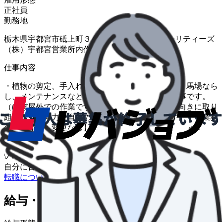
正社員
勤務地
栃木県宇都宮市砥上町３２１−４ ＪＲＡファシリティーズ
（株）宇都宮営業所内作業所
仕事内容
・植物の剪定、手入れ ・草刈り、除草、清掃 ・馬場なら
し、メンテナンスなど ＊造園関係作業のお仕事です。
（ほぼ屋外での作業です） ＊仕事に対して前向きに取り
組める方、体力に自信のある方歓迎い たします。 【業務
の変更範囲：変更なし】 ＜＜
急 募 ＞＞
\
ハローワークの求人も一括管理
自分に合う求人を探してもらう
/
転職について相談する
給与・福利厚生