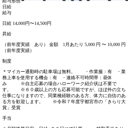
給与形態
日給
給与
日給 14,000円〜14,500円
昇給
（前年度実績 あり） 金額 1月あたり 5,000 円 〜 10,000 円
（前年度実績）
制度
＊マイカー通勤時の駐車場は無料。 ・作業服：有 ・業
務上車を使用する機会：有 ・連絡不可時間帯：昼休
み ※自主応募の場合ハローワーク紹介状は不要で
す。 ※６０歳以上の方も応募可能ですが、ほぼ外の立ち
仕事になりますので、同業種経験のある方、体力に自信のあ
る方を歓迎します。 ※令和７年度宇都宮市の「きらり大
賞」受賞
手当