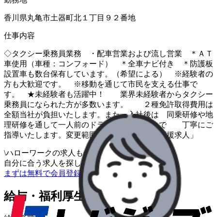
香川県丸亀市土器町北１丁目９２番地
仕事内容
◇タクシー乗務員業務 ・配車営業および流し営業 ＊ＡＴ
車使用（車種：コンフォード） ＊全車ナビ付き ＊防護板
設置車も数台保有しています。（希望による） ※経験者の
方も大歓迎です。 ※移動を通じて市民を支える仕事で
す。 ★未経験者も活躍中！ 業界未経験者からタクシー
乗務員になられた方が多数います。 ２種免許取得費用は
全額当社が負担いたします。また、入社後は 同乗研修や地
理研修を通して一人前のドライバーとなるまで 丁寧にご
指導いたします。変更範囲：なし 「シニア応援求人」
\
ハローワークの求人も一括管理
自分に合う求人を探してもらう
/
まずは無料で会員登録
給与・福利厚生