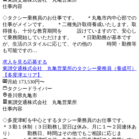
仕事内容
◇タクシー乗務員のお仕事です。 ＊丸亀市内中心部での
仕事がメインです。 ＊二種免許取得養成いたします。取
得後も、十分な教育期間を 設けていますので、安心し
て乗務開始していただけます。 ＊日勤勤務が基本です
が、生活のスタイルに応じて、その他の 時間・勤務等
も可能ですの…
求人を見る
応募する
東讃交通株式会社 丸亀営業所のタクシー乗務員（養成可）
【多度津エリア】
月給 173,530円〜
タクシードライバー
香川県丸亀市
東讃交通株式会社 丸亀営業所
仕事内容
◇多度津町を中心とするタクシー乗務員のお仕事です。
＊３勤１休制（３日勤務し翌日は休み。月に１〜２回連休あ
り） 勤務日、時間はその他でもご相談に応じま