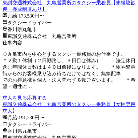
東讃交通株式会社 丸亀営業所のタクシー乗務員【未経験歓
迎・養成制度あり】
月給 173,530円〜
タクシードライバー
香川県丸亀市
東讃交通株式会社 丸亀営業所
仕事内容
◇丸亀市内を中心とするタクシー乗務員のお仕事です。
＊２勤１休制（２日勤務し、３日目は休み） 法定休日
含む年間休日数は１４０日前後になります。 ＊駅や繁華
街からのお客様乗り込み待ちだけではなく、無線配車
でのお得意様も個人・法人問わず多数ございます。 ＊希
望・適性に…
求人を見る
応募する
東讃交通株式会社 丸亀営業所のタクシー乗務員【女性専用
求人】
月給 191,230円〜
タクシードライバー
香川県丸亀市
東讃交通株式会社 丸亀営業所