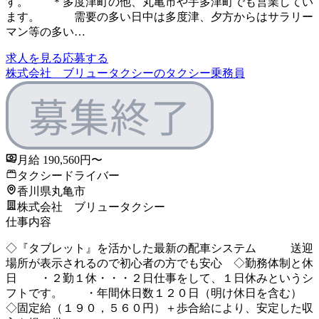
す。 ＊多度津町の他、丸亀市や宇多津町でも営業してい
ます。 需要の多い日中は多度津、夕方からはサラリー
マン等の多い…
求人を見る
応募する
株式会社 ブリュータクシーのタクシー乗務員
月給 190,560円〜
タクシードライバー
香川県丸亀市
株式会社 ブリュータクシー
仕事内容
◇『タブレット』を活かした最新の配車システム 送迎
場所が表示されるので初心者の方でも安心 ◇勤務体制と休
日 ・２勤１休・・・２日仕事をして、１日休みというシ
フトです。 ・年間休日数１２０日（明け休日を含む）
◇固定給（１９０，５６０円）＋歩合給により、安定した収