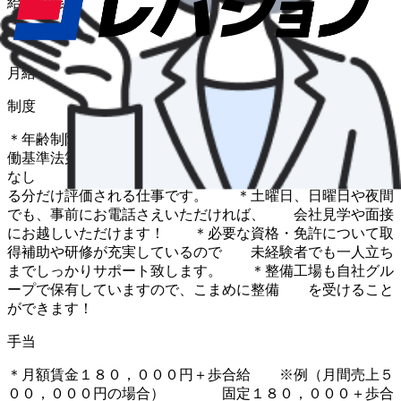
給与形態
月給
給与
月給 180,000円〜
制度
＊年齢制限１８歳以上の事由：深夜業務があるため （労
働基準法第６１条：２２時〜５時） ＊駐車場自己負担額
なし ＊最高給与は月給３０万円以上！ 頑張れば頑張
る分だけ評価される仕事です。 ＊土曜日、日曜日や夜間
でも、事前にお電話さえいただければ、 会社見学や面接
にお越しいただけます！ ＊必要な資格・免許について取
得補助や研修が充実しているので 未経験者でも一人立ち
までしっかりサポート致します。 ＊整備工場も自社グル
ープで保有していますので、こまめに整備 を受けること
ができます！
手当
＊月額賃金１８０，０００円＋歩合給 ※例（月間売上５
００，０００円の場合） 固定１８０，０００＋歩合