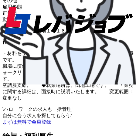
その他
雇用形態
正社員
勤務地
愛媛県西条市港新地１一１６
仕事内容
・材料をフォークリフトで運んで、加熱炉に投入するお仕事
です。 鉄の棒を運んで加熱炉やプレスに運びます。 ・
職場に慣れるまでは鋼材の切断、グラインダー作業、 フ
ォークリフト運転手等の作業補助をしていただきま
す。 気温が高い職場ですので、スポーツドリンク＆
空調服支給。 ◆就業場所は、団地工場です。 ＊業務
に関する詳細は、面接時に説明いたします。 変更範囲：
変更なし
\
ハローワークの求人も一括管理
自分に合う求人を探してもらう
/
まずは無料で会員登録