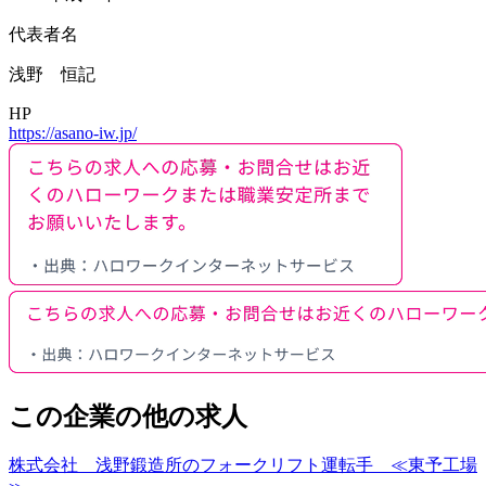
代表者名
浅野 恒記
HP
https://asano-iw.jp/
この企業の他の求人
株式会社 浅野鍛造所のフォークリフト運転手 ≪東予工場