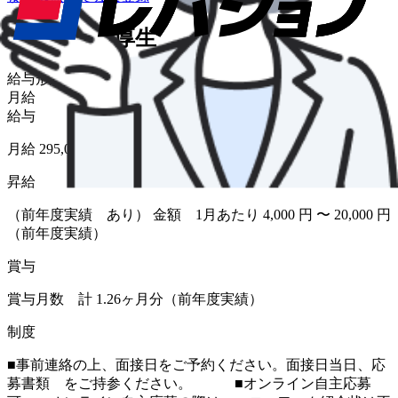
給与・福利厚生
給与形態
月給
給与
月給 295,000円〜312,500円
昇給
（前年度実績 あり） 金額 1月あたり 4,000 円 〜 20,000 円
（前年度実績）
賞与
賞与月数 計 1.26ヶ月分（前年度実績）
制度
■事前連絡の上、面接日をご予約ください。面接日当日、応
募書類 をご持参ください。 ■オンライン自主応募