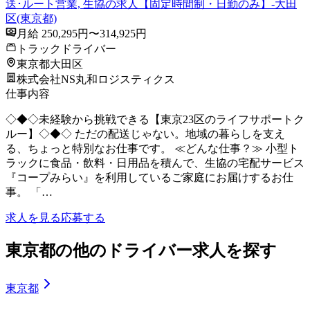
送･ルート営業, 生協の求人【固定時間制・日勤のみ】-大田
区(東京都)
月給 250,295円〜314,925円
トラックドライバー
東京都大田区
株式会社NS丸和ロジスティクス
仕事内容
◇◆◇未経験から挑戦できる【東京23区のライフサポートク
ルー】◇◆◇ ただの配送じゃない。地域の暮らしを支え
る、ちょっと特別なお仕事です。 ≪どんな仕事？≫ 小型ト
ラックに食品・飲料・日用品を積んで、生協の宅配サービス
『コープみらい』を利用しているご家庭にお届けするお仕
事。 「…
求人を見る
応募する
東京都の他のドライバー求人を探す
東京都