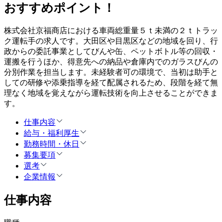
おすすめポイント！
株式会社京福商店における車両総重量５ｔ未満の２ｔトラッ
ク運転手の求人です。大田区や目黒区などの地域を回り、行
政からの委託事業としてびんや缶、ペットボトル等の回収・
運搬を行うほか、得意先への納品や倉庫内でのガラスびんの
分別作業を担当します。未経験者可の環境で、当初は助手と
しての研修や添乗指導を経て配属されるため、段階を経て無
理なく地域を覚えながら運転技術を向上させることができま
す。
仕事内容
給与・福利厚生
勤務時間・休日
募集要項
選考
企業情報
仕事内容