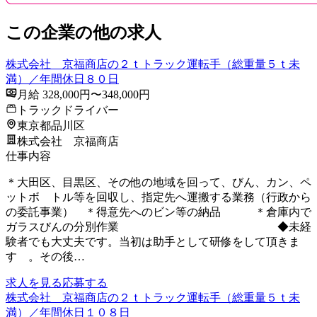
この企業の他の求人
株式会社 京福商店の２ｔトラック運転手（総重量５ｔ未
満）／年間休日８０日
月給 328,000円〜348,000円
トラックドライバー
東京都品川区
株式会社 京福商店
仕事内容
＊大田区、目黒区、その他の地域を回って、びん、カン、ペ
ットボ トル等を回収し、指定先へ運搬する業務（行政から
の委託事業） ＊得意先へのビン等の納品 ＊倉庫内で
ガラスびんの分別作業 ◆未経
験者でも大丈夫です。当初は助手として研修をして頂きま
す 。その後…
求人を見る
応募する
株式会社 京福商店の２ｔトラック運転手（総重量５ｔ未
満）／年間休日１０８日