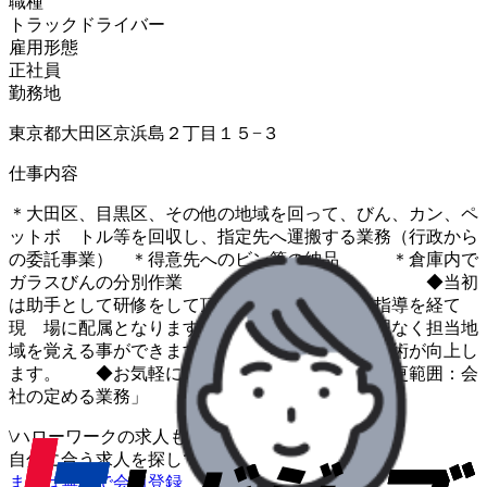
職種
トラックドライバー
雇用形態
正社員
勤務地
東京都大田区京浜島２丁目１５−３
仕事内容
＊大田区、目黒区、その他の地域を回って、びん、カン、ペ
ットボ トル等を回収し、指定先へ運搬する業務（行政から
の委託事業） ＊得意先へのビン等の納品 ＊倉庫内で
ガラスびんの分別作業 ◆当初
は助手として研修をして頂きます。その後添乗指導を経て
現 場に配属となります。 ◆段階を経て無理なく担当地
域を覚える事ができます。仕事を通じ て運転技術が向上し
ます。 ◆お気軽に、お問い合せ下さい。「変更範囲：会
社の定める業務」
\
ハローワークの求人も一括管理
自分に合う求人を探してもらう
/
まずは無料で会員登録