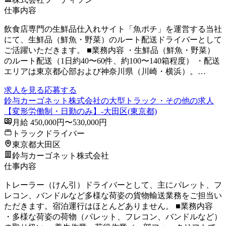
仕事内容
飲食店専門の生鮮品仕入れサイト「魚ポチ」を運営する当社
にて、生鮮品（鮮魚・野菜）のルート配送ドライバーとして
ご活躍いただきます。 ■業務内容 ・生鮮品（鮮魚・野菜）
のルート配送（1日約40〜60件、約100〜140箱程度） ・配送
エリアは東京都心部および神奈川県（川崎・横浜）。…
求人を見る
応募する
鈴与カーゴネット株式会社の大型トラック・その他の求人
【変形労働制・日勤のみ】-大田区(東京都)
月給 450,000円〜530,000円
トラックドライバー
東京都大田区
鈴与カーゴネット株式会社
仕事内容
トレーラー（けん引）ドライバーとして、主にパレット、フ
レコン、バンドルなど多様な荷姿の貨物輸送業務をご担当い
ただきます。宿泊運行はほとんどありません。 ■業務内容
・多様な荷姿の荷物（パレット、フレコン、バンドルなど）