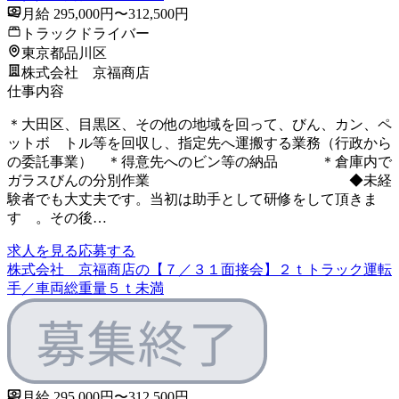
月給 295,000円〜312,500円
トラックドライバー
東京都品川区
株式会社 京福商店
仕事内容
＊大田区、目黒区、その他の地域を回って、びん、カン、ペ
ットボ トル等を回収し、指定先へ運搬する業務（行政から
の委託事業） ＊得意先へのビン等の納品 ＊倉庫内で
ガラスびんの分別作業 ◆未経
験者でも大丈夫です。当初は助手として研修をして頂きま
す 。その後…
求人を見る
応募する
株式会社 京福商店の【７／３１面接会】２ｔトラック運転
手／車両総重量５ｔ未満
月給 295,000円〜312,500円