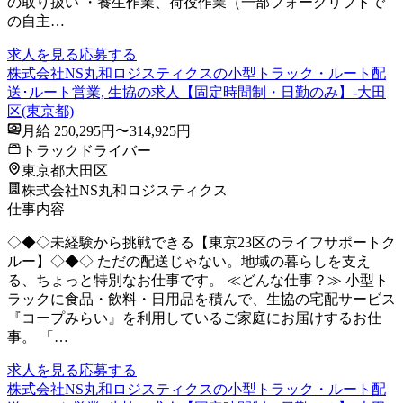
の取り扱い ・養生作業、荷役作業（一部フォークリフトで
の自主…
求人を見る
応募する
株式会社NS丸和ロジスティクスの小型トラック・ルート配
送･ルート営業, 生協の求人【固定時間制・日勤のみ】-大田
区(東京都)
月給 250,295円〜314,925円
トラックドライバー
東京都大田区
株式会社NS丸和ロジスティクス
仕事内容
◇◆◇未経験から挑戦できる【東京23区のライフサポートク
ルー】◇◆◇ ただの配送じゃない。地域の暮らしを支え
る、ちょっと特別なお仕事です。 ≪どんな仕事？≫ 小型ト
ラックに食品・飲料・日用品を積んで、生協の宅配サービス
『コープみらい』を利用しているご家庭にお届けするお仕
事。 「…
求人を見る
応募する
株式会社NS丸和ロジスティクスの小型トラック・ルート配