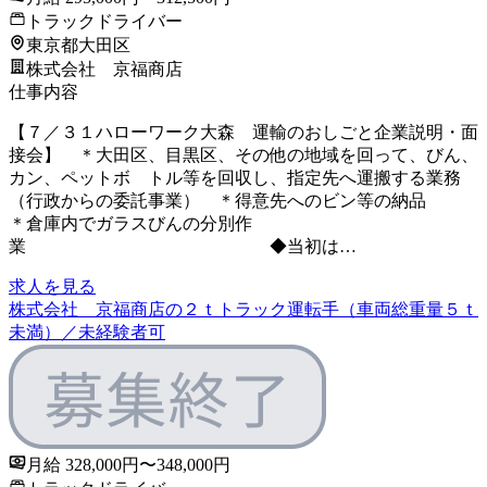
トラックドライバー
東京都大田区
株式会社 京福商店
仕事内容
【７／３１ハローワーク大森 運輸のおしごと企業説明・面
接会】 ＊大田区、目黒区、その他の地域を回って、びん、
カン、ペットボ トル等を回収し、指定先へ運搬する業務
（行政からの委託事業） ＊得意先へのビン等の納品
＊倉庫内でガラスびんの分別作
業 ◆当初は…
求人を見る
株式会社 京福商店の２ｔトラック運転手（車両総重量５ｔ
未満）／未経験者可
月給 328,000円〜348,000円