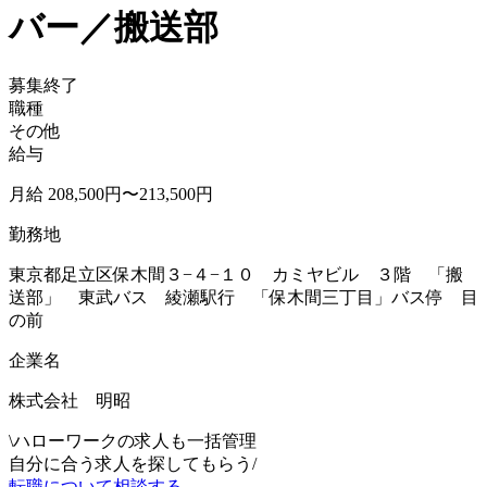
バー／搬送部
募集終了
職種
その他
給与
月給 208,500円〜213,500円
勤務地
東京都足立区保木間３−４−１０ カミヤビル ３階 「搬
送部」 東武バス 綾瀬駅行 「保木間三丁目」バス停 目
の前
企業名
株式会社 明昭
\
ハローワークの求人も一括管理
自分に合う求人を探してもらう
/
転職について相談する