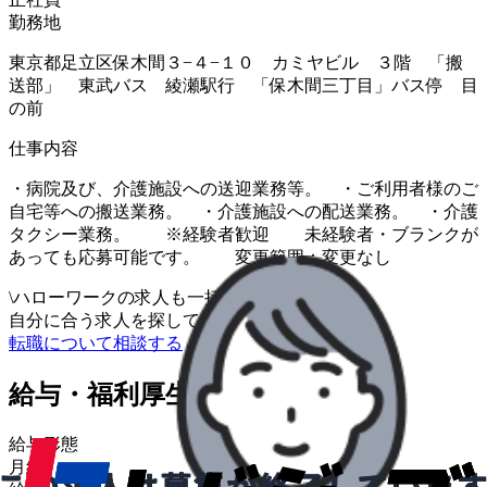
勤務地
東京都足立区保木間３−４−１０ カミヤビル ３階 「搬
送部」 東武バス 綾瀬駅行 「保木間三丁目」バス停 目
の前
仕事内容
・病院及び、介護施設への送迎業務等。 ・ご利用者様のご
自宅等への搬送業務。 ・介護施設への配送業務。 ・介護
タクシー業務。 ※経験者歓迎 未経験者・ブランクが
あっても応募可能です。 変更範囲：変更なし
\
ハローワークの求人も一括管理
自分に合う求人を探してもらう
/
転職について相談する
給与・福利厚生
給与形態
月給