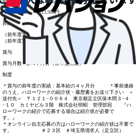
給与
月給 208,500円〜213,500円
昇給
（前年度実績 あり） 昇給率 1月あたり 1.50％ 〜 2.50％
（前年度実績）
賞与
賞与月数 計 4ヶ月分（前年度実績）
制度
＊賞与の前年度の実績：基本給の４ヶ月分 ＊事前連絡
のうえ、ハローワークの紹介状・履歴書をお送り下さい ＜
送付先＞ 〒１２１−００６４ 東京都足立区保木間３−４
−１０ カミヤビル３階 株式会社明昭 管理部宛 『ハ
ローワークの紹介で応募する場合は紹介状が必要で
す。
＊オンライン自主応募の方はハローワークの紹介状は不要で
す。 ＃２３区 ＃埼玉県境求人（足立区）