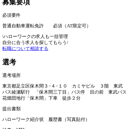
募集要項
必須要件
普通自動車運転免許 必須（AT限定可）
\
ハローワークの求人も一括管理
自分に合う求人を探してもらう
/
転職について相談する
選考
選考場所
東京都足立区保木間３−４−１０ カミヤビル ３階 東武
バス綾瀬駅行 「保木間三丁目」バス停 目の前 東武バス
花畑団地行「保木間」下車 徒歩２分
提出書類
ハローワーク紹介状 履歴書（写真貼付）