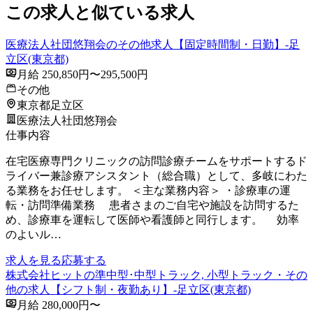
この求人と似ている求人
医療法人社団悠翔会のその他求人【固定時間制・日勤】-足
立区(東京都)
月給 250,850円〜295,500円
その他
東京都足立区
医療法人社団悠翔会
仕事内容
在宅医療専門クリニックの訪問診療チームをサポートするド
ライバー兼診療アシスタント（総合職）として、多岐にわた
る業務をお任せします。 ＜主な業務内容＞ ・診療車の運
転・訪問準備業務 患者さまのご自宅や施設を訪問するた
め、診療車を運転して医師や看護師と同行します。 効率
のよいル…
求人を見る
応募する
株式会社ヒットの準中型･中型トラック, 小型トラック・その
他の求人【シフト制・夜勤あり】-足立区(東京都)
月給 280,000円〜