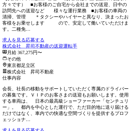
方々です） ■お客様のご自宅から会社までの送迎、日中の
訪問先への送迎など 様々な運行業務 ■お客様の車両の
清掃、管理 ＊タクシーやハイヤーと異なり、決まったお
客様をお乗せします ので、安定して働いていただけま
す。二種免…
求人を見る
応募する
株式会社 昇司不動産の送迎運転手
月給 367,275円〜
その他
東京都足立区
株式会社 昇司不動産
仕事内容
会長、社長の移動をサポートしていただく専属のドライバー
の募集です。ＶＩＰのお客さまの送迎もお願いします。使用
する車両は、 日本の最高級ショーファーカー「センチュリ
ー」。 都内を中心とした運行で、ただ目的地に送り届ける
だけではなく、車内での快適な空間づくりを提供するプロフ
ェッショナ…
求人を見る
応募する