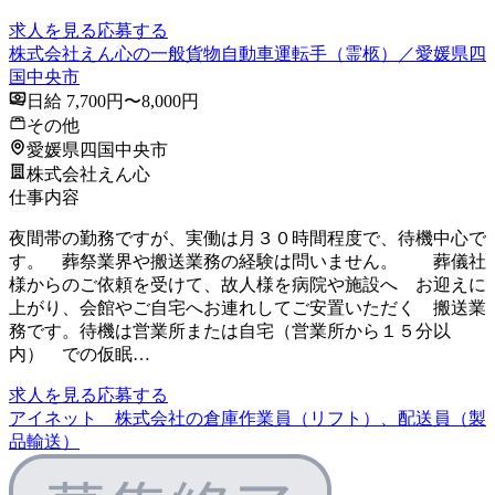
求人を見る
応募する
株式会社えん心の一般貨物自動車運転手（霊柩）／愛媛県四
国中央市
日給 7,700円〜8,000円
その他
愛媛県四国中央市
株式会社えん心
仕事内容
夜間帯の勤務ですが、実働は月３０時間程度で、待機中心で
す。 葬祭業界や搬送業務の経験は問いません。 葬儀社
様からのご依頼を受けて、故人様を病院や施設へ お迎えに
上がり、会館やご自宅へお連れしてご安置いただく 搬送業
務です。待機は営業所または自宅（営業所から１５分以
内） での仮眠…
求人を見る
応募する
アイネット 株式会社の倉庫作業員（リフト）、配送員（製
品輸送）