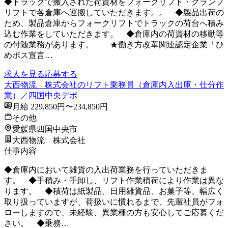
◆トラックで搬入された荷資材をフォークリフト・クランプ
リフトで各倉庫へ運搬していただきます。。 ◆製品出荷の
ため、製品倉庫からフォークリフトでトラックの荷台へ積み
込む作業をしていただきます。 ◆倉庫内の荷資材の移動等
の付随業務があります。 ★働き方改革関連認定企業「ひ
めボス宣言…
求人を見る
応募する
大西物流 株式会社のリフト乗務員（倉庫内入出庫・仕分作
業）／四国中央デポ
月給 229,850円〜234,850円
その他
愛媛県四国中央市
大西物流 株式会社
仕事内容
◆倉庫内において雑貨の入出荷業務を行っていただきま
す。 ◆手積み・手卸し、リフト作業積荷により作業は異な
ります。 ◆積荷は紙製品、日用雑貨品、お菓子等、幅広く
取り扱っていますが、荷扱いに慣れるまで、先輩社員がフォ
ローしますので、未経験、異業種の方も安心してご応募くだ
さい。 ◆乗務…