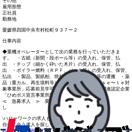
その他
雇用形態
正社員
勤務地
愛媛県四国中央市村松町９３７ー２
仕事内容
◆重機オペレーターとして次の業務を行っていただきま
す。 ・古紙（新聞・段ボール等）の受入れ、保管、払
出 ・チップ（細かく砕いた木片）の受入れ、保管、払
出 ・ボイラー燃料（ＲＰＦ、バーク等）の受入れ、保管、
払出 ・製品、製紙粕、焼却灰、構内廃棄物等の運搬 ・薬
品（重カル、再生填料等）の製造 ★「ｍｉｓｅ〜ｔｅ対
象事業所」応募前見学可能求人 ★働き方改革関連認定企業
「ひめボス宣言事業所認証」取得
≪ 急募求人 ≫ 変更範囲：変更な
し ＃三島
\
ハローワークの求人も一括管理
自分に合う求人を探してもらう
/
転職について相談する