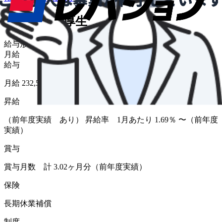
給与・福利厚生
給与形態
月給
給与
月給 232,590円〜300,200円
昇給
（前年度実績 あり） 昇給率 1月あたり 1.69％ 〜（前年度
実績）
賞与
賞与月数 計 3.02ヶ月分（前年度実績）
保険
長期休業補償
制度