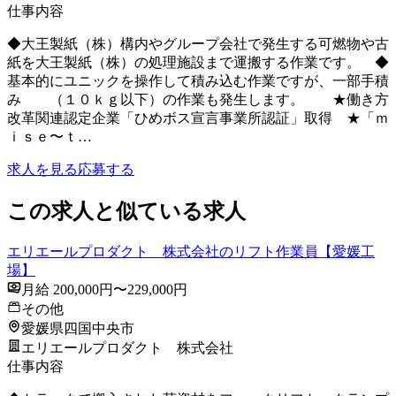
仕事内容
◆大王製紙（株）構内やグループ会社で発生する可燃物や古
紙を大王製紙（株）の処理施設まで運搬する作業です。 ◆
基本的にユニックを操作して積み込む作業ですが、一部手積
み （１０ｋｇ以下）の作業も発生します。 ★働き方
改革関連認定企業「ひめボス宣言事業所認証」取得 ★「ｍ
ｉｓｅ〜ｔ…
求人を見る
応募する
この求人と似ている求人
エリエールプロダクト 株式会社のリフト作業員【愛媛工
場】
月給 200,000円〜229,000円
その他
愛媛県四国中央市
エリエールプロダクト 株式会社
仕事内容