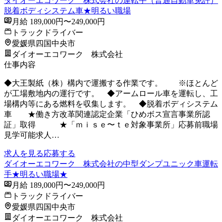
ダイオーエコワーク 株式会社の運転手（普通自動車免許）
脱着ボディシステム車★明るい職場
月給 189,000円〜249,000円
トラックドライバー
愛媛県四国中央市
ダイオーエコワーク 株式会社
仕事内容
◆大王製紙（株）構内で運搬する作業です。 ※ほとんど
が工場敷地内の運行です。 ◆アームロール車を運転し、工
場構内等にある燃料を収集します。 ◆脱着ボディシステム
車 ★働き方改革関連認定企業「ひめボス宣言事業所認
証」取得 ★「ｍｉｓｅ〜ｔｅ対象事業所」応募前職場
見学可能求人…
求人を見る
応募する
ダイオーエコワーク 株式会社の中型ダンプユニック車運転
手★明るい職場★
月給 189,000円〜249,000円
トラックドライバー
愛媛県四国中央市
ダイオーエコワーク 株式会社