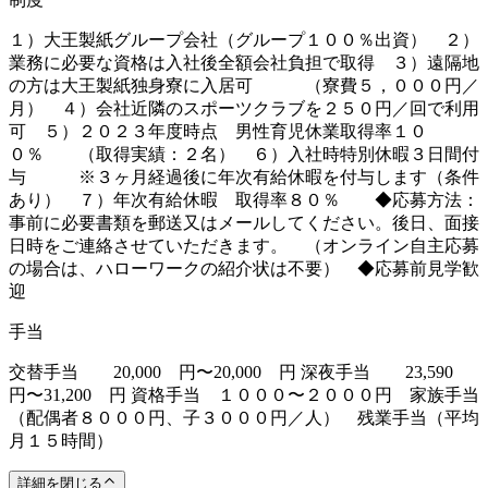
１）大王製紙グループ会社（グループ１００％出資） ２）
業務に必要な資格は入社後全額会社負担で取得 ３）遠隔地
の方は大王製紙独身寮に入居可 （寮費５，０００円／
月） ４）会社近隣のスポーツクラブを２５０円／回で利用
可 ５）２０２３年度時点 男性育児休業取得率１０
０％ （取得実績：２名） ６）入社時特別休暇３日間付
与 ※３ヶ月経過後に年次有給休暇を付与します（条件
あり） ７）年次有給休暇 取得率８０％ ◆応募方法：
事前に必要書類を郵送又はメールしてください。後日、面接
日時をご連絡させていただきます。 （オンライン自主応募
の場合は、ハローワークの紹介状は不要） ◆応募前見学歓
迎
手当
交替手当 20,000 円〜20,000 円 深夜手当 23,590
円〜31,200 円 資格手当 １０００〜２０００円 家族手当
（配偶者８０００円、子３０００円／人） 残業手当（平均
月１５時間）
詳細を閉じる